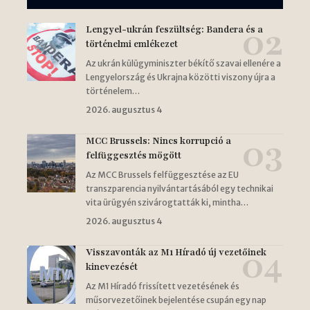
Lengyel-ukrán feszültség: Bandera és a
történelmi emlékezet
Az ukrán külügyminiszter békítő szavai ellenére a
Lengyelország és Ukrajna közötti viszony újra a
történelem…
2026. augusztus 4
MCC Brussels: Nincs korrupció a
felfüggesztés mögött
Az MCC Brussels felfüggesztése az EU
transzparencia nyilvántartásából egy technikai
vita ürügyén szivárogtatták ki, mintha…
2026. augusztus 4
Visszavonták az M1 Híradó új vezetőinek
kinevezését
Az M1 Híradó frissített vezetésének és
műsorvezetőinek bejelentése csupán egy nap