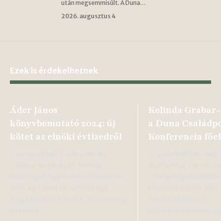
után megsemmisült. A Duna…
2026. augusztus 4
Ezek is érdekelhetnek
Áder János
Kolinda Grabar-
könyvbemutató 2024: új
a Duna Családpo
kötet az elnöki évtizedről
Konferencia főe
A nemzeti kultúra és politika
A családpolitika nem
találkozási pontjain mindig
statisztika, hanem s
különleges figyelmet érdemelnek
– hangsúlyozta Kolin
azok a pillanatok, amikor egy
Kitarović horvát volt
meghatározó közéleti személyiség
Intézet budapesti
összegzi…
családkonferenciájá