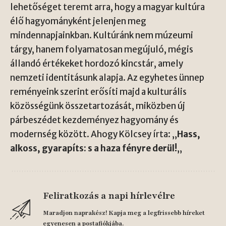
lehetőséget teremt arra, hogy a magyar kultúra
élő hagyományként jelenjen meg
mindennapjainkban. Kultúránk nem múzeumi
tárgy, hanem folyamatosan megújuló, mégis
állandó értékeket hordozó kincstár, amely
nemzeti identitásunk alapja. Az egyhetes ünnep
reményeink szerint erősíti majd a kulturális
közösségünk összetartozását, miközben új
párbeszédet kezdeményez hagyomány és
modernség között. Ahogy Kölcsey írta: „
Hass,
alkoss, gyarapíts: s a haza fényre derül!
„
Feliratkozás a napi hírlevélre
Maradjon naprakész! Kapja meg a legfrissebb híreket
egyenesen a postafiókjába.