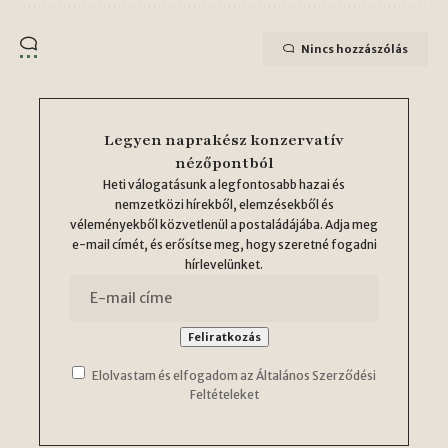
Nincs hozzászólás
Legyen naprakész konzervatív
nézőpontból
Heti válogatásunk a legfontosabb hazai és
nemzetközi hírekből, elemzésekből és
véleményekből közvetlenül a postaládájába. Adja meg
e-mail címét, és erősítse meg, hogy szeretné fogadni
hírlevelünket.
Elolvastam és elfogadom az Általános Szerződési
Feltételeket