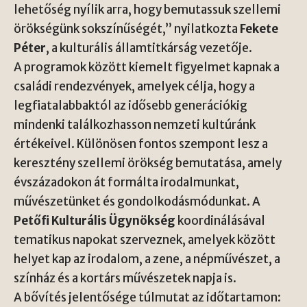
lehetőség nyílik arra, hogy bemutassuk szellemi
örökségünk sokszínűségét,” nyilatkozta
Fekete
Péter
, a kulturális államtitkárság vezetője.
A programok között kiemelt figyelmet kapnak a
családi rendezvények, amelyek célja, hogy a
legfiatalabbaktól az idősebb generációkig
mindenki találkozhasson nemzeti kultúránk
értékeivel. Különösen fontos szempont lesz a
keresztény szellemi örökség bemutatása, amely
évszázadokon át formálta irodalmunkat,
művészetünket és gondolkodásmódunkat. A
Petőfi Kulturális Ügynökség
koordinálásával
tematikus napokat szerveznek, amelyek között
helyet kap az irodalom, a zene, a népművészet, a
színház és a kortárs művészetek napja is.
A bővítés jelentősége túlmutat az időtartamon: