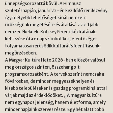
ünnepségsorozattá bővül. A Himnusz
születésnapján, január 22-én kezdődő rendezvény
így mélyebb lehetőséget kínál nemzeti
örökségünk megélésére és átadására az ifjabb
nemzedékeknek. Kölcsey Ferenc kéziratának
keltezése óta e nap szimbolikus jelentősége
folyamatosan erősödik kulturális identitásunk
megőrzésében.
A Magyar Kultúra Hete 2026-ban először valósul
meg országos szinten, összehangolt
programsorozatként. A tervek szerint nemcsak a
fővárosban, de minden megyeszékhelyen és
kisebb településeken is gazdag programkínálattal
várják majd az érdeklődőket. „A magyar kultúra
nem egynapos jelenség, hanem életforma, amely
mindennapjaink szerves része. Egy hét alatt több