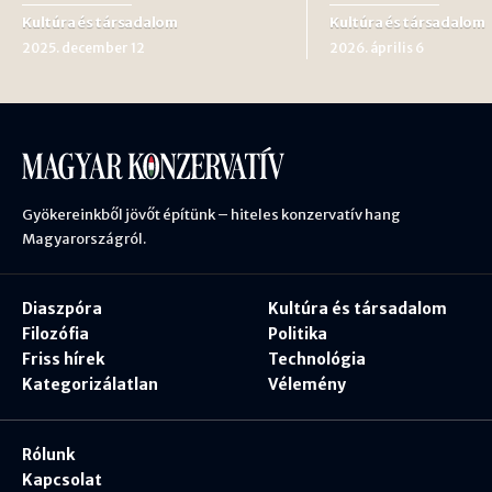
Kultúra és társadalom
Kultúra és társadalom
2025. december 12
2026. április 6
Gyökereinkből jövőt építünk – hiteles konzervatív hang
Magyarországról.
Diaszpóra
Kultúra és társadalom
Filozófia
Politika
Friss hírek
Technológia
Kategorizálatlan
Vélemény
Rólunk
Kapcsolat