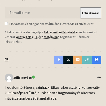
Elolvastam és elfogadom az Általános Szerződési Feltételeket
A feliratkozással elfogadja a
Felhasználási Feltételeket
és tudomásul
veszi az
Adatkezelési Tájékoztatónkban
foglaltakat. Bármikor
leiratkozhat.
Júlia Kovács
Irodalomtörténész, színházkritikus; a keresztény‑konzervatív
kultúra népszerűsítője. Írásaiban a hagyomány és a kortárs
művészet párbeszédét mutatja be.