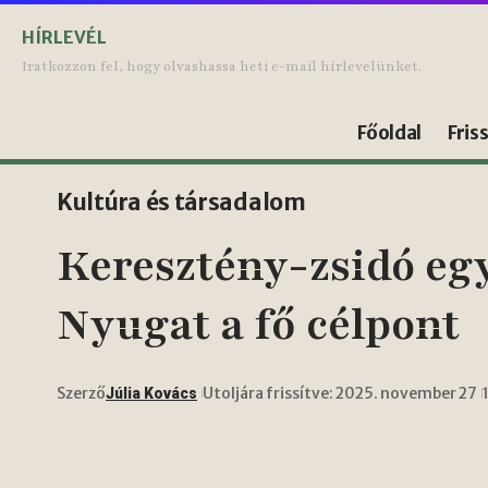
HÍRLEVÉL
Iratkozzon fel, hogy olvashassa heti e-mail hírlevelünket.
Főoldal
Fris
Kultúra és társadalom
Keresztény-zsidó eg
Nyugat a fő célpont
Szerző
Utoljára frissítve: 2025. november 27
Júlia Kovács