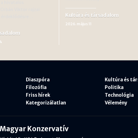
 a hivatalos
rbán Viktor rajzai
Kultúra és társadalom
 érdeklődésre…
2026. május 11
rsadalom
4
Diaszpóra
Kultúra és tá
Filozófia
Politika
Friss hírek
Technológia
Kategorizálatlan
Vélemény
Magyar Konzervatív