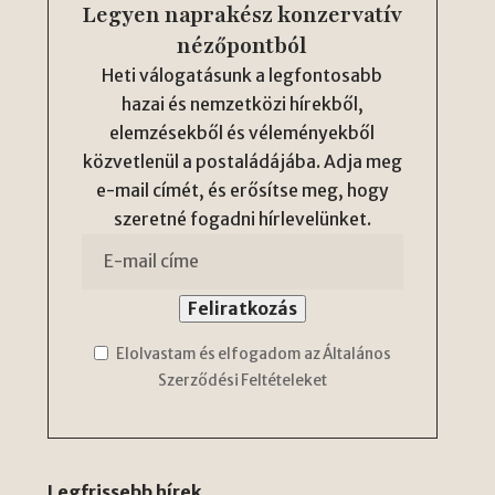
Legyen naprakész konzervatív
nézőpontból
Heti válogatásunk a legfontosabb
hazai és nemzetközi hírekből,
elemzésekből és véleményekből
közvetlenül a postaládájába. Adja meg
e-mail címét, és erősítse meg, hogy
szeretné fogadni hírlevelünket.
Elolvastam és elfogadom az Általános
Szerződési Feltételeket
Legfrissebb hírek