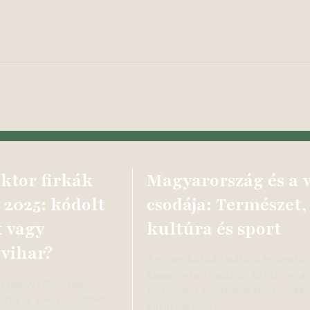
ktor firkák
Magyarország és a v
 2025: kódolt
csodája: Természet,
 vagy
kultúra és sport
 vihar?
A vízhez kötődő kultúra és identit
kapocs a forrásokhoz Az ősi római
ki jegyzetfüzetek
forrásokat és patakokat istenekke
 firkák sokszor többet
kötötték össze,…