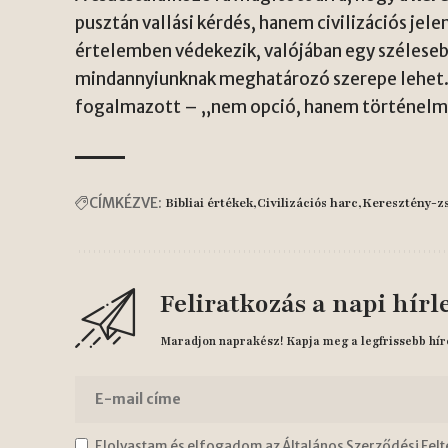
pusztán vallási kérdés, hanem civilizációs jel
értelemben védekezik, valójában egy szélesebb
mindannyiunknak meghatározó szerepe lehet. 
fogalmazott – „nem opció, hanem történelm
CÍMKÉZVE:
Bibliai értékek
Civilizációs harc
Keresztény-z
Feliratkozás a napi hírl
Maradjon naprakész! Kapja meg a legfrissebb hír
Elolvastam és elfogadom az Általános Szerződési Felt