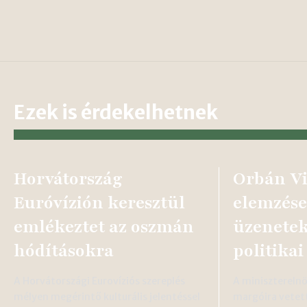
Ezek is érdekelhetnek
Horvátország
Orbán Vi
Euróvízión keresztül
elemzése
emlékeztet az oszmán
üzenetek
hódításokra
politikai
A Horvátországi Eurovíziós szereplés
A miniszterelnö
mélyen megérintő kulturális jelentéssel
margóira vetett