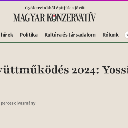
Gyökereinkből építjük a jövőt
s hírek
Politika
Kultúra és társadalom
Rólunk
yüttműködés 2024: Yossi
1 perces olvasmány