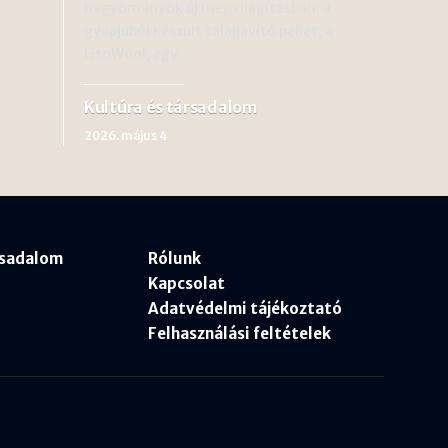
hagyományok új megvilágításban: a
gyapjúból készült talajjavító pellet, a
FitoWool, egy…
Kultúra és társadalom
2026. május 4
rsadalom
Rólunk
Kapcsolat
Adatvédelmi tájékoztató
Felhasználási feltételek