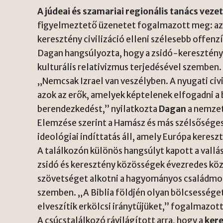
A júdeai és szamariai regionális tanács veze
figyelmeztető üzenetet fogalmazott meg: az I
keresztény civilizáció elleni szélesebb offen
Dagan hangsúlyozta, hogy a zsidó-keresztény
kulturális relativizmus terjedésével szemben.
„Nemcsak Izrael van veszélyben. A nyugati civ
azok az erők, amelyek képtelenek elfogadni a
berendezkedést,” nyilatkozta
Dagan
a nemzet
Elemzése szerint a Hamász és más szélsősége
ideológiai indíttatás áll, amely Európa keresz
A találkozón különös hangsúlyt kapott a vall
zsidó és keresztény közösségek évezredes kö
szövetséget alkotni a hagyományos családmode
szemben. „A Biblia földjén olyan bölcsessége
elveszítik erkölcsi iránytűjüket,” fogalmazott
A csúcstalálkozó rávilágított arra, hogy a
ker