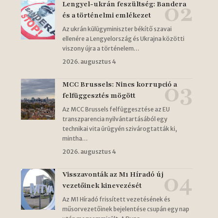
Lengyel-ukrán feszültség: Bandera
és a történelmi emlékezet
Az ukrán külügyminiszter békítő szavai
ellenére a Lengyelország és Ukrajna közötti
viszony újra a történelem…
2026. augusztus 4
MCC Brussels: Nincs korrupció a
felfüggesztés mögött
Az MCC Brussels felfüggesztése az EU
transzparencia nyilvántartásából egy
technikai vita ürügyén szivárogtatták ki,
mintha…
2026. augusztus 4
Visszavonták az M1 Híradó új
vezetőinek kinevezését
Az M1 Híradó frissített vezetésének és
műsorvezetőinek bejelentése csupán egy nap