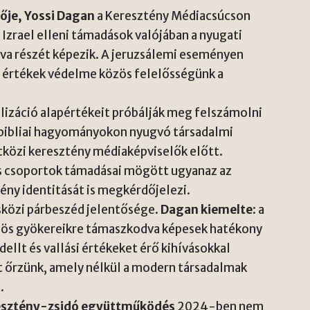
tője, Yossi Dagan
a Keresztény Médiacsúcson
zrael elleni támadások valójában a nyugati
zíva részét képezik. A jeruzsálemi eseményen
 értékek védelme közös felelősségünk a
ilizáció alapértékeit próbálják meg felszámolni
 bibliai hagyományokon nyugvó társadalmi
közi keresztény médiaképviselők előtt.
s csoportok támadásai mögött ugyanaz az
tény identitását is megkérdőjelezi.
ásközi párbeszéd jelentősége.
Dagan kiemelte
: a
zös gyökereikre támaszkodva képesek hatékony
llt és vallási értékeket érő kihívásokkal
t őrzünk, amely nélkül a modern társadalmak
.
esztény-zsidó együttműködés
2024-ben nem