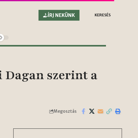
ÍRJ NEKÜNK
KERESÉS
 Dagan szerint a
Megosztás