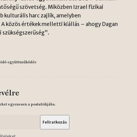
entőségű szövetség. Miközben Izrael fizikai
 kulturális harc zajlik, amelyben
A közös értékek melletti kiállás – ahogy Dagan
i szükségszerűség”.
sidó együttműködés
evélre
eket egyenesen a postafiókjába.
ételeket