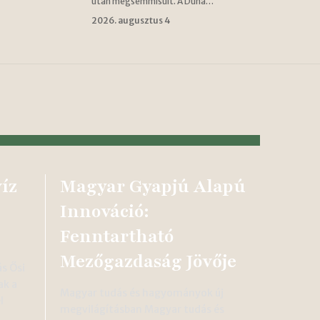
után megsemmisült. A Duna…
2026. augusztus 4
íz
Magyar Gyapjú Alapú
Innováció:
Fenntartható
Mezőgazdaság Jövője
ás Ősi
ak a
Magyar tudás és hagyományok új
l
megvilágításban Magyar tudás és