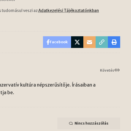
s tudomásul veszi az
Adatkezelési Tájékoztatónkban
Facebook
Követés
zervatív kultúra népszerűsítője. Írásaiban a
ja be.
Nincs hozzászólás