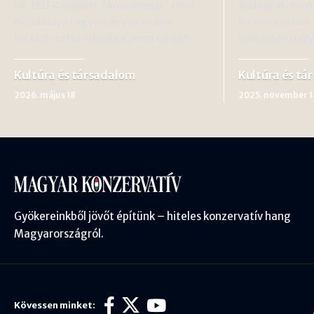
bír. LELEK csoport "Andromeda" című
árulnak el, mint
előadása, a hagyományos sicanje
kommunikáció. O
kereszt-tetoválásokkal, nem csupán…
különösen nagy
Kultúra és társadalom
Kultúra és tá
2026. május 18
2025. november 1
Gyökereinkből jövőt építünk – hiteles konzervatív hang
Magyarországról.
Kövessen minket: