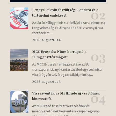
Lengyel-ukrán feszültség: Bandera és a
történelmi emlékezet
Az ukrán külügyminiszter békítő szavai ellenére a
Lengyelország és Ukrajna közötti viszony újra a
történelem…
2026. augusztus 4
MCC Brussels: Nincs korrupció a
felfüggesztés mögött
Az MCC Brussels felfüggesztése az EU
transzparencia nyilvántartásából egy technikai
vita ürügyén szivárogtatták ki, mintha…
2026. augusztus 4
Visszavonták az M1 Híradó új vezetőinek
kinevezését
Az M1 Híradó frissített vezetésének és
műsorvezetőinek bejelentése csupán egy nap