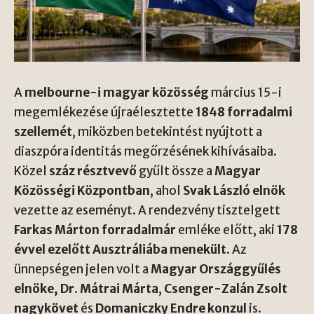
A
melbourne-i magyar közösség
március 15-i
megemlékezése újraélesztette
1848 forradalmi
szellemét
, miközben betekintést nyújtott a
diaszpóra identitás megőrzésének kihívásaiba.
Közel
száz résztvevő
gyűlt össze a
Magyar
Közösségi Központban
, ahol
Svak László elnök
vezette az eseményt. A rendezvény tisztelgett
Farkas Márton forradalmár
emléke előtt, aki
178
évvel ezelőtt Ausztráliába menekült
. Az
ünnepségen jelen volt a
Magyar Országgyűlés
elnöke, Dr. Mátrai Márta
,
Csenger-Zalán Zsolt
nagykövet
és
Domaniczky Endre konzul
is.