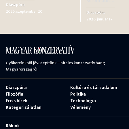
Református…
Diaszpóra
2025. szeptember 20
Diaszpóra
2026. január 17
Gyökereinkből jövőt építünk – hiteles konzervatív hang
Magyarországról.
Diaszpóra
Kultúra és társadalom
Filozófia
Politika
Friss hírek
Technológia
Kategorizálatlan
Vélemény
Rólunk