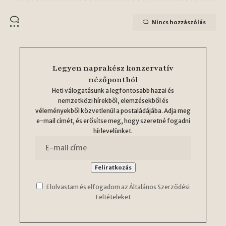
Nincs hozzászólás
Legyen naprakész konzervatív
nézőpontból
Heti válogatásunk a legfontosabb hazai és
nemzetközi hírekből, elemzésekből és
véleményekből közvetlenül a postaládájába. Adja meg
e-mail címét, és erősítse meg, hogy szeretné fogadni
hírlevelünket.
Elolvastam és elfogadom az Általános Szerződési
Feltételeket