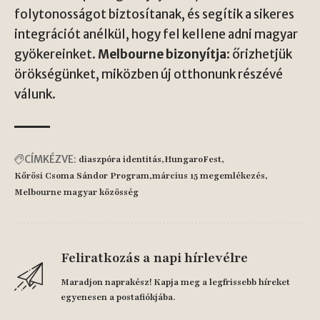
folytonosságot biztosítanak, és segítik a sikeres
integrációt anélkül, hogy fel kellene adni magyar
gyökereinket.
Melbourne bizonyítja
: őrizhetjük
örökségünket, miközben új otthonunk részévé
válunk.
CÍMKÉZVE:
diaszpóra identitás
HungaroFest
Kőrösi Csoma Sándor Program
március 15 megemlékezés
Melbourne magyar közösség
Feliratkozás a napi hírlevélre
Maradjon naprakész! Kapja meg a legfrissebb híreket
egyenesen a postafiókjába.