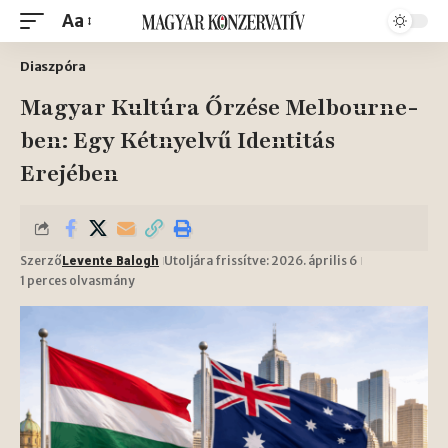
Aa
Diaszpóra
Magyar Kultúra Őrzése Melbourne-
ben: Egy Kétnyelvű Identitás
Erejében
Szerző
Utoljára frissítve: 2026. április 6
Levente Balogh
1 perces olvasmány