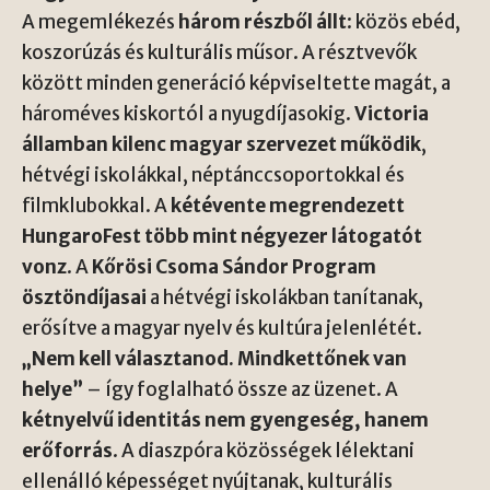
A megemlékezés
három részből állt
: közös ebéd,
koszorúzás és kulturális műsor. A résztvevők
között minden generáció képviseltette magát, a
hároméves kiskortól a nyugdíjasokig.
Victoria
államban kilenc magyar szervezet működik
,
hétvégi iskolákkal, néptánccsoportokkal és
filmklubokkal. A
kétévente megrendezett
HungaroFest több mint négyezer látogatót
vonz
. A
Kőrösi Csoma Sándor Program
ösztöndíjasai
a hétvégi iskolákban tanítanak,
erősítve a magyar nyelv és kultúra jelenlétét.
„Nem kell választanod. Mindkettőnek van
helye”
– így foglalható össze az üzenet. A
kétnyelvű identitás nem gyengeség, hanem
erőforrás
. A diaszpóra közösségek lélektani
ellenálló képességet nyújtanak, kulturális