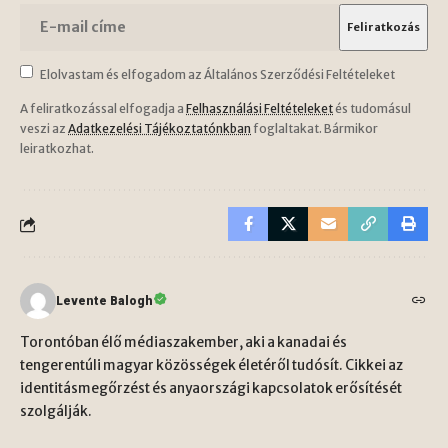
Elolvastam és elfogadom az Általános Szerződési Feltételeket
A feliratkozással elfogadja a
Felhasználási Feltételeket
és tudomásul
veszi az
Adatkezelési Tájékoztatónkban
foglaltakat. Bármikor
leiratkozhat.
Levente Balogh
Torontóban élő médiaszakember, aki a kanadai és
tengerentúli magyar közösségek életéről tudósít. Cikkei az
identitásmegőrzést és anyaországi kapcsolatok erősítését
szolgálják.