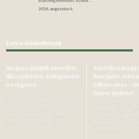
után megsemmisült. A Duna…
2026. augusztus 4
Ezek is érdekelhetnek
Magyar püspök amerikai
Amerikai magy
diaszpórában: lelkipásztor
diaszpóra refor
a tengeren
lelkész 2024 – in
Mayer Judittal
A történelmi magyarság
szétszórva a nagyvilágban őrzi
A washingtoni magyar
identitását és hitét. Az amerikai
támasza – Mayer Judit
magyar közösségek életében
küldetése Észak-Amer
különleges szerepet töltenek be
legjelentősebb magyar
a…
közössége a Washing