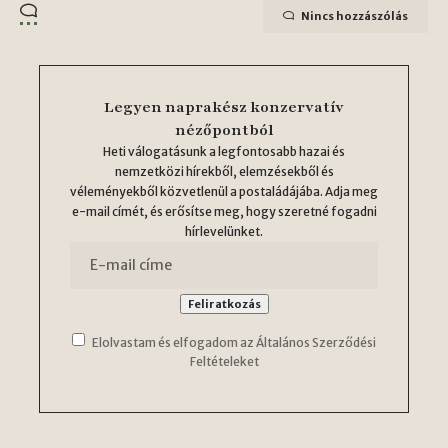
Nincs hozzászólás
Legyen naprakész konzervatív
nézőpontból
Heti válogatásunk a legfontosabb hazai és
nemzetközi hírekből, elemzésekből és
véleményekből közvetlenül a postaládájába. Adja meg
e-mail címét, és erősítse meg, hogy szeretné fogadni
hírlevelünket.
Elolvastam és elfogadom az Általános Szerződési
Feltételeket