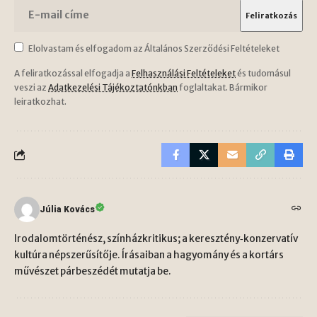
Elolvastam és elfogadom az Általános Szerződési Feltételeket
A feliratkozással elfogadja a
Felhasználási Feltételeket
és tudomásul
veszi az
Adatkezelési Tájékoztatónkban
foglaltakat. Bármikor
leiratkozhat.
Júlia Kovács
Irodalomtörténész, színházkritikus; a keresztény‑konzervatív
kultúra népszerűsítője. Írásaiban a hagyomány és a kortárs
művészet párbeszédét mutatja be.