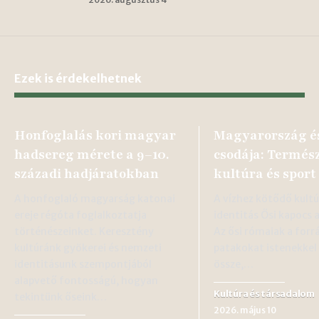
Ezek is érdekelhetnek
Honfoglalás kori magyar
Magyarország és
hadsereg mérete a 9–10.
csodája: Termész
századi hadjáratokban
kultúra és sport
A honfoglaló magyarság katonai
A vízhez kötődő kultú
ereje régóta foglalkoztatja
identitás Ősi kapocs 
történészeinket. Keresztény
Az ősi rómaiak a forr
kultúránk gyökerei és nemzeti
patakokat istenekkel
identitásunk szempontjából
össze,…
alapvető fontosságú, hogyan
Kultúra és társadalom
tekintünk őseink…
2026. május 10