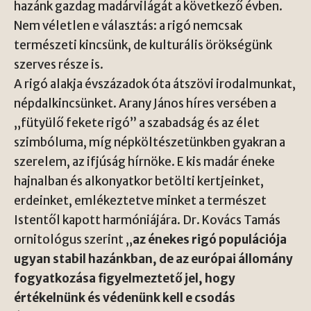
hazánk gazdag madárvilágát a következő évben.
Nem véletlen e választás: a rigó nemcsak
természeti kincsünk, de kulturális örökségünk
szerves része is.
A rigó alakja évszázadok óta átszövi irodalmunkat,
népdalkincsünket. Arany János híres versében a
„fütyülő fekete rigó” a szabadság és az élet
szimbóluma, míg népköltészetünkben gyakran a
szerelem, az ifjúság hírnöke. E kis madár éneke
hajnalban és alkonyatkor betölti kertjeinket,
erdeinket, emlékeztetve minket a természet
Istentől kapott harmóniájára. Dr. Kovács Tamás
ornitológus szerint „
az énekes rigó populációja
ugyan stabil hazánkban, de az európai állomány
fogyatkozása figyelmeztető jel, hogy
értékelnünk és védenünk kell e csodás