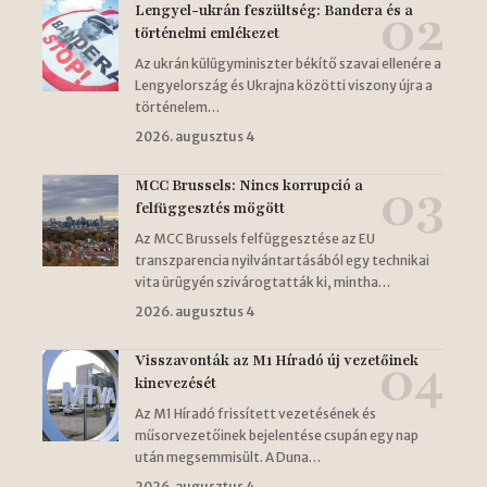
Lengyel-ukrán feszültség: Bandera és a
történelmi emlékezet
Az ukrán külügyminiszter békítő szavai ellenére a
Lengyelország és Ukrajna közötti viszony újra a
történelem…
2026. augusztus 4
MCC Brussels: Nincs korrupció a
felfüggesztés mögött
Az MCC Brussels felfüggesztése az EU
transzparencia nyilvántartásából egy technikai
vita ürügyén szivárogtatták ki, mintha…
2026. augusztus 4
Visszavonták az M1 Híradó új vezetőinek
kinevezését
Az M1 Híradó frissített vezetésének és
műsorvezetőinek bejelentése csupán egy nap
után megsemmisült. A Duna…
2026. augusztus 4