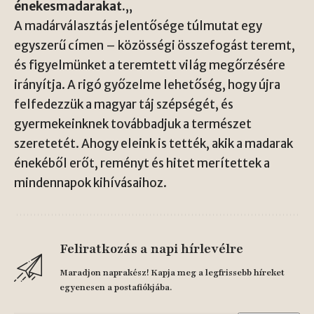
énekesmadarakat.
„
A madárválasztás jelentősége túlmutat egy
egyszerű címen – közösségi összefogást teremt,
és figyelmünket a teremtett világ megőrzésére
irányítja. A rigó győzelme lehetőség, hogy újra
felfedezzük a magyar táj szépségét, és
gyermekeinknek továbbadjuk a természet
szeretetét. Ahogy eleink is tették, akik a madarak
énekéből erőt, reményt és hitet merítettek a
mindennapok kihívásaihoz.
Feliratkozás a napi hírlevélre
Maradjon naprakész! Kapja meg a legfrissebb híreket
egyenesen a postafiókjába.