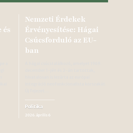
Nemzeti Érdekek
 és
Érvényesítése: Hágai
Csúcsforduló az EU-
ban
pe a
A hágai csúcstalálkozó, amelyet 1969.
gi
december 1-jén és 2-án tartottak,
n
hivatalosan is lezárta az európai
ikai
integráció neofunkcionalista korszakát.
Új fejezet…
Politika
2026. április 6