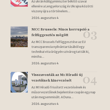
Az ukrán külügyminiszter békítő szavai
ellenére a Lengyelország és Ukrajna közötti
viszony újra a történelem…
2026. augusztus 4
MCC Brussels: Nincs korrupció a
felfüggesztés mögött
Az MCC Brussels felfüggesztése az EU
transzparencia nyilvántartásából egy
technikai vita ürügyén szivárogtatták ki,
mintha…
2026. augusztus 4
Visszavonták az M1 Híradó új
vezetőinek kinevezését
Az M1 Híradó frissített vezetésének és
műsorvezetőinek bejelentése csupán egy nap
után megsemmisült. A Duna…
2026. augusztus 4