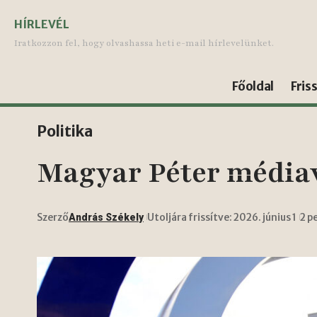
HÍRLEVÉL
Iratkozzon fel, hogy olvashassa heti e-mail hírlevelünket.
Főoldal
Fris
Politika
Magyar Péter médiav
Szerző
Utoljára frissítve: 2026. június 1
2 p
András Székely