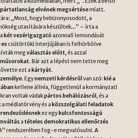
zólaltatni a közmédiában, mert „
”. Ezek a belső
a
pártatlanság elvének megsértése
miatt.
ára: „Most, hogy bebizonyosodott, a
ökség utasítására készültek…” – írta a
 a
két vezérigazgató
azonnali lemondását
-es
csütörtöki interjújában is felhörbölve
hívták meg
választás előtt
, és azzal
írműsorokat
. Bár azt a lépést nem tette meg
lővette ezt a
kártyát
.
személye
. Egy
nemzeti kérdésről
van szó:
kié a
tában
kellene állnia, függetlenül a kormányzati
kran voltak vádak
pártos behálózásról
, és a
k a médiatörvény és a
közszolgálati feladatok
 átrendeződésnek
ez egy
kulcsfontosságú
mváltás
a
tételes demokratikus ellenőrzés
k
” rendszerében fog-e megvalósulni.
A