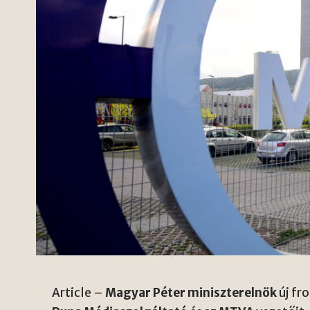
Article –
Magyar Péter miniszterelnök
új fr