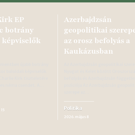
Kirk EP
Azerbajdzsán
c botrány
geopolitikai szerepe
i képviselők
az orosz befolyás a
Kaukázusban
lamentben újabb botrány
Az Azerbajdzsán geopolitikai szere
or baloldali képviselők
Nyugat és Kelet között Oroszorszá
harlie Kirk tiszteletére
befolyás és Azerbajdzsán függetle
ces néma csendet. A…
pozíciója Az Azerbajdzsán geopolit
szerepe az…
Politika
 15
2026. május 8