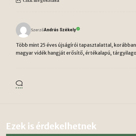
Cikk megosztása
András Székely
Szerző
Több mint 25 éves újságírói tapasztalattal, korábban 
magyar vidék hangját erősítő, értékalapú, tárgyilago
Ezek is érdekelhetnek