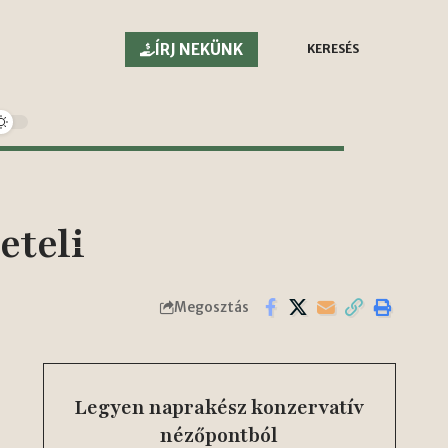
ÍRJ NEKÜNK
KERESÉS
eteli
Megosztás
Legyen naprakész konzervatív
nézőpontból