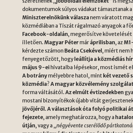
szeretnének „
jobboldali elemzőket
” is megs
dokumentumok súlyos vádakat támasztanak 
Miniszterelnökünk válasza
nem váratott mag
közmédiában a Tiszát rágalmazó anyagok a főn
Facebook-oldalán
, megerősítve követelését
illetően.
Magyar Péter
már
áprilisban
, az
M1
kérdezte számon
Beáta Csekével
, miért nem 
fenyegetőzött, hogy
leállítja a közmédiás h
május 9-ei
hivatalba lépésekor, most ismét e
A botrány
mélyebbre hatol, mint
két vezető 
közmédia
?
A magyar közvélemény szolgála
forma váltásától.
Az elmúlt évtizedekben
gya
mostani bizonyítékok újabb vitát gerjesztene
jövőjéről
.
A választások óta folyó politikai
fejezete
, amely meghatározza, hogy a
hatalo
útján
, vagy a „
négyévente cserélődő pártkatoná