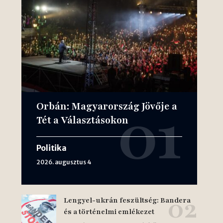
Orbán: Magyarország Jövője a
Tét a Választásokon
Politika
2026. augusztus 4
Lengyel-ukrán feszültség: Bandera
és a történelmi emlékezet