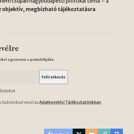
nem csupán nagybudapesti politikai téma – a
z objektív, megbízható tájékoztatásra
evélre
eket egyenesen a postafiókjába.
ételeket
s tudomásul veszi az
Adatkezelési Tájékoztatónkban