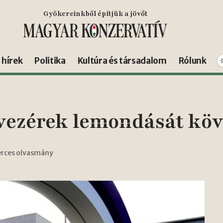
Gyökereinkből építjük a jövőt
s hírek
Politika
Kultúra és társadalom
Rólunk
ezérek lemondását köv
erces olvasmány