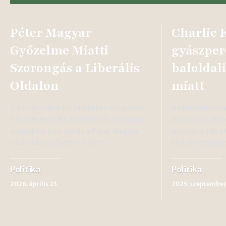
Péter Magyar
Charlie 
Győzelme Miatti
gyászper
Szorongás a Liberális
baloldal
Oldalon
miatt
Elemzés a liberális médiában megjelent
Az Európai Par
írás tükrében A hazai liberális médiában
robbant ki, amik
megjelent írás, amely a Péter Magyar
megzavarták a C
választási győzelme miatti…
tartott egyper
Politika
Politika
2026. április 23
2025. szeptember