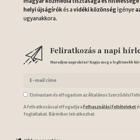
magyar közmédia tisztasága és hitelessége
helyi újságírók
és a
vidéki közönség
igénye
a
ugyanakkora.
Feliratkozás a napi hírl
Maradjon naprakész! Kapja meg a legfrissebb hír
Elolvastam és elfogadom az Általános Szerződési Felt
A feliratkozással elfogadja a
Felhasználási Feltételeket
é
foglaltakat. Bármikor leiratkozhat.