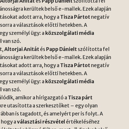
,
Altorjai Anitát
és
Papp Dánielt
szólította fel
vánosságra kerültek belső e-mailek. Ezek alapján
tásokat adott arra, hogy a
Tisza Pártot
negatív
rra a választások előtti hetekben. A
 egy személyi ügy: a
közszolgálati média
l
van szó.
t,
Altorjai Anitát
és
Papp Dánielt
szólította fel
vánosságra kerültek belső e-mailek. Ezek alapján
tásokat adott arra, hogy a
Tisza Pártot
negatív
rra a választások előtti hetekben. A
 egy személyi ügy: a
közszolgálati média
l
van szó.
lódik, amikor a hírigazgató a
Tisza párt
kre utasította a szerkesztőket – egy olyan
ábban is tagadott, és amelyért per is folyt. A
, hogy a
választási részvétel
értékeléséhez