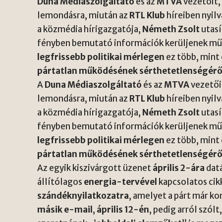
Duna Médiaszolgáltató
és az
MTVA
vezetőit
lemondásra, miután az
RTL Klub
híreiben nyil
a közmédia hírigazgatója,
Németh Zsolt
utasí
fényben bemutató információk kerüljenek műso
legfrissebb politikai mérlegen
ez több, mint
pártatlan működésének sérthetetlenségérő
A
Duna Médiaszolgáltató
és az
MTVA
vezetői
lemondásra, miután az
RTL Klub
híreiben nyil
a közmédia hírigazgatója,
Németh Zsolt
utasí
fényben bemutató információk kerüljenek műso
legfrissebb politikai mérlegen
ez több, mint
pártatlan működésének sérthetetlenségérő
Az egyik kiszivárgott üzenet
április 2-ára
datá
állítólagos
energia-tervével
kapcsolatos cik
szándéknyilatkozatra
, amelyet a párt már kor
másik e-mail
,
április 12-én
, pedig arról szólt