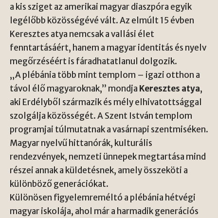
a kis sziget az amerikai magyar diaszpóra egyik
legélőbb közösségévé vált. Az elmúlt 15 évben
Keresztes atya nemcsak a vallási élet
fenntartásáért, hanem a magyar identitás és nyelv
megőrzéséért is fáradhatatlanul dolgozik.
„A plébánia több mint templom – igazi otthon a
távol élő magyaroknak,” mondja
Keresztes atya
,
aki Erdélyből származik és mély elhivatottsággal
szolgálja közösségét. A
Szent István templom
programjai túlmutatnak a vasárnapi szentmiséken.
Magyar nyelvű hittanórák, kulturális
rendezvények, nemzeti ünnepek megtartása mind
részei annak a küldetésnek, amely összeköti a
különböző generációkat.
Különösen figyelemreméltó a plébánia
hétvégi
magyar iskolája
, ahol már a harmadik generációs