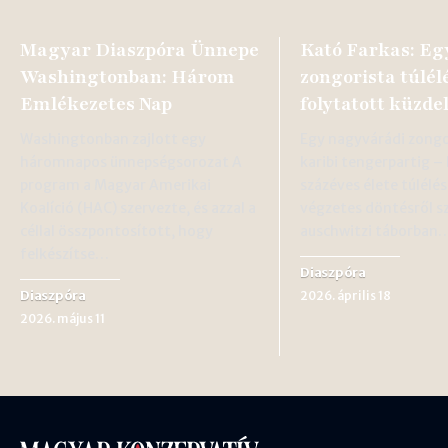
Magyar Diaszpóra Ünnepe
Kató Farkas: E
Washingtonban: Három
zongorista túlél
Emlékezetes Nap
folytatott küzd
Washingtonban zajlott egy
Egy nagyvárádi zongo
háromnapos ünnepségsorozat A
karibi tengerpartig –
program a Magyar Amerikai
százéves élete túlélés
Koalíció (HAC) szervezte, és azzal a
végzetes döntésről sz
céllal összpontosított, hogy
auschwitzi táborban
felkészítse…
Diaszpóra
Diaszpóra
2026. április 18
2026. május 11