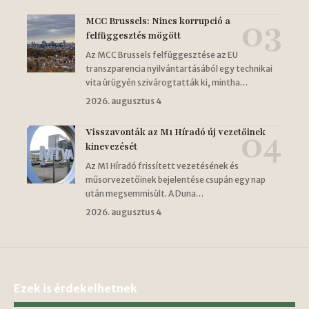
MCC Brussels: Nincs korrupció a
felfüggesztés mögött
Az MCC Brussels felfüggesztése az EU
transzparencia nyilvántartásából egy technikai
vita ürügyén szivárogtatták ki, mintha…
2026. augusztus 4
Visszavonták az M1 Híradó új vezetőinek
kinevezését
Az M1 Híradó frissített vezetésének és
műsorvezetőinek bejelentése csupán egy nap
után megsemmisült. A Duna…
2026. augusztus 4
Ezek is érdekelhetnek