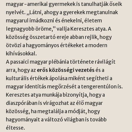
magyar-amerikai gyermekek is tanulhatják őseik
nyelvét. „Látni, ahogy a gyerekek megtanulnak
magyarul imádkozni és énekelni, életem
legnagyobb öröme,” vallja Keresztes atya. A
közösség összetartó ereje abban rejlik, hogy
ötvözi a hagyományos értékeket a modern
kihívásokkal.
A passaici magyar plébánia története rávilágít
arra, hogy az
erős közösségi vezetés
és a
kulturális értékek ápolása miként segítheti a
magyar identitás megőrzését a tengerentúlon is.
Keresztes atya munkája bizonyítja, hogy a
diaszpórában is virágozhat az élő magyar
közösség, ha megtalálja a módját, hogy
hagyományait a változó világban is tovább
éltesse.