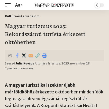
Aa
Kultúra és társadalom
Magyar turizmus 2025:
Rekordszámú turista érkezett
októberben
Szerző
Utoljára frissítve: 2025. november 28
Júlia Kovács
2 perces olvasmány
A magyar turisztikai szektor újabb
mérföldkőhöz érkezett:
októberben minden idők
legmagasabb vendégszámát regisztrálták
szálláshelyeink. A Központi Statisztikai Hivatal