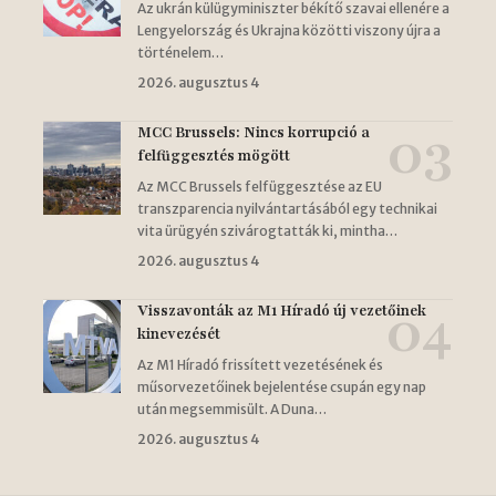
Az ukrán külügyminiszter békítő szavai ellenére a
Lengyelország és Ukrajna közötti viszony újra a
történelem…
2026. augusztus 4
MCC Brussels: Nincs korrupció a
felfüggesztés mögött
Az MCC Brussels felfüggesztése az EU
transzparencia nyilvántartásából egy technikai
vita ürügyén szivárogtatták ki, mintha…
2026. augusztus 4
Visszavonták az M1 Híradó új vezetőinek
kinevezését
Az M1 Híradó frissített vezetésének és
műsorvezetőinek bejelentése csupán egy nap
után megsemmisült. A Duna…
2026. augusztus 4