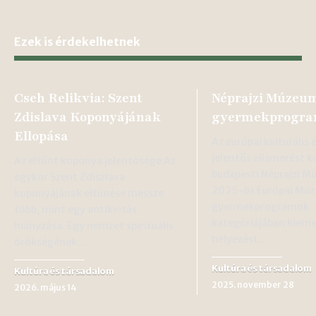
Ezek is érdekelhetnek
Cseh Relikvia: Szent
Néprajzi Múzeum
Zdislava Koponyájának
gyermekprogra
Ellopása
Az európai kulturális 
jelentős elismerést k
Az eltűnt koponya jelentősége Az
budapesti Néprajzi M
egykor Szent Zdiszlava
2025-ös Európai Múz
koponyájának eltűnése messze
gyermekprogramok
több, mint egy antikvitás
kategóriájában kiem
hiányzása. Egy nemzet spirituális
helyezést…
örökségének…
Kultúra és társadalom
Kultúra és társadalom
2025. november 28
2026. május 14