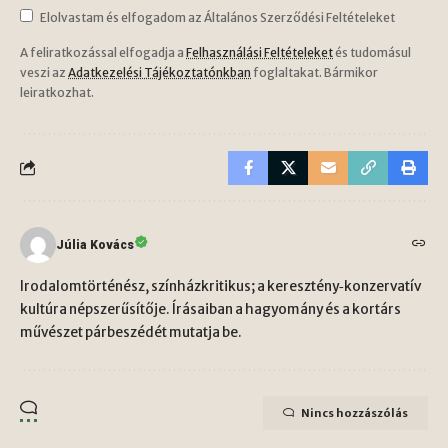
Elolvastam és elfogadom az Általános Szerződési Feltételeket
A feliratkozással elfogadja a
Felhasználási Feltételeket
és tudomásul
veszi az
Adatkezelési Tájékoztatónkban
foglaltakat. Bármikor
leiratkozhat.
Júlia Kovács
Irodalomtörténész, színházkritikus; a keresztény‑konzervatív
kultúra népszerűsítője. Írásaiban a hagyomány és a kortárs
művészet párbeszédét mutatja be.
Nincs hozzászólás