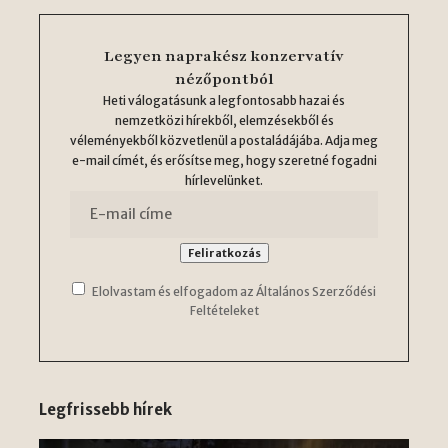
Legyen naprakész konzervatív
nézőpontból
Heti válogatásunk a legfontosabb hazai és
nemzetközi hírekből, elemzésekből és
véleményekből közvetlenül a postaládájába. Adja meg
e-mail címét, és erősítse meg, hogy szeretné fogadni
hírlevelünket.
Elolvastam és elfogadom az Általános Szerződési
Feltételeket
Legfrissebb hírek