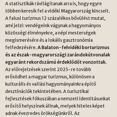
A statisztikák rávilágítanak arra is, hogy egyre
többen keresik fel a vidéki Magyarország kincseit.
A falusi turizmus 12 százalékos bővülést mutat,
ami jelzi: vendégeink vágynak a hagyományos
közösségi élményekre, a népi mesterségek
megismerésére és a lokális gasztronómia
felfedezésére.
A Balaton-felvidéki borturizmus
és az észak-magyarországi zarándokútvonalak
egyaránt rekordszámú érdeklődőt vonzottak.
Az előrejelzések szerint 2025-re tovább
erősödhet a magyar turizmus, különösen a
kulturális és vallási hagyományainkra építő
desztinációk tekintetében. A turisztikai
fejlesztések fókuszában a nemzeti identitásunkat
erősítő helyszínek állnak, melyek hiteles képet
adnak évezredes örökségünkről. Az