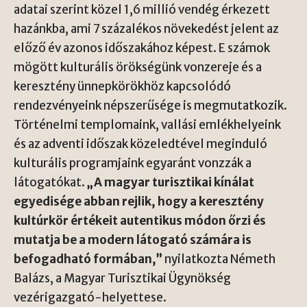
adatai szerint közel 1,6 millió vendég érkezett
hazánkba, ami 7 százalékos növekedést jelent az
előző év azonos időszakához képest. E számok
mögött kulturális örökségünk vonzereje és a
keresztény ünnepkörökhöz kapcsolódó
rendezvényeink népszerűsége is megmutatkozik.
Történelmi templomaink, vallási emlékhelyeink
és az adventi időszak közeledtével meginduló
kulturális programjaink egyaránt vonzzák a
látogatókat.
„A magyar turisztikai kínálat
egyedisége abban rejlik, hogy a keresztény
kultúrkör értékeit autentikus módon őrzi és
mutatja be a modern látogató számára is
befogadható formában,”
nyilatkozta Németh
Balázs, a Magyar Turisztikai Ügynökség
vezérigazgató-helyettese.