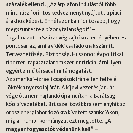
százalék ellenzi.
„Az árplafon indulástól több
mint húsz forintos kedvezményt nyújtott a piaci
árakhoz képest. Ennél azonban fontosabb, hogy
megszüntette a bizonytalanságot” –
fogalmazott a Századvég sajtóközleményében. Ez
pontosan az, ami a vidéki családoknak számít.
Tervezhetőség. Biztonság. Huszonöt év politikai
riporteri tapasztalatom szerint ritkán látni ilyen
egyértelmű társadalmi támogatást.
Az amerikai-izraeli csapások Irán ellen felfelé
lökték a nyersolaj árát. A kijevi vezetés januári
vége óta nem hajlandó újraindítani a Barátság
kőolajvezetéket. Brüsszel továbbra sem enyhít az
orosz energiahordozókra kivetett szankciókon,
míg a Trump-kormányzat ezt megtette.
„A
magyar fogyasztót védenünk kell”
–