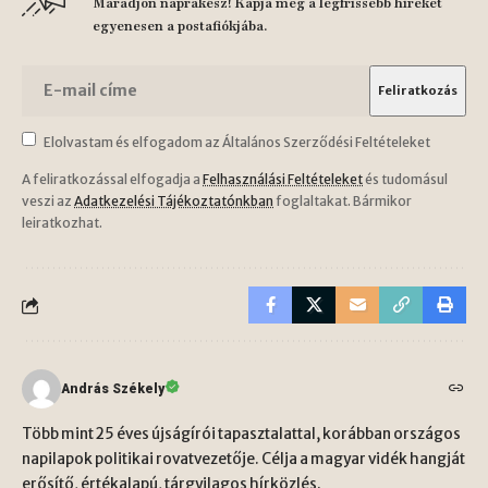
Maradjon naprakész! Kapja meg a legfrissebb híreket
egyenesen a postafiókjába.
Elolvastam és elfogadom az Általános Szerződési Feltételeket
A feliratkozással elfogadja a
Felhasználási Feltételeket
és tudomásul
veszi az
Adatkezelési Tájékoztatónkban
foglaltakat. Bármikor
leiratkozhat.
András Székely
Több mint 25 éves újságírói tapasztalattal, korábban országos
napilapok politikai rovatvezetője. Célja a magyar vidék hangját
erősítő, értékalapú, tárgyilagos hírközlés.