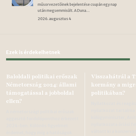
műsorvezetőinek bejelentése csupán egy nap
után megsemmisült. A Duna…
2026. augusztus 4
Ezek is érdekelhetnek
Baloldali politikai erőszak
Visszahátrál a T
Németország 2024: állami
kormány a migr
támogatással a jobboldal
politikában?
ellen?
Nyilatkozat és reagál
nyilatkozat tartalma 
A németországi politikai erőszak
külügyminiszter, Ani
aggasztó fordulóponthoz érkezett
nyilatkozata óriási f
2024-ben. Különös figyelmet
váltott ki a konzervat
érdemel, hogy míg a hatóságok