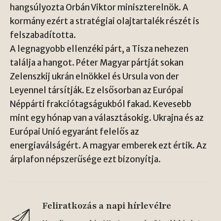
hangsúlyozta Orbán Viktor miniszterelnök. A
kormány ezért a stratégiai olajtartalék részét is
felszabadította.
A legnagyobb ellenzéki párt, a Tisza nehezen
találja a hangot. Péter Magyar pártját sokan
Zelenszkij ukrán elnökkel és Ursula von der
Leyennel társítják. Ez elsősorban az Európai
Néppárti frakciótagságukból fakad. Kevesebb
mint egy hónap van a választásokig. Ukrajna és az
Európai Unió egyaránt felelős az
energiaválságért. A magyar emberek ezt értik. Az
árplafon népszerűsége ezt bizonyítja.
Feliratkozás a napi hírlevélre