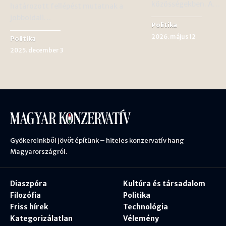
közösségekben. A…
határozott fellépést mutatnak a
jobboldali…
Politika
2026. május 12
Politika
2025. december 3
Gyökereinkből jövőt építünk – hiteles konzervatív hang
Magyarországról.
Diaszpóra
Kultúra és társadalom
Filozófia
Politika
Friss hírek
Technológia
Kategorizálatlan
Vélemény