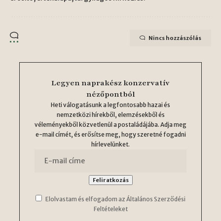
Nincs hozzászólás
Legyen naprakész konzervatív
nézőpontból
Heti válogatásunk a legfontosabb hazai és
nemzetközi hírekből, elemzésekből és
véleményekből közvetlenül a postaládájába. Adja meg
e-mail címét, és erősítse meg, hogy szeretné fogadni
hírlevelünket.
Elolvastam és elfogadom az Általános Szerződési
Feltételeket