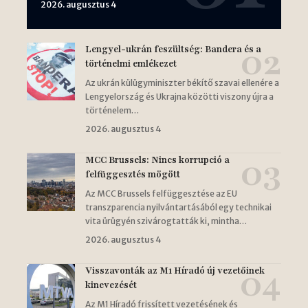
2026. augusztus 4
Lengyel-ukrán feszültség: Bandera és a
történelmi emlékezet
Az ukrán külügyminiszter békítő szavai ellenére a
Lengyelország és Ukrajna közötti viszony újra a
történelem…
2026. augusztus 4
MCC Brussels: Nincs korrupció a
felfüggesztés mögött
Az MCC Brussels felfüggesztése az EU
transzparencia nyilvántartásából egy technikai
vita ürügyén szivárogtatták ki, mintha…
2026. augusztus 4
Visszavonták az M1 Híradó új vezetőinek
kinevezését
Az M1 Híradó frissített vezetésének és