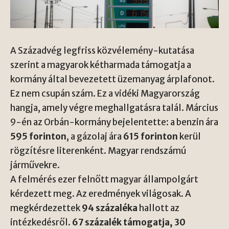
A Századvég legfriss közvélemény-kutatása
szerint a magyarok kétharmada támogatja a
kormány által bevezetett üzemanyag árplafonot.
Ez nem csupán szám. Ez a vidéki Magyarország
hangja, amely végre meghallgatásra talál. Március
9-én az Orbán-kormány bejelentette: a benzin ára
595 forinton
, a gázolaj ára
615 forinton
kerül
rögzítésre literenként. Magyar rendszámú
járművekre.
A felmérés ezer felnőtt magyar állampolgárt
kérdezett meg. Az eredmények világosak. A
megkérdezettek
94 százaléka
hallott az
intézkedésről.
67 százalék támogatja, 30