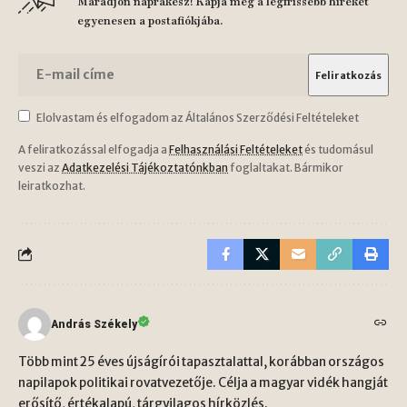
Maradjon naprakész! Kapja meg a legfrissebb híreket
egyenesen a postafiókjába.
Elolvastam és elfogadom az Általános Szerződési Feltételeket
A feliratkozással elfogadja a
Felhasználási Feltételeket
és tudomásul
veszi az
Adatkezelési Tájékoztatónkban
foglaltakat. Bármikor
leiratkozhat.
András Székely
Több mint 25 éves újságírói tapasztalattal, korábban országos
napilapok politikai rovatvezetője. Célja a magyar vidék hangját
erősítő, értékalapú, tárgyilagos hírközlés.