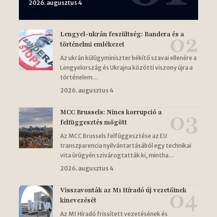
2026. augusztus 4
Lengyel-ukrán feszültség: Bandera és a
történelmi emlékezet
Az ukrán külügyminiszter békítő szavai ellenére a
Lengyelország és Ukrajna közötti viszony újra a
történelem…
2026. augusztus 4
MCC Brussels: Nincs korrupció a
felfüggesztés mögött
Az MCC Brussels felfüggesztése az EU
transzparencia nyilvántartásából egy technikai
vita ürügyén szivárogtatták ki, mintha…
2026. augusztus 4
Visszavonták az M1 Híradó új vezetőinek
kinevezését
Az M1 Híradó frissített vezetésének és