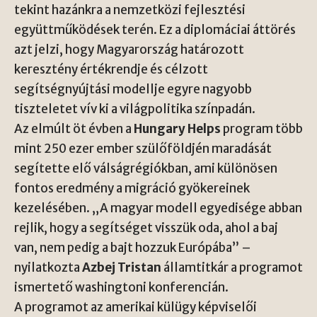
tekint hazánkra a nemzetközi fejlesztési
együttműködések terén. Ez a diplomáciai áttörés
azt jelzi, hogy Magyarország határozott
keresztény értékrendje és célzott
segítségnyújtási modellje egyre nagyobb
tiszteletet vív ki a világpolitika színpadán.
Az elmúlt öt évben a
Hungary Helps
program több
mint 250 ezer ember szülőföldjén maradását
segítette elő válságrégiókban, ami különösen
fontos eredmény a migráció gyökereinek
kezelésében. „A magyar modell egyedisége abban
rejlik, hogy a segítséget visszük oda, ahol a baj
van, nem pedig a bajt hozzuk Európába” –
nyilatkozta
Azbej Tristan
államtitkár a programot
ismertető washingtoni konferencián.
A programot az amerikai külügy képviselői