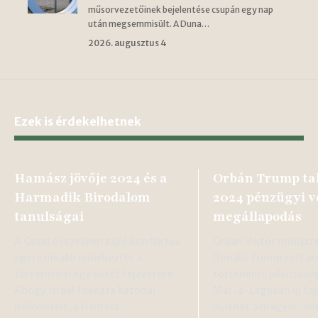
műsorvezetőinek bejelentése csupán egy nap
után megsemmisült. A Duna…
2026. augusztus 4
Ezek is érdekelhetnek
Hamász jövője 2024 és a
Orbán Trump ta
Harmadik Birodalom
2024 pénzügyi v
tanulságai
megállapodás
A Gázai övezetben zajló konfliktus
Orbán Viktor miniszt
egyre inkább emlékeztet a
Donald Trump volt am
történelem egy sötét fejezetére.
történelmi jelentőség
Ahogy Izrael fokozza katonai
Mar-a-Lagóban új fej
műveleteit, a Hamász…
nyithat a magyar-am