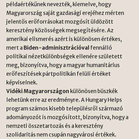
példaértékűnek nevezték, kiemelve, hogy
Magyarország saját gazdasági erejéhez mérten
jelentős erőforrásokat mozgósít üldözött
keresztény közösségek megsegítésére. Az
amerikai elismerés azért is különösen értékes,
mert a
Biden-adminisztrációval
fennálló
politikai nézetkülönbségek ellenére született
meg, bizonyítva, hogy a magyar humanitárius
erőfeszítések pártpolitikán felüli értéket
képviselnek.
Vidéki Magyarországon
különösen büszkék
lehetünk erre az eredményre. A Hungary Helps
program számos kisebb településről származó
adományozót is mozgósított, bizonyítva, hogy a
nemzeti összetartozás és a keresztény
szolidaritás nem csupán nagyvárosi értékek.