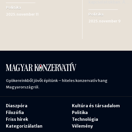
kapcsolatokban. A…
Politika
Politika
2025. november 11
2025. november 9
Gyökereinkből jövőt építünk – hiteles konzervatív hang
Magyarországról.
Diaszpóra
Kultúra és társadalom
Filozófia
Politika
Friss hírek
Technológia
Kategorizálatlan
Vélemény