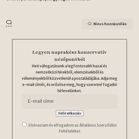
Nincs hozzászólás
Legyen naprakész konzervatív
nézőpontból
Heti válogatásunk a legfontosabb hazai és
nemzetközi hírekből, elemzésekből és
véleményekből közvetlenül a postaládájába. Adja meg
e-mail címét, és erősítse meg, hogy szeretné fogadni
hírlevelünket.
Elolvastam és elfogadom az Általános Szerződési
Feltételeket