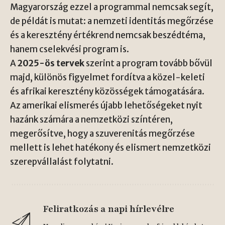
Magyarország ezzel a programmal nemcsak segít,
de példát is mutat: a nemzeti identitás megőrzése
és a keresztény értékrend nemcsak beszédtéma,
hanem cselekvési program is.
A
2025-ös tervek
szerint a program tovább bővül
majd, különös figyelmet fordítva a közel-keleti
és afrikai keresztény közösségek támogatására.
Az amerikai elismerés újabb lehetőségeket nyit
hazánk számára a nemzetközi színtéren,
megerősítve, hogy a szuverenitás megőrzése
mellett is lehet hatékony és elismert nemzetközi
szerepvállalást folytatni.
Feliratkozás a napi hírlevélre