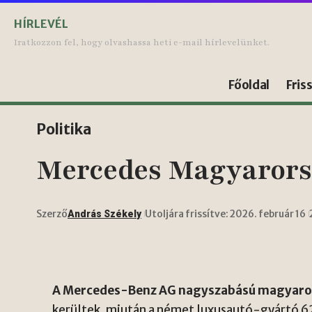
HÍRLEVÉL
Iratkozzon fel, hogy olvashassa heti e-mail hírlevelünket.
Főoldal
Fris
Politika
Mercedes Magyarorsz
Szerző
Utoljára frissítve: 2026. február 16
András Székely
A Mercedes-Benz AG nagyszabású magyaror
kerültek, miután a német luxusautó-gyártó 62