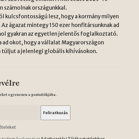
von számolnak országunkkal.
l kulcsfontosságú lesz, hogy a kormány milyen
. Az ágazat mintegy 150 ezer honfitársunknak ad
ol gyakran az egyetlen jelentős foglalkoztató.
a ad okot, hogy a vállalat Magyarországon
túljut a jelenlegi globális kihívásokon.
evélre
eket egyenesen a postafiókjába.
ételeket