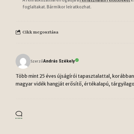
A feliratkozással elfogadja a
Felhasználási Feltételeket
é
foglaltakat. Bármikor leiratkozhat.
Cikk megosztása
András Székely
Szerző
Több mint 25 éves újságírói tapasztalattal, korábban 
magyar vidék hangját erősítő, értékalapú, tárgyilago