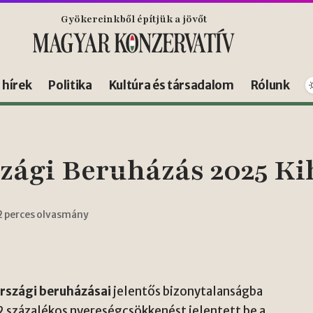
Gyökereinkből építjük a jövőt
s hírek
Politika
Kultúra és társadalom
Rólunk
ági Beruházás 2025 Ki
2 perces olvasmány
szági beruházásai
jelentős bizonytalanságba
 százalékos nyereségcsökkenést jelentett be a