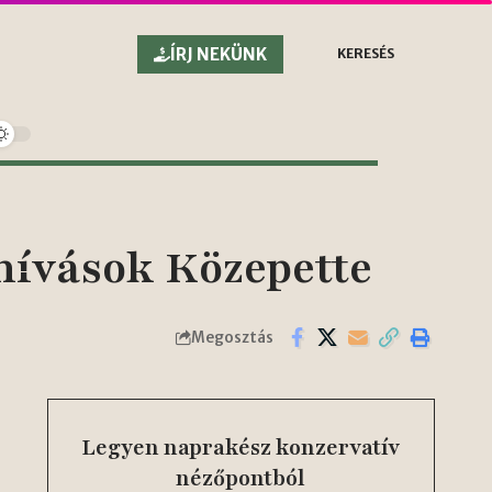
ÍRJ NEKÜNK
KERESÉS
hívások Közepette
Megosztás
Legyen naprakész konzervatív
nézőpontból