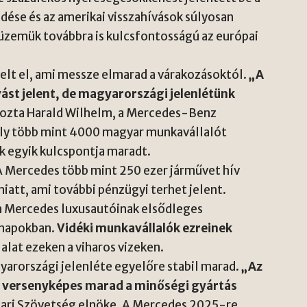
dése és az amerikai visszahívások súlyosan
 üzemük továbbra is kulcsfontosságú az európai
velt el, ami messze elmarad a várakozásoktól.
„A
ást jelent, de magyarországi jelenlétünk
kozta Harald Wilhelm, a Mercedes-Benz
ely több mint 4000 magyar munkavállalót
ak egyik kulcspontja maradt.
A Mercedes több mint 250 ezer járművet hív
iatt, ami további pénzügyi terhet jelent.
a Mercedes luxusautóinak elsődleges
ónapokban.
Vidéki munkavállalók ezreinek
lalat ezeken a viharos vizeken.
arországi jelenléte egyelőre stabil marad.
„Az
g versenyképes marad a minőségi gyártás
pari Szövetség elnöke. A Mercedes 2025-re