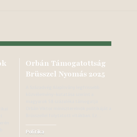
ok
Orbán Támogatottság
Brüsszel Nyomás 2025
A Századvég Alapítvány legfrissebb
közvélemény-kutatása szerint a
magyarok 58 százaléka támogatja
Orbán Viktor miniszterelnök politikáját a
ikai
Brüsszellel folytatott vitákban. Ez…
tt
erén
bb
Politika