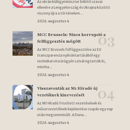
Az ukrán külügyminiszter békítő szavai
ellenére a Lengyelország és Ukrajna közötti
viszony újra a történelem…
2026. augusztus 4
MCC Brussels: Nincs korrupció a
felfüggesztés mögött
Az MCC Brussels felfüggesztése az EU
transzparencia nyilvántartásából egy
technikai vita ürügyén szivárogtatták ki,
mintha…
2026. augusztus 4
Visszavonták az M1 Híradó új
vezetőinek kinevezését
Az M1 Híradó frissített vezetésének és
műsorvezetőinek bejelentése csupán egy nap
után megsemmisült. A Duna…
2026. augusztus 4