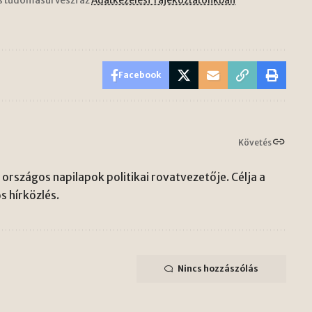
s tudomásul veszi az
Adatkezelési Tájékoztatónkban
Facebook
Követés
országos napilapok politikai rovatvezetője. Célja a
s hírközlés.
Nincs hozzászólás