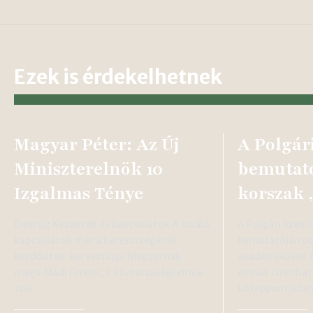
Ezek is érdekelhetnek
Magyar Péter: Az Új
A Polgár
Miniszterelnök 10
bemutató
Izgalmas Ténye
korszak 
Életrajz Kezdetek és kapcsolatok A kiváló
A Polgári Szem
kapcsolatok már a keresztségénél
bemutatóján pol
kezdődtek: keresztapja Magyarnak
akadémikusok é
maga Mádl Ferenc, a köztársasági elnök
elmúlt tizenhat
volt.…
középpontjában 