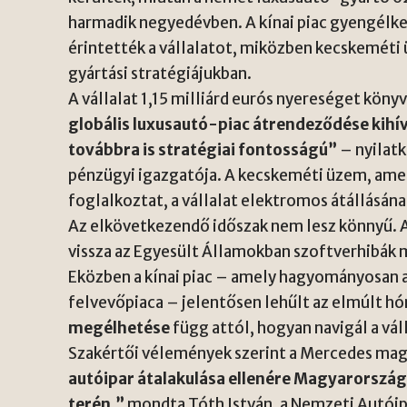
harmadik negyedévben. A kínai piac gyengélke
érintették a vállalatot, miközben kecskeméti
gyártási stratégiájukban.
A vállalat 1,15 milliárd eurós nyereséget köny
globális luxusautó-piac átrendeződése kihív
továbbra is stratégiai fontosságú”
– nyilat
pénzügyi igazgatója. A kecskeméti üzem, am
foglalkoztat, a vállalat elektromos átállásán
Az elkövetkezendő időszak nem lesz könnyű. 
vissza az Egyesült Államokban szoftverhibák m
Eközben a kínai piac – amely hagyományosan 
felvevőpiaca – jelentősen lehűlt az elmúlt h
megélhetése
függ attól, hogyan navigál a vál
Szakértői vélemények szerint a Mercedes magy
autóipar átalakulása ellenére Magyarorszá
terén,”
mondta Tóth István, a Nemzeti Autói