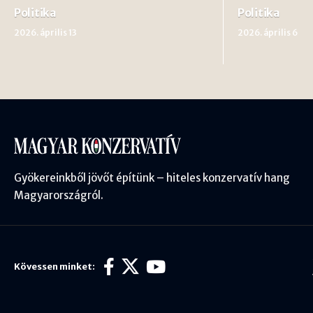
Politika
Politika
2026. április 13
2026. április 6
Gyökereinkből jövőt építünk – hiteles konzervatív hang
Magyarországról.
Kövessen minket: