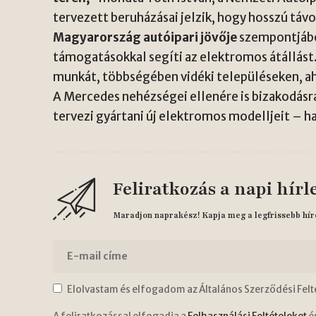
tervezett beruházásai jelzik, hogy hosszú tá
Magyarország autóipari jövője
szempontjábó
támogatásokkal segíti az elektromos átállást
munkát, többségében vidéki településeken, ah
A Mercedes nehézségei ellenére is bizakodásr
tervezi gyártani új elektromos modelljeit – ha 
Feliratkozás a napi hírl
Maradjon naprakész! Kapja meg a legfrissebb hír
Elolvastam és elfogadom az Általános Szerződési Felt