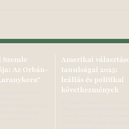
i Szemle
Amerikai választás
ja: Az Orbán-
tanulságai 2025:
„aranykora”
leállás és politikai
következmények
le legújabb számának
itikusok és
Az Egyesült Államok 2025-ös polit
rtékelték Magyarország
válsága súlyos tanulságokat hozo
 évét. A rendezvény
nemcsak Amerika, de minden szuv
a családpolitika, a…
nemzet számára. Washington úja
kormányzati leállása,…