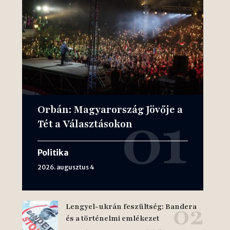
Orbán: Magyarország Jövője a
Tét a Választásokon
Politika
2026. augusztus 4
Lengyel-ukrán feszültség: Bandera
és a történelmi emlékezet