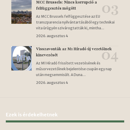
MCC Brussels: Nincs korrupció a
felfüggesztés mögött
Az MCC Brussels felfüggesztése az EU
transzparencia nyilvántartásából egy technikai
vita ürügyén szivárogtatták ki, mintha…
2026. augusztus 4
Visszavonták az M1 Híradó új vezetőinek
kinevezését
Az M1 Híradó frissített vezetésének és
műsorvezetőinek bejelentése csupán egy nap
után megsemmisült. A Duna…
2026. augusztus 4
Ezek is érdekelhetnek