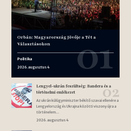
Orbán: Magyarország Jövője a Tét a
Választásokon
Politika
2026. augusztus 4
Lengyel-ukrán feszültség: Bandera és a
történelmi emlékezet
Az ukrán külügyminiszter békítő szavai ellenére a
Lengyelország és Ukrajna közötti viszony újra a
történelem…
2026. augusztus 4