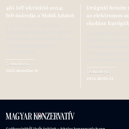
4iG IoT akvizíció 2024:
Dráguló benzin 
felvásárolja a Mobil Adatot
az elektromos a
eladása Európá
A 4iG csoport tovább erősíti
technológiai jelenlétét a régióban.
Az olajpiaci zavarok é
A napokban jelentették be, hogy
elektromos autók nö
felvásárolják a Mobil Adat
Európában Az olajpiac
vállalatot, ami…
az Iránnal kapcsolato
helyzet miatt Európ
Technológia
2025. december 10
Technológia
2026. április 22
Gyökereinkből jövőt építünk – hiteles konzervatív hang