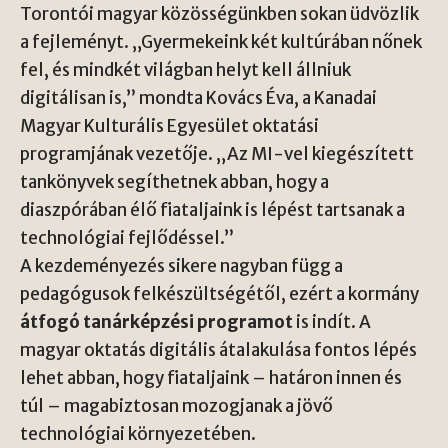
Torontói magyar közösségünkben sokan üdvözlik
a fejleményt. „Gyermekeink két kultúrában nőnek
fel, és mindkét világban helyt kell állniuk
digitálisan is,” mondta Kovács Éva, a
Kanadai
Magyar Kulturális Egyesület
oktatási
programjának vezetője. „Az MI-vel kiegészített
tankönyvek segíthetnek abban, hogy a
diaszpórában élő fiataljaink is lépést tartsanak a
technológiai fejlődéssel.”
A kezdeményezés sikere nagyban függ a
pedagógusok felkészültségétől, ezért a kormány
átfogó tanárképzési programot
is indít. A
magyar oktatás digitális átalakulása fontos lépés
lehet abban, hogy fiataljaink – határon innen és
túl – magabiztosan mozogjanak a jövő
technológiai környezetében.