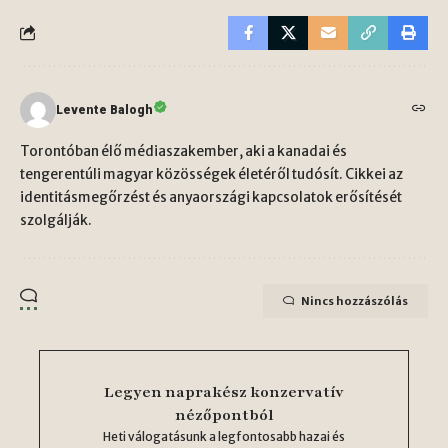
Levente Balogh
Torontóban élő médiaszakember, aki a kanadai és
tengerentúli magyar közösségek életéről tudósít. Cikkei az
identitásmegőrzést és anyaországi kapcsolatok erősítését
szolgálják.
Nincs hozzászólás
Legyen naprakész konzervatív
nézőpontból
Heti válogatásunk a legfontosabb hazai és