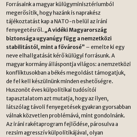
Forrásaink a magyar külügyminisztériumból
megerősítik, hogy hazánk is naprakész
tájékoztatást kap a NATO-n belül az iráni
fenyegetésről.
„A vidéki Magyarország
biztonsága ugyanúgy függ a nemzetközi
stabilitástól, mint a fővárosé”
– emelte ki egy
neve elhallgatását kérő külügyi forrásunk. A
magyar kormány álláspontja világos: a nemzetközi
konfliktusokban a békés megoldást támogatjuk,
de fel kell készülnünk minden eshetőségre.
Huszonöt éves külpolitikai tudósítói
tapasztalatom azt mutatja, hogy az ilyen,
látszólag távoli fenyegetések gyakran gyorsabban
válnak közvetlen problémává, mint gondolnánk.
Az iráni rakétaprogram fejlődése, párosulva a
rezsim agresszív külpolitikájával, olyan