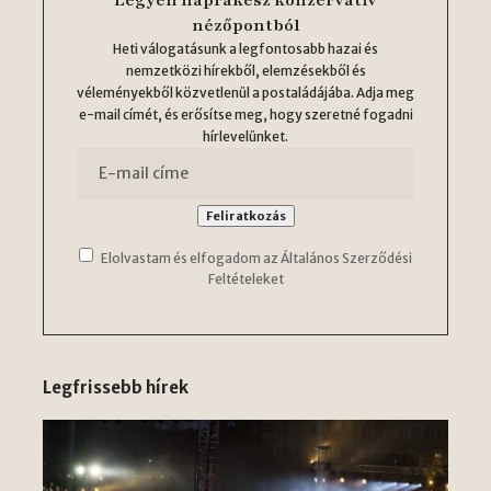
nézőpontból
Heti válogatásunk a legfontosabb hazai és
nemzetközi hírekből, elemzésekből és
véleményekből közvetlenül a postaládájába. Adja meg
e-mail címét, és erősítse meg, hogy szeretné fogadni
hírlevelünket.
Elolvastam és elfogadom az Általános Szerződési
Feltételeket
Legfrissebb hírek