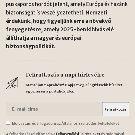
puskaporos hordót jelent, amely Európa és hazánk
biztonságát is veszélyeztetheti.
Nemzeti
érdekünk, hogy figyeljünk erre a növekvő
fenyegetésre, amely 2025-ben kihívás elé
állíthatja a magyar és európai
biztonságpolitikát.
Feliratkozás a napi hírlevélre
Maradjon naprakész! Kapja meg a legfrissebb híreket
egyenesen a postafiókjába.
Elolvastam és elfogadom az Általános Szerződési Feltételeket
A feliratkozással elfogadja a
Felhasználási Feltételeket
és tudomásul