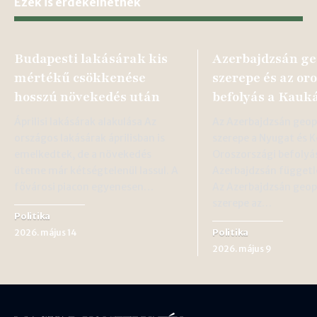
Ezek is érdekelhetnek
Budapesti lakásárak kis
Azerbajdzsán ge
mértékű csökkenése
szerepe és az or
hosszú növekedés után
befolyás a Kauk
Áprilisi lakásárak alakulása Az
Az Azerbajdzsán geopo
országos lakásárak áprilisban is
szerepe a Nyugat és K
emelkedtek, de a növekedés
Oroszországi befolyá
üteme már kétségtelenül lassul. A
Azerbajdzsán függetl
fővárosi piacon egyenesen…
Az Azerbajdzsán geopo
szerepe az…
Politika
Politika
2026. május 14
2026. május 9