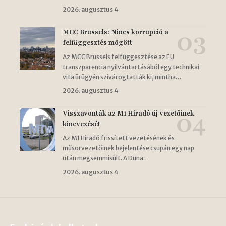
2026. augusztus 4
MCC Brussels: Nincs korrupció a
felfüggesztés mögött
Az MCC Brussels felfüggesztése az EU
transzparencia nyilvántartásából egy technikai
vita ürügyén szivárogtatták ki, mintha…
2026. augusztus 4
Visszavonták az M1 Híradó új vezetőinek
kinevezését
Az M1 Híradó frissített vezetésének és
műsorvezetőinek bejelentése csupán egy nap
után megsemmisült. A Duna…
2026. augusztus 4