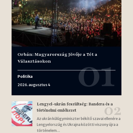
Orbán: Magyarország Jövője a Tét a
Választásokon
Politika
2026. augusztus 4
Lengyel-ukrán feszültség: Bandera és a
történelmi emlékezet
Az ukrán külügyminiszter békítő szavai ellenére a
Lengyelország és Ukrajna közötti viszony újra a
történelem…