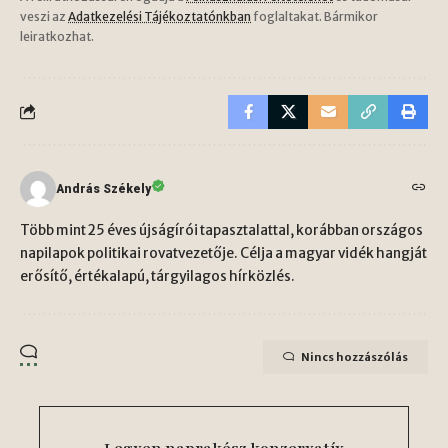
veszi az
Adatkezelési Tájékoztatónkban
foglaltakat. Bármikor
leiratkozhat.
András Székely
Több mint 25 éves újságírói tapasztalattal, korábban országos
napilapok politikai rovatvezetője. Célja a magyar vidék hangját
erősítő, értékalapú, tárgyilagos hírközlés.
Nincs hozzászólás
Legyen naprakész konzervatív