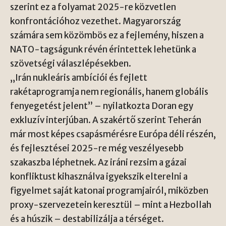
szerint ez a folyamat 2025-re közvetlen
konfrontációhoz vezethet. Magyarország
számára sem közömbös ez a fejlemény, hiszen a
NATO-tagságunk révén érintettek lehetünk a
szövetségi válaszlépésekben.
„Irán nukleáris ambíciói és fejlett
rakétaprogramja nem regionális, hanem globális
fenyegetést jelent” – nyilatkozta Doran egy
exkluzív interjúban. A szakértő szerint Teherán
már most képes csapásmérésre Európa déli részén,
és fejlesztései 2025-re még veszélyesebb
szakaszba léphetnek. Az iráni rezsim a gázai
konfliktust kihasználva igyekszik elterelni a
figyelmet saját katonai programjairól, miközben
proxy-szervezetein keresztül – mint a Hezbollah
és a húszik – destabilizálja a térséget.