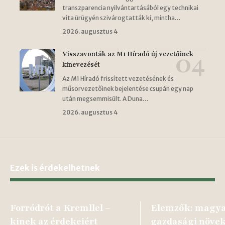
transzparencia nyilvántartásából egy technikai
vita ürügyén szivárogtatták ki, mintha…
2026. augusztus 4
Visszavonták az M1 Híradó új vezetőinek
kinevezését
Az M1 Híradó frissített vezetésének és
műsorvezetőinek bejelentése csupán egy nap
után megsemmisült. A Duna…
2026. augusztus 4
Ezek is érdekelhetnek
Forródrót a Kremllel –
Elemzők: magy
kinek az érdekeiért
gazdasági növe