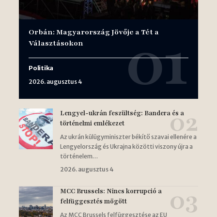
Orbán: Magyarország Jövője a Tét a
Választásokon
Politika
2026. augusztus 4
Lengyel-ukrán feszültség: Bandera és a
történelmi emlékezet
Az ukrán külügyminiszter békítő szavai ellenére a
Lengyelország és Ukrajna közötti viszony újra a
történelem…
2026. augusztus 4
MCC Brussels: Nincs korrupció a
felfüggesztés mögött
Az MCC Brussels felfüggesztése az EU