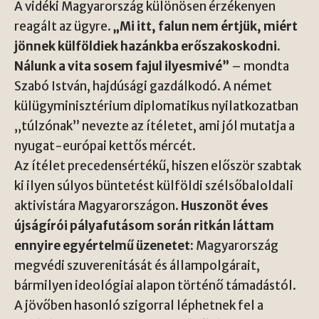
A vidéki Magyarország különösen érzékenyen
reagált az ügyre.
„Mi itt, falun nem értjük, miért
jönnek külföldiek hazánkba erőszakoskodni.
Nálunk a vita sosem fajul ilyesmivé”
– mondta
Szabó István, hajdúsági gazdálkodó. A német
külügyminisztérium diplomatikus nyilatkozatban
„túlzónak” nevezte az ítéletet, ami jól mutatja a
nyugat-európai kettős mércét.
Az ítélet precedensértékű, hiszen először szabtak
ki ilyen súlyos büntetést külföldi szélsőbaloldali
aktivistára Magyarországon.
Huszonöt éves
újságírói pályafutásom során ritkán láttam
ennyire egyértelmű üzenetet:
Magyarország
megvédi szuverenitását és állampolgárait,
bármilyen ideológiai alapon történő támadástól.
A jövőben hasonló szigorral léphetnek fel a