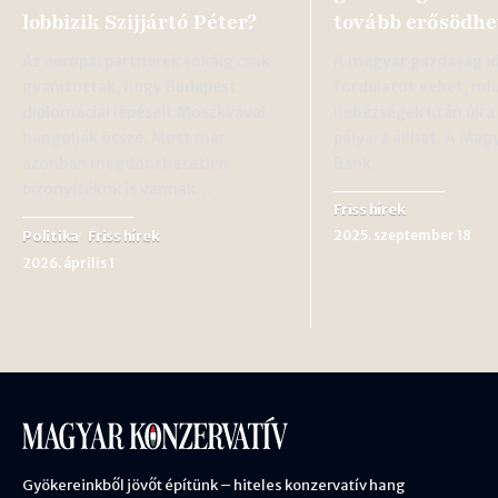
lobbizik Szijjártó Péter?
tovább erősödhe
Az európai partnerek sokáig csak
A magyar gazdaság id
gyanították, hogy Budapest
fordulatot vehet, miu
diplomáciai lépéseit Moszkvával
nehézségek után újra
hangolják össze. Most már
pályára állhat. A Ma
azonban megdönthetetlen
Bank…
bizonyítékok is vannak…
Friss hírek
Politika
Friss hírek
2025. szeptember 18
2026. április 1
Gyökereinkből jövőt építünk – hiteles konzervatív hang