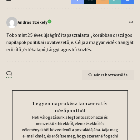
András Székely
Több mint 25 éves újságírói tapasztalattal, korábban országos
napilapok politikai rovatvezetője. Célja a magyar vidék hangját
erősítő, értékalapú, tárgyilagos hírközlés.
Nincs hozzászólás
Legyen naprakész konzervatív
nézőpontból
Heti válogatásunk a legfontosabb hazai és
nemzetközi hírekből, elemzésekből és
véleményekből közvetlenül a postaládájába. Adja meg
e-mail címét, és erősítse meg, hogy szeretné fogadni