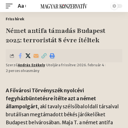
Aa
Friss hírek
Német antifa támadás Budapest
2025: terroristát 8 évre ítéltek
Szerző
Utoljára frissítve: 2026. február 4
András Székely
2 perces olvasmány
A Fővárosi Törvényszék nyolcévi
fegyházbüntetésre ítélte azt a német
állampolgárt
, aki tavaly szélsőbaloldali társaival
brutálisan megtámadott békés járókelőket
Budapest belvárosában. Maja T. a német antifa