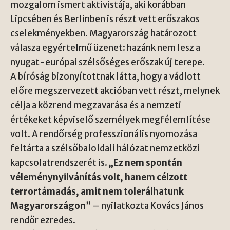
mozgalom ismert aktivistája, aki korábban
Lipcsében és Berlinben is részt vett erőszakos
cselekményekben. Magyarország határozott
válasza egyértelmű üzenet: hazánk nem lesz a
nyugat-európai szélsőséges erőszak új terepe.
A bíróság bizonyítottnak látta, hogy a vádlott
előre megszervezett akcióban vett részt, melynek
célja a közrend megzavarása és a nemzeti
értékeket képviselő személyek megfélemlítése
volt. A rendőrség professzionális nyomozása
feltárta a szélsőbaloldali hálózat nemzetközi
kapcsolatrendszerét is.
„Ez nem spontán
véleménynyilvánítás volt, hanem célzott
terrortámadás, amit nem tolerálhatunk
Magyarországon”
– nyilatkozta Kovács János
rendőr ezredes.