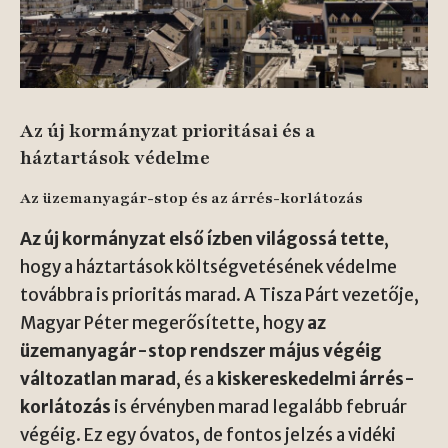
Az új kormányzat prioritásai és a
háztartások védelme
Az üzemanyagár-stop és az árrés-korlátozás
Az új kormányzat első ízben világossá tette
,
hogy a háztartások költségvetésének védelme
továbbra is prioritás marad. A Tisza Párt vezetője,
Magyar Péter megerősítette, hogy
az
üzemanyagár-stop rendszer május végéig
változatlan marad
, és a
kiskereskedelmi árrés-
korlátozás
is érvényben marad legalább február
végéig. Ez egy óvatos, de fontos jelzés a vidéki