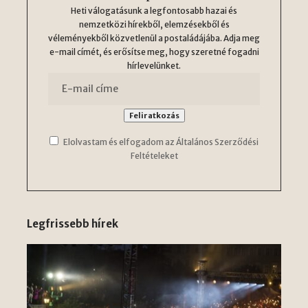
Heti válogatásunk a legfontosabb hazai és
nemzetközi hírekből, elemzésekből és
véleményekből közvetlenül a postaládájába. Adja meg
e-mail címét, és erősítse meg, hogy szeretné fogadni
hírlevelünket.
Elolvastam és elfogadom az Általános Szerződési
Feltételeket
Legfrissebb hírek