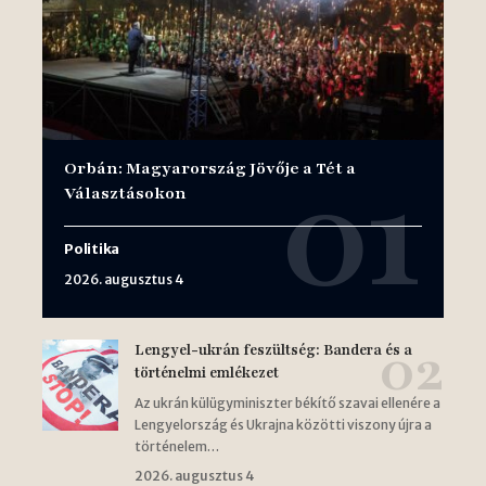
Orbán: Magyarország Jövője a Tét a
Választásokon
Politika
2026. augusztus 4
Lengyel-ukrán feszültség: Bandera és a
történelmi emlékezet
Az ukrán külügyminiszter békítő szavai ellenére a
Lengyelország és Ukrajna közötti viszony újra a
történelem…
2026. augusztus 4