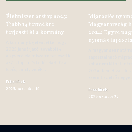
Élelmiszer árstop 2025:
Migrációs nyom
Újabb 14 termékre
Magyarország h
terjeszti ki a kormány
2024: Egyre na
nyomás tapaszta
A kormány bejelentette, hogy
2025 januárjától további 14
A magyar déli határn
alapvető élelmiszerre terjeszti ki
tapasztalható migrác
az árstop intézkedéseket. Ez a
soha nem látott mére
lépés, amely vidéki…
2024-ben. Hivatalos
szerint az első neg
Friss hírek
2025. november 14
Friss hírek
2025. október 27