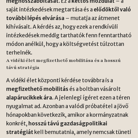
meghosszabbítását
. Ez a
kettős mozdulat
– a
saját intézkedések megtartása és a
elődöktől való
további lépés elvárása
– mutatja az átmenet
kihívásait. A kérdés az, hogy ezek a rendkívüli
intézkedések meddig tarthatók fenn fenntartható
módon anélkül, hogy a költségvetést túlzottan
terhelnék.
A vidéki élet megfizethető mobilitása és a hosszú
távú stratégia
A vidéki élet központi kérdése továbbra is a
megfizethető mobilitás
és a boltban vásárolt
alapárucikkek ára
. A jelenlegi ígéret ezen a téren
nyugalmat ad. Azonban a valódi próbatétel a jövő
hónapokban következik, amikor a kormányzatnak
konkrét,
hosszú távú gazdaságpolitikai
stratégiát
kell bemutatnia, amely nemcsak tüneti