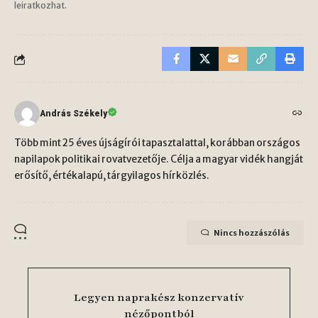
leiratkozhat.
András Székely
Több mint 25 éves újságírói tapasztalattal, korábban országos
napilapok politikai rovatvezetője. Célja a magyar vidék hangját
erősítő, értékalapú, tárgyilagos hírközlés.
Nincs hozzászólás
Legyen naprakész konzervatív
nézőpontból