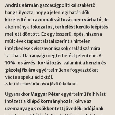
András Kármán
gazdaságpolitikai szakértő
hangsúlyozta, hogy a jelenlegi határidők
közeledtében
azonnali változás nem várható
, de
a kormány a
fokozatos, terhelést kerülő leépítés
mellett döntött. Ez egy ésszerű lépés, hiszen a
múlt évek tapasztalatai szerint a hirtelen
intézkedések visszavonása sok család számára
tarthatatlan anyagi megterhelést jelentene. A
10%-os árrés-korlátozás
, valamint a
benzin és
gázolaj fix ára
egyértelműen a fogyasztókat
védte a spekulációktól.
A kettős mozdulat és a jövő feladatai
Ugyanakkor
Magyar Péter
egyértelmű felhívást
intézett a
kilépő kormányhoz
is, kérve az
üzemanyagok csökkentett jövedéki adójának