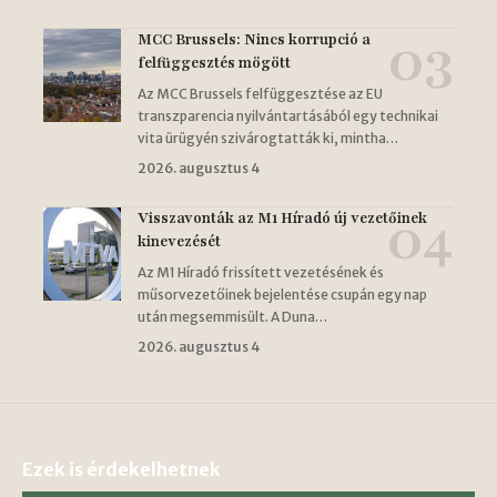
MCC Brussels: Nincs korrupció a
felfüggesztés mögött
Az MCC Brussels felfüggesztése az EU
transzparencia nyilvántartásából egy technikai
vita ürügyén szivárogtatták ki, mintha…
2026. augusztus 4
Visszavonták az M1 Híradó új vezetőinek
kinevezését
Az M1 Híradó frissített vezetésének és
műsorvezetőinek bejelentése csupán egy nap
után megsemmisült. A Duna…
2026. augusztus 4
Ezek is érdekelhetnek