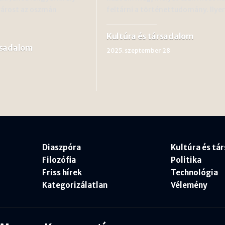
várost az oszmán
feltárni a történettudomány. Ilye
Kultúra és társadalom
rsadalom
2025. szeptember 28
Diaszpóra
Kultúra és tá
Filozófia
Politika
Friss hírek
Technológia
Kategorizálatlan
Vélemény