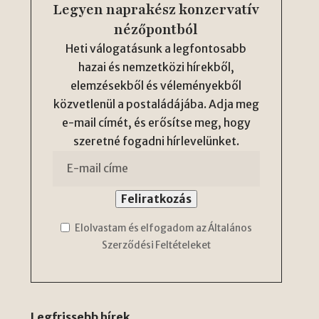
Legyen naprakész konzervatív
nézőpontból
Heti válogatásunk a legfontosabb
hazai és nemzetközi hírekből,
elemzésekből és véleményekből
közvetlenül a postaládájába. Adja meg
e-mail címét, és erősítse meg, hogy
szeretné fogadni hírlevelünket.
Elolvastam és elfogadom az Általános
Szerződési Feltételeket
Legfrissebb hírek