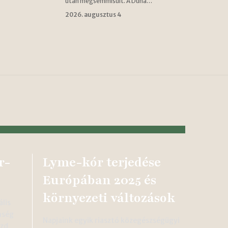
után megsemmisült. A Duna…
2026. augusztus 4
r-
Lyme-kór terjedése
Európában 2025 és
környezeti változások
ális
nség
Napjaink egyik riasztó közegészségügyi
ezd