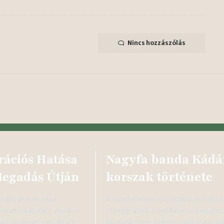
Nincs hozzászólás
rációs Hatása
Nagyfa banda Kádá
Megadás Útján
korszak története
rális átalakulása
A szocializmus évtizedeinek kultur
huzamokat idéz. Amikor
rétegei alatt számtalan olyan jele
ki János lengyel király
húzódik meg, melyet csak most k