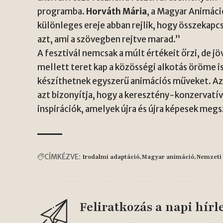
programba.
Horváth Mária
, a Magyar Animáci
különleges ereje abban rejlik, hogy összekapcs
azt, ami a szövegben rejtve marad.”
A fesztivál nemcsak a múlt értékeit őrzi, de jö
mellett teret kap a közösségi alkotás öröme 
készíthetnek egyszerű animációs műveket. Az i
azt bizonyítja, hogy a keresztény-konzervat
inspirációk, amelyek újra és újra képesek megs
CÍMKÉZVE:
Irodalmi adaptáció
Magyar animáció
Nemzeti 
Feliratkozás a napi hírl