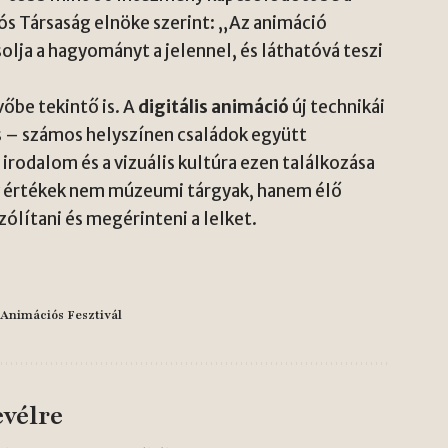
ós Társaság elnöke szerint: „Az animáció
olja a hagyományt a jelennel, és láthatóvá teszi
vőbe tekintő is. A
digitális animáció
új technikái
is – számos helyszínen családok együtt
rodalom és a vizuális kultúra ezen találkozása
ív értékek nem múzeumi tárgyak, hanem élő
zólítani és megérinteni a lelket.
Animációs Fesztivál
evélre