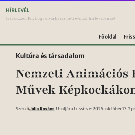
HÍRLEVÉL
Iratkozzon fel, hogy olvashassa heti e-mail hírlevelünket.
Főoldal
Fris
Kultúra és társadalom
Nemzeti Animációs F
Művek Képkockákon 
Szerző
Utoljára frissítve: 2025. október 13
2 p
Júlia Kovács