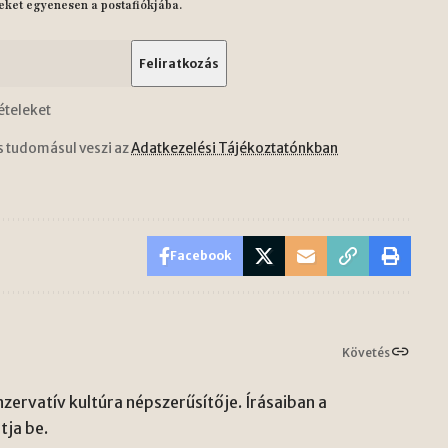
eket egyenesen a postafiókjába.
ételeket
s tudomásul veszi az
Adatkezelési Tájékoztatónkban
Facebook
Követés
zervatív kultúra népszerűsítője. Írásaiban a
ja be.