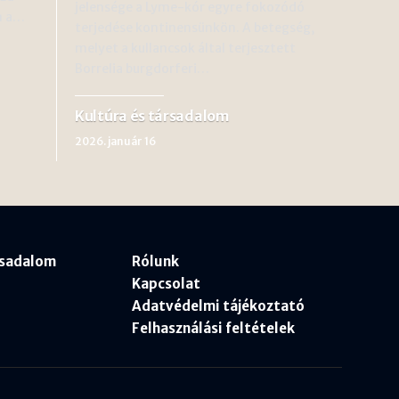
jelensége a Lyme-kór egyre fokozódó
n a…
terjedése kontinensünkön. A betegség,
melyet a kullancsok által terjesztett
Borrelia burgdorferi…
Kultúra és társadalom
2026. január 16
rsadalom
Rólunk
Kapcsolat
Adatvédelmi tájékoztató
Felhasználási feltételek