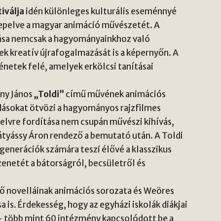
iválja
idén különleges kulturális eseménnyé
nepelve a magyar animáció művészetét. A
lása nemcsak a hagyományainkhoz való
ek kreatív újrafogalmazását is a képernyőn. A
énetek felé, amelyek erkölcsi tanításai
any János
„Toldi”
című művének animációs
dásokat ötvözi a hagyományos rajzfilmes
elvre fordítása nem csupán művészi kihívás,
tyássy Áron
rendező a bemutató után. A Toldi
generációk számára teszi élővé a klasszikus
enetét a bátorságról, becsületről és
ső
novelláinak animációs sorozata és
Weöres
is. Érdekesség, hogy az egyházi iskolák diákjai
 – több mint 60 intézmény kapcsolódott be a