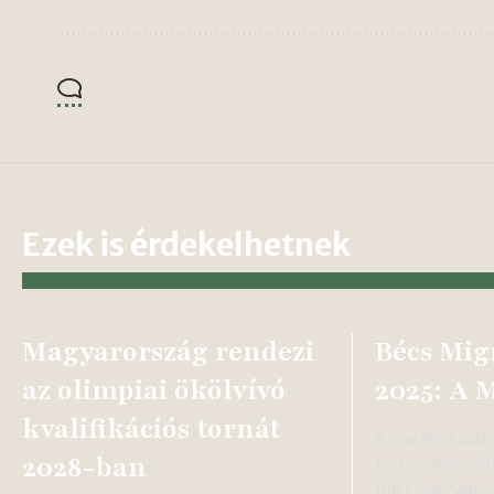
Ezek is érdekelhetnek
Magyarország rendezi
Bécs Mig
az olimpiai ökölvívó
2025: A 
kvalifikációs tornát
A mai Bécs kultu
2028-ban
történelmi pár
1683-ban Sobies