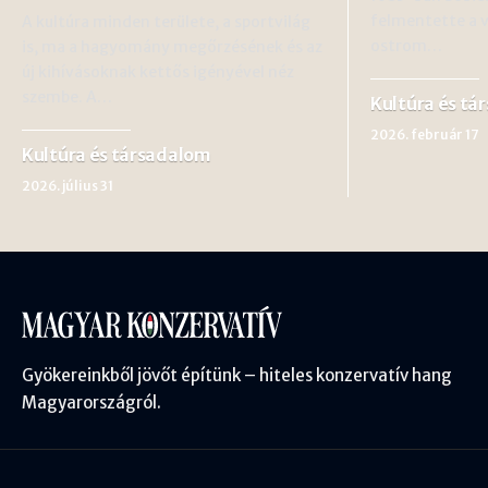
felmentette a 
A kultúra minden területe, a sportvilág
ostrom…
is, ma a hagyomány megőrzésének és az
új kihívásoknak kettős igényével néz
szembe. A…
Kultúra és tá
2026. február 17
Kultúra és társadalom
2026. július 31
Gyökereinkből jövőt építünk – hiteles konzervatív hang
Magyarországról.