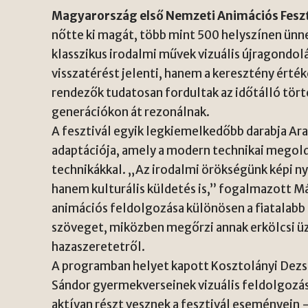
Magyarország első Nemzeti Animációs Feszt
nőtte ki magát, több mint 500 helyszínen ün
klasszikus irodalmi művek vizuális újragondo
visszatérést jelenti, hanem a keresztény érték
rendezők tudatosan fordultak az időtálló tört
generációkon át rezonálnak.
A fesztivál egyik legkiemelkedőbb darabja Ar
adaptációja, amely a modern technikai megol
technikákkal. „Az irodalmi örökségünk képi ny
hanem kulturális küldetés is,” fogalmazott
Má
animációs feldolgozása különösen a fiatalabb 
szöveget, miközben megőrzi annak erkölcsi üz
hazaszeretetről.
A programban helyet kapott
Kosztolányi Dez
Sándor
gyermekverseinek vizuális feldolgozása 
aktívan részt vesznek a fesztivál eseményein