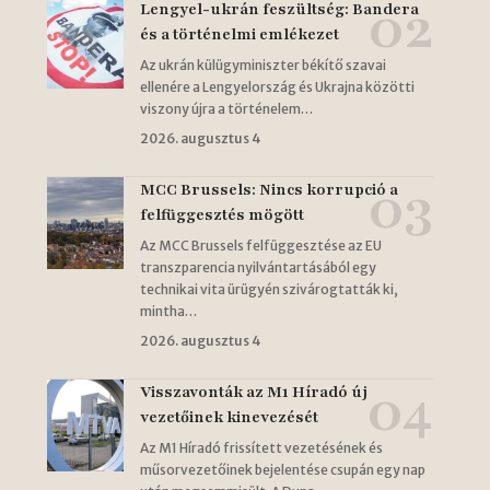
Lengyel-ukrán feszültség: Bandera
és a történelmi emlékezet
Az ukrán külügyminiszter békítő szavai
ellenére a Lengyelország és Ukrajna közötti
viszony újra a történelem…
2026. augusztus 4
MCC Brussels: Nincs korrupció a
felfüggesztés mögött
Az MCC Brussels felfüggesztése az EU
transzparencia nyilvántartásából egy
technikai vita ürügyén szivárogtatták ki,
mintha…
2026. augusztus 4
Visszavonták az M1 Híradó új
vezetőinek kinevezését
Az M1 Híradó frissített vezetésének és
műsorvezetőinek bejelentése csupán egy nap