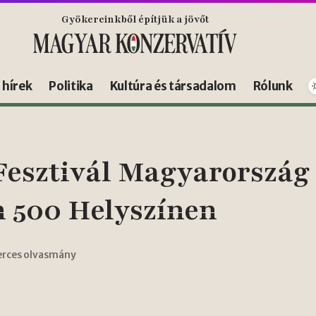
Gyökereinkből építjük a jövőt
s hírek
Politika
Kultúra és társadalom
Rólunk
esztivál Magyarország 
500 Helyszínen
erces olvasmány