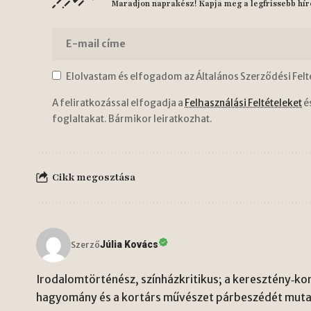
Maradjon naprakész! Kapja meg a legfrissebb hír
Elolvastam és elfogadom az Általános Szerződési Felt
A feliratkozással elfogadja a
Felhasználási Feltételeket
é
foglaltakat. Bármikor leiratkozhat.
Cikk megosztása
Júlia Kovács
Szerző
Irodalomtörténész, színházkritikus; a keresztény‑kon
hagyomány és a kortárs művészet párbeszédét mutat