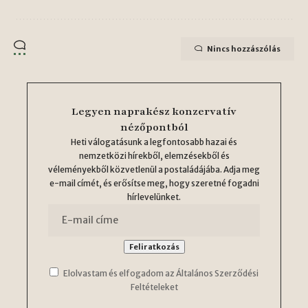
Nincs hozzászólás
Legyen naprakész konzervatív
nézőpontból
Heti válogatásunk a legfontosabb hazai és
nemzetközi hírekből, elemzésekből és
véleményekből közvetlenül a postaládájába. Adja meg
e-mail címét, és erősítse meg, hogy szeretné fogadni
hírlevelünket.
Elolvastam és elfogadom az Általános Szerződési
Feltételeket