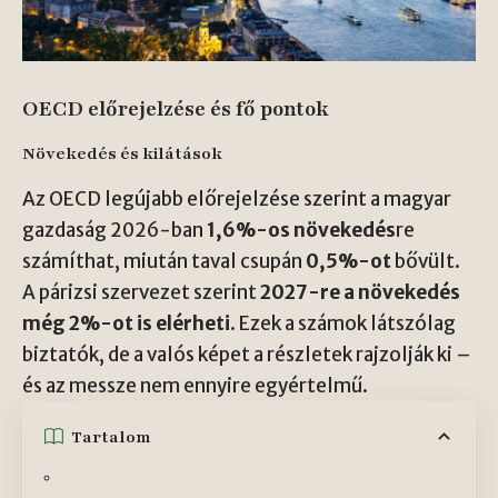
OECD előrejelzése és fő pontok
Növekedés és kilátások
Az OECD legújabb előrejelzése szerint a magyar
gazdaság 2026-ban
1,6%-os növekedés
re
számíthat, miután taval csupán
0,5%-ot
bővült.
A párizsi szervezet szerint
2027-re a növekedés
még 2%-ot is elérheti
. Ezek a számok látszólag
biztatók, de a valós képet a részletek rajzolják ki –
és az messze nem ennyire egyértelmű.
Tartalom