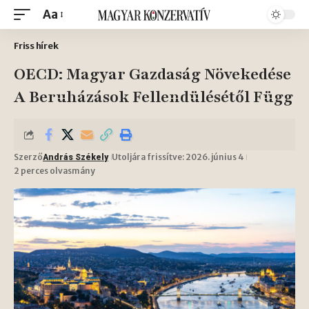
Aa
Friss hírek
OECD: Magyar Gazdaság Növekedése
A Beruházások Fellendülésétől Függ
Szerző
Utoljára frissítve: 2026. június 4
András Székely
2 perces olvasmány