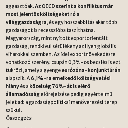
aggasztóak.
Az OECD szerint a konfliktus már
most jelentős költségeket ró a
világgazdaságra
, és egy hosszabbítás akár több
gazdaságot is recesszióba taszíthatna.
Magyarország, mint nyitott exportorientált
gazdaság, rendkívül sérülékeny az ilyen globális
viharokkal szemben. Az idei exportnövekedésre
vonatkozó szerény, csupán 0,3%-os becslés is ezt
tükrözi, amely a gyenge
eurózóna-konjunktúrán
alapszik. A
6,1%-ra emelkedő költségvetési
hiány
és a
közelség 76%-át is elérő
államadósság
előrejelzése pedig egyértelmű
jelet ad: a gazdaságpolitikai manőverezési terep
szűkül.
Összegzés