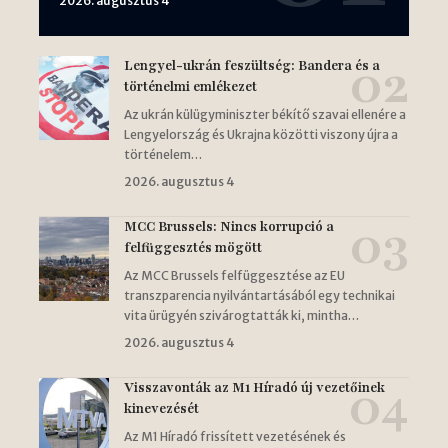
2026. augusztus 4
Lengyel-ukrán feszültség: Bandera és a
történelmi emlékezet
Az ukrán külügyminiszter békítő szavai ellenére a
Lengyelország és Ukrajna közötti viszony újra a
történelem…
2026. augusztus 4
MCC Brussels: Nincs korrupció a
felfüggesztés mögött
Az MCC Brussels felfüggesztése az EU
transzparencia nyilvántartásából egy technikai
vita ürügyén szivárogtatták ki, mintha…
2026. augusztus 4
Visszavonták az M1 Híradó új vezetőinek
kinevezését
Az M1 Híradó frissített vezetésének és