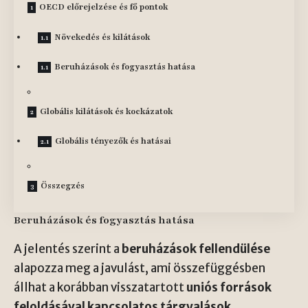
OECD előrejelzése és fő pontok
Növekedés és kilátások
Beruházások és fogyasztás hatása
Globális kilátások és kockázatok
Globális tényezők és hatásai
Összegzés
Beruházások és fogyasztás hatása
A jelentés szerint a
beruházások fellendülése
alapozza meg a javulást, ami összefüggésben
állhat a korábban visszatartott
uniós források
feloldásával kapcsolatos tárgyalások