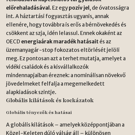
előrehaladásával
. Ez egy
pozív jel
, de óvatosságra
int. A háztartási fogyasztás ugyanis, annak
ellenére, hogy továbbra is erős a bérnövekedés és
csökkent az szja, idén lelassul. Ennek okaként az
OECD
energiaárak maradék hatásait
és az
üzemanyagár-stop fokozatos eltörlését jelöli
meg. Ez pontosan azt a terhet mutatja, amelyet a
vidéki családok és a kisvállalkozók
mindennapjaiban éreznek: a nominálisan növekvő
jövedelmeket felfalja a megemelkedett
alapkiadások szintje.
Globális kilátások és kockázatok
Globális tényezők és hatásai
A globális kilátások – amelyek középpontjában a
Közel-Keleten dúló válság áll – különösen