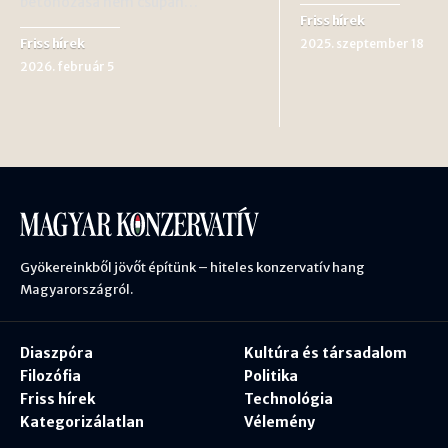
betonozása nem csupán…
Friss hírek
Friss hírek
2025. szeptember 18
2026. február 5
Gyökereinkből jövőt építünk – hiteles konzervatív hang
Magyarországról.
Diaszpóra
Kultúra és társadalom
Filozófia
Politika
Friss hírek
Technológia
Kategorizálatlan
Vélemény