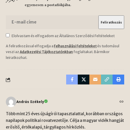
egyenesen a postafiókjába.
Elolvastam és elfogadom az Általános Szerződési Feltételeket
A feliratkozással elfogadja a
Felhasználási Feltételeket
és tudomásul
veszi az
Adatkezelési Tájékoztatónkban
foglaltakat. Bármikor
leiratkozhat.
András Székely
Több mint 25 éves újságírói tapasztalattal, korábban országos
napilapok politikai rovatvezetője. Célja a magyar vidék hangját
erősítő, értékalapú, tárgyilagos hírközlés.