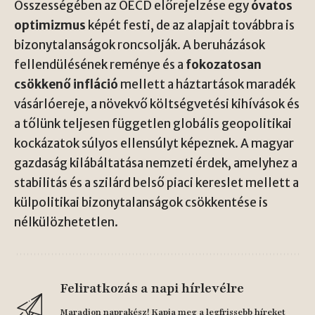
Összességében az OECD előrejelzése egy
óvatos
optimizmus
képét festi, de az alapjait továbbra is
bizonytalanságok roncsolják. A beruházások
fellendülésének reménye és a
fokozatosan
csökkenő infláció
mellett a háztartások maradék
vásárlóereje, a növekvő költségvetési kihívások és
a tőlünk teljesen független globális geopolitikai
kockázatok súlyos ellensúlyt képeznek. A magyar
gazdaság kilábáltatása nemzeti érdek, amelyhez a
stabilitás és a szilárd belső piaci kereslet mellett a
külpolitikai bizonytalanságok csökkentése is
nélkülözhetetlen.
Feliratkozás a napi hírlevélre
Maradjon naprakész! Kapja meg a legfrissebb híreket