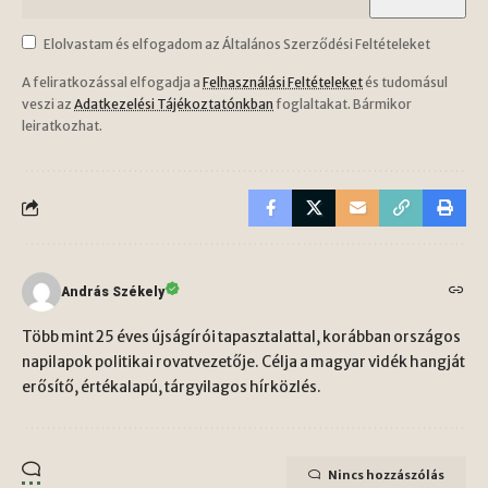
Elolvastam és elfogadom az Általános Szerződési Feltételeket
A feliratkozással elfogadja a
Felhasználási Feltételeket
és tudomásul
veszi az
Adatkezelési Tájékoztatónkban
foglaltakat. Bármikor
leiratkozhat.
András Székely
Több mint 25 éves újságírói tapasztalattal, korábban országos
napilapok politikai rovatvezetője. Célja a magyar vidék hangját
erősítő, értékalapú, tárgyilagos hírközlés.
Nincs hozzászólás