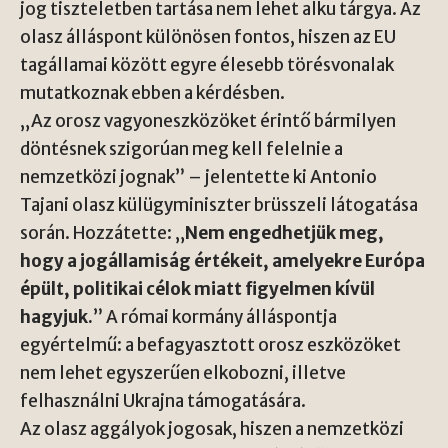
jog tiszteletben tartása nem lehet alku tárgya. Az
olasz álláspont különösen fontos, hiszen az EU
tagállamai között egyre élesebb törésvonalak
mutatkoznak ebben a kérdésben.
„Az orosz vagyoneszközöket érintő bármilyen
döntésnek szigorúan meg kell felelnie a
nemzetközi jognak” – jelentette ki Antonio
Tajani olasz külügyminiszter brüsszeli látogatása
során. Hozzátette: „
Nem engedhetjük meg,
hogy a jogállamiság értékeit, amelyekre Európa
épült, politikai célok miatt figyelmen kívül
hagyjuk.
” A római kormány álláspontja
egyértelmű: a befagyasztott orosz eszközöket
nem lehet egyszerűen elkobozni, illetve
felhasználni Ukrajna támogatására.
Az olasz aggályok jogosak, hiszen a nemzetközi