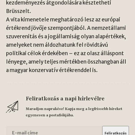
kezdeményezés átgondolására késztetheti
Brüsszelt.
A vita kimenetele meghatározó lesz az európai
értékrend jövője szempontjából. A nemzetállami
szuverenitás és a jogállamiság olyan alapértékek,
amelyeket nem áldozhatunk fel rövidtávú
politikai célok érdekében – ez az olasz álláspont
lényege, amely teljes mértékben összhangban áll
a magyar konzervatív értékrenddel is.
Feliratkozás a napi hírlevélre
Maradjon naprakész! Kapja meg a legfrissebb híreket
egyenesen a postafiókjába.