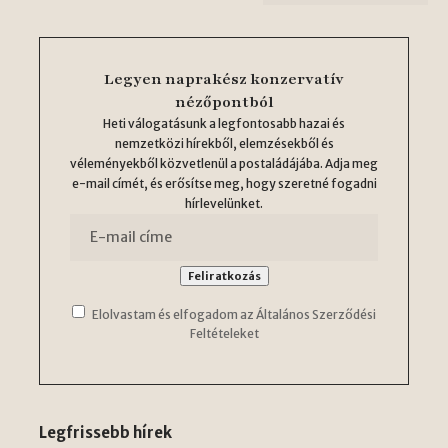
Legyen naprakész konzervatív
nézőpontból
Heti válogatásunk a legfontosabb hazai és
nemzetközi hírekből, elemzésekből és
véleményekből közvetlenül a postaládájába. Adja meg
e-mail címét, és erősítse meg, hogy szeretné fogadni
hírlevelünket.
Elolvastam és elfogadom az Általános Szerződési
Feltételeket
Legfrissebb hírek