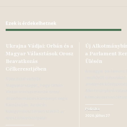
Ezek is érdekelhetnek
Ukrajna Vádjai: Orbán és a
Új Alkotmánybír
Magyar Választások Orosz
a Parlament Ren
Beavatkozás
Ülésén
Célkeresztjében
A magyar parlament 
rendkívüli ülésszakot
Kijev azzal vádolja
amelynek középpontj
Magyarországot, hogy Orbán
Alkotmánybíró választ
Viktor miniszterelnök orosz
kilencéves mandátum
dezinformációs kampányt segít
Kárpátalján. Az ukrán
Politika
Külügyminisztérium szerint az
2026. július 27
orosz titkosszolgálat…