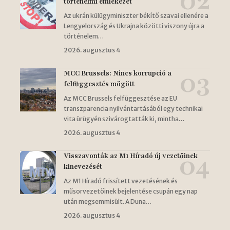
történelmi emlékezet
Az ukrán külügyminiszter békítő szavai ellenére a
Lengyelország és Ukrajna közötti viszony újra a
történelem…
2026. augusztus 4
MCC Brussels: Nincs korrupció a
felfüggesztés mögött
Az MCC Brussels felfüggesztése az EU
transzparencia nyilvántartásából egy technikai
vita ürügyén szivárogtatták ki, mintha…
2026. augusztus 4
Visszavonták az M1 Híradó új vezetőinek
kinevezését
Az M1 Híradó frissített vezetésének és
műsorvezetőinek bejelentése csupán egy nap
után megsemmisült. A Duna…
2026. augusztus 4