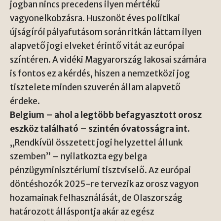
jogban nincs precedens ilyen mértékű
vagyonelkobzásra. Huszonöt éves politikai
újságírói pályafutásom során ritkán láttam ilyen
alapvető jogi elveket érintő vitát az európai
színtéren. A vidéki Magyarország lakosai számára
is fontos ez a kérdés, hiszen a nemzetközi jog
tisztelete minden szuverén állam alapvető
érdeke.
Belgium – ahol a legtöbb befagyasztott orosz
eszköz található – szintén óvatosságra int.
„Rendkívül összetett jogi helyzettel állunk
szemben” – nyilatkozta egy belga
pénzügyminisztériumi tisztviselő. Az európai
döntéshozók 2025-re tervezik az orosz vagyon
hozamainak felhasználását, de Olaszország
határozott álláspontja akár az egész