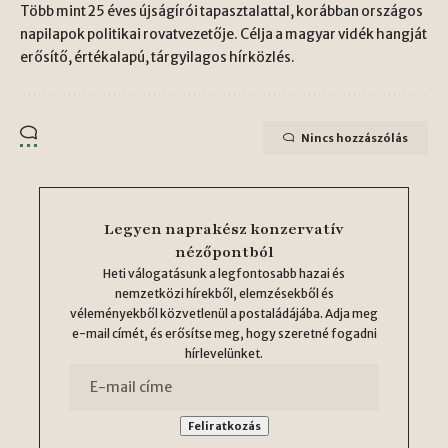
Több mint 25 éves újságírói tapasztalattal, korábban országos
napilapok politikai rovatvezetője. Célja a magyar vidék hangját
erősítő, értékalapú, tárgyilagos hírközlés.
Nincs hozzászólás
Legyen naprakész konzervatív
nézőpontból
Heti válogatásunk a legfontosabb hazai és
nemzetközi hírekből, elemzésekből és
véleményekből közvetlenül a postaládájába. Adja meg
e-mail címét, és erősítse meg, hogy szeretné fogadni
hírlevelünket.