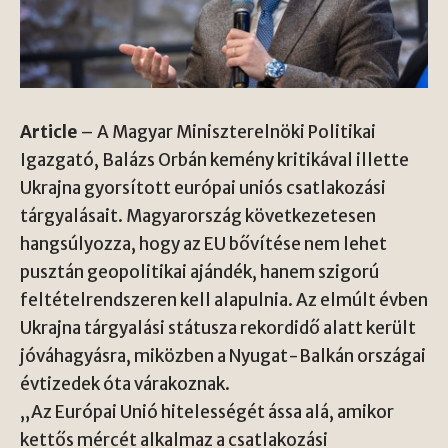
Article
– A Magyar Miniszterelnöki Politikai
Igazgató, Balázs Orbán kemény kritikával illette
Ukrajna gyorsított európai uniós csatlakozási
tárgyalásait. Magyarország következetesen
hangsúlyozza, hogy az EU bővítése nem lehet
pusztán geopolitikai ajándék, hanem szigorú
feltételrendszeren kell alapulnia. Az elmúlt évben
Ukrajna tárgyalási státusza rekordidő alatt került
jóváhagyásra, miközben a Nyugat-Balkán országai
évtizedek óta várakoznak.
„Az Európai Unió hitelességét ássa alá, amikor
kettős mércét alkalmaz a csatlakozási