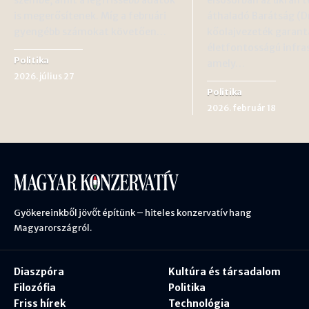
is megerősítenek. Míg a februári
áthaladó Barátság (D
gyengébb számokat követően…
kőolajvezeték garantá
életfontosságú infra
Politika
amely…
2026. július 27
Politika
2026. február 18
Gyökereinkből jövőt építünk – hiteles konzervatív hang
Magyarországról.
Diaszpóra
Kultúra és társadalom
Filozófia
Politika
Friss hírek
Technológia