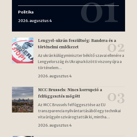
Politika
2026. augusztus 4
Lengyel-ukrán feszültség: Bandera és a
történelmi emlékezet
Az ukrán külügyminiszter békítő szavai ellenére a
Lengyelország és Ukrajna közötti viszony újra a
történelem…
2026. augusztus 4
MCC Brussels: Nincs korrupció a
felfüggesztés mögött
Az MCC Brussels felfüggesztése az EU
transzparencia nyilvántartásából egy technikai
vita ürügyén szivárogtatták ki, mintha…
2026. augusztus 4