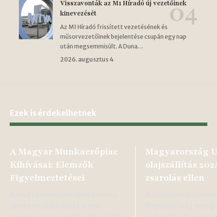
Visszavonták az M1 Híradó új vezetőinek
kinevezését
Az M1 Híradó frissített vezetésének és
műsorvezetőinek bejelentése csupán egy nap
után megsemmisült. A Duna…
2026. augusztus 4
Ezek is érdekelhetnek
A Magyar Munkaerőpiac
Magyarország U
Kihívásai: Elemzők
olajszállítás 20
Figyelmeztetései
zsarolás ellen
A magyar munkaerőpiac komoly,
A Szovjetunió szétes
szerkezeti kihívásokkal néz
Magyarország energi
szembe, amit a legfrissebb adatok
elsősorban az ukrán t