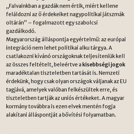
„Falvainkban a gazdák nem értik, miért kellene
feláldozni az ő érdekeiket nagypolitikai játszmák
oltárán” – fogalmazott egy szabolcsi
gazdálkodó.
Magyarország álláspontja egyértelmű: az európai
integráció nem lehet politikai alku tárgya. A
csatlakozni kívánó országoknak teljesíteniük kell
az összes feltételt, beleértve a
kisebbségi jogok
maradéktalan tiszteletben tartását is. Nemzeti
érdekünk, hogy csak olyan országok váljanak az EU
tagjává, amelyek valóban felkészültek erre, és
tiszteletben tartják az uniós értékeket. A magyar
kormány továbbra is ezen elvek mentén fogja
alakítani álláspontját a bővítési folyamatban.