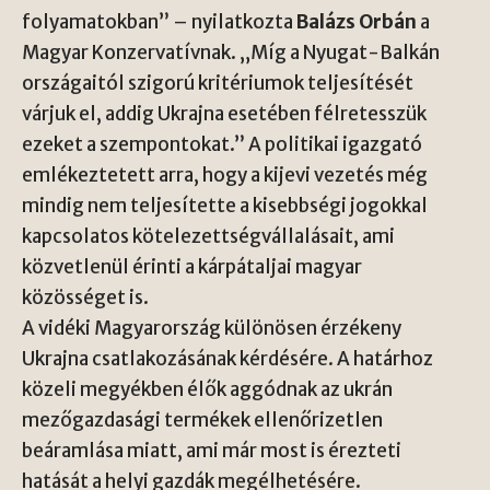
folyamatokban” – nyilatkozta
Balázs Orbán
a
Magyar Konzervatívnak
. „Míg a Nyugat-Balkán
országaitól szigorú kritériumok teljesítését
várjuk el, addig Ukrajna esetében félretesszük
ezeket a szempontokat.” A politikai igazgató
emlékeztetett arra, hogy a kijevi vezetés még
mindig nem teljesítette a kisebbségi jogokkal
kapcsolatos kötelezettségvállalásait, ami
közvetlenül érinti a kárpátaljai magyar
közösséget is.
A vidéki Magyarország különösen érzékeny
Ukrajna csatlakozásának kérdésére. A határhoz
közeli megyékben élők aggódnak az ukrán
mezőgazdasági termékek ellenőrizetlen
beáramlása miatt, ami már most is érezteti
hatását a helyi gazdák megélhetésére.