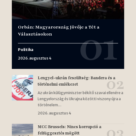
Orbán: Magyarország Jövője a Tét a
Választásokon
Politika
2026. augusztus 4
Lengyel-ukrán feszültség: Bandera és a
történelmi emlékezet
Az ukrán külügyminiszter békítő szavai ellenére a
Lengyelország és Ukrajna közötti viszony újra a
történelem…
2026. augusztus 4
MCC Brussels: Nincs korrupció a
felfüggesztés mögött