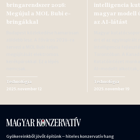
bringarendszer 2026:
intelligencia ku
Megújul a MOL Bubi e-
magyar modell ú
bringákkal
az AI-látást
Budapest közlekedése hamarosan
Magyar kutatócsopor
zöldebb lesz. A főváros 2026-ra
ért el az agyinspirál
tervezi a MOL Bubi teljes
intelligencia fejleszt
megújítását elektromos
Torontóban. A Kanad
kerékpárokkal. Ez a lépés
Kutatóintézet munkat
nemcsak…
AI-modellt alkottak,
Technológia
Technológia
2025. november 12
2025. november 19
Gyökereinkből jövőt építünk – hiteles konzervatív hang