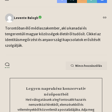
Levente Balogh
Torontóban élő médiaszakember, aki a kanadai és
tengerentúli magyar közösségek életéről tudósít. Cikkei az
identitásmegőrzést és anyaországi kapcsolatok erősítését
szolgálják.
Nincs hozzászólás
Legyen naprakész konzervatív
nézőpontból
Heti válogatásunk a legfontosabb hazai és
nemzetközi hírekből, elemzésekből és
véleményekből közvetlenül a postaládájába. Adja meg