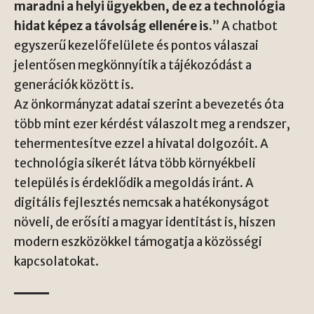
maradni a helyi ügyekben, de ez a technológia
hidat képez a távolság ellenére is.
” A chatbot
egyszerű kezelőfelülete és pontos válaszai
jelentősen megkönnyítik a tájékozódást a
generációk között is.
Az önkormányzat adatai szerint a bevezetés óta
több mint ezer kérdést válaszolt meg a rendszer,
tehermentesítve ezzel a hivatal dolgozóit. A
technológia sikerét látva több környékbeli
település is érdeklődik a megoldás iránt. A
digitális fejlesztés nemcsak a hatékonyságot
növeli, de erősíti a magyar identitást is, hiszen
modern eszközökkel támogatja a közösségi
kapcsolatokat.