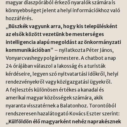
magyar diaszpórából érkező nyaralók számára is
könnyebbséget jelent a helyi információkhoz való
hozzáférés.
„
Büszkék vagyunk arra, hogy kis településként
az elsők között vezetünk be mesterséges
intelligencia alapú megoldást az önkormányzati
kommunikációban
” – nyilatkozta Péter János,
Vonyarcvashegy polgármestere. A chatbot a nap
24 órájában válaszol a lakosság és a turisták
kérdéseire, legyen szó nyitvatartási időkről, helyi
rendezvényekről vagy közigazgatási ügyekről.
A fejlesztés különösen értékes a
kanadai
és
amerikai
magyar közösségek számára, akik
nyaranta visszatérnek a Balatonhoz. Torontóból
rendszeresen hazalátogató Kovács Eszter szerint:
„
Külföldön élő magyarként nehéz naprakésznek