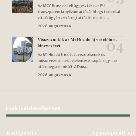
Az MCC Brussels felfüggesztése az EU
transzparencia nyilvántartásából egy technikai
vita ürügyén szivárogtatták ki, mintha…
2026. augusztus 4
Visszavonták az M1 Híradó új vezetőinek
kinevezését
Az M1 Híradó frissített vezetésének és
műsorvezetőinek bejelentése csupán egy nap
után megsemmisült. A Duna…
2026. augusztus 4
Ezek is érdekelhetnek
Budapesti e-
Agyinspirált me