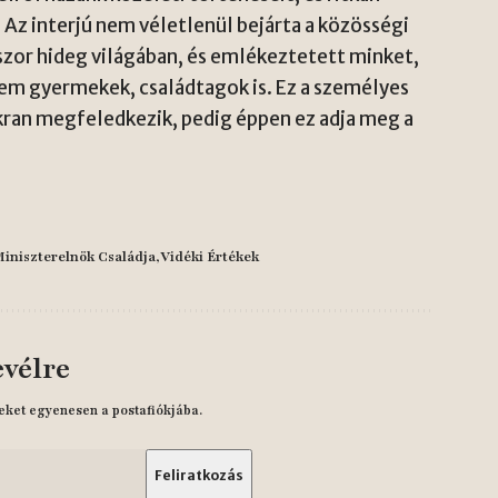
 Az interjú nem véletlenül bejárta a közösségi
zor hideg világában, és emlékeztetett minket,
em gyermekek, családtagok is. Ez a személyes
kran megfeledkezik, pedig éppen ez adja meg a
iniszterelnök Családja
Vidéki Értékek
evélre
eket egyenesen a postafiókjába.