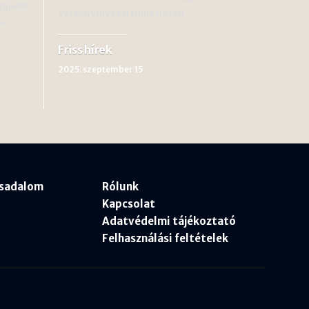
gújabb
Versenyhivatal múlt héten…
sa
Friss hírek
2025. szeptember 15
rsadalom
Rólunk
Kapcsolat
Adatvédelmi tájékoztató
Felhasználási feltételek