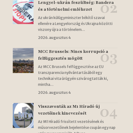
Lengyel-ukrán feszültség: Bandera
és a történelmi emlékezet
Az ukrán külügyminiszter békítő szavai
ellenére a Lengyelország és Ukrajna közötti
viszony újra a történelem…
2026. augusztus 4
MCC Brussels: Nincs korrupció a
felfüggesztés mögött
Az MCC Brussels felfüggesztése az EU
transzparencia nyilvántartásából egy
technikai vita ürügyén szivárogtatták ki,
mintha…
2026. augusztus 4
Visszavonták az M1 Híradó új
vezetőinek kinevezését
Az M1 Híradó frissített vezetésének és
műsorvezetőinek bejelentése csupán egy nap