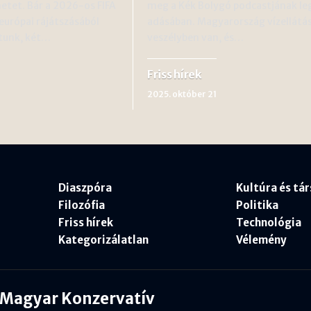
etet. Bár a 2026-os FIFA
meg a Kék Bolygó podcastjának le
európai rájátszásából
adásában. Magyarország vízellátá
tunk, két…
veszélyben van, és…
Friss hírek
2025. október 21
Diaszpóra
Kultúra és tá
Filozófia
Politika
Friss hírek
Technológia
Kategorizálatlan
Vélemény
Magyar Konzervatív