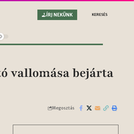
ÍRJ NEKÜNK
KERESÉS
ó vallomása bejárta
Megosztás