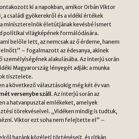
ontakozott ki a napokban, amikor Orbán Viktor
, a családi gyökerekről és a vidéki értékek
 a miniszterelnök életútjának kevésbé ismert
d politikai világképének formálódására.
 ami belőle lett, az nemcsak az ő érdeme, hanem
l felnőtt” – fogalmazott az édesanya, akinek
ő személyiségének
alakulásába. Az interjú során
idéki Magyarország lényegét adják: a munka
k tisztelete.
n a következő választásokig még két év van
smét versenybe száll
. Az interjú során az
sen a hatvanpusztai emlékeket, amelyek
ztési törekvéseivel
. „Vidéken mindig is tudtuk,
zni. Viktor ezt soha nem felejtette el” –
lről hazánk közéleti történéseit, és ritkán