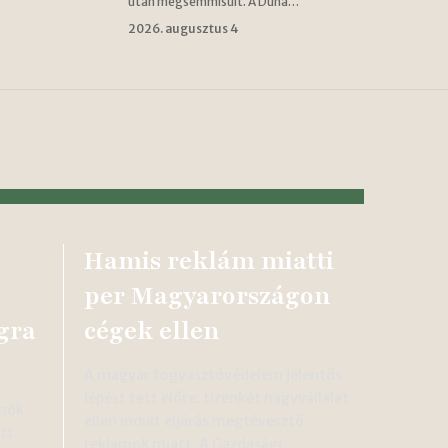
után megsemmisült. A Duna…
2026. augusztus 4
Hamis reklám miatti
:
per Magyarországon
gra
cégek ellen
A magyar fogyasztóvédelem jelentős
lépést tett előre: tizenkét nagyvállalat
lnök
ellen indult eljárás megtévesztő
tt
reklámok miatt. A Gazdasági