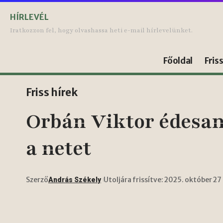
HÍRLEVÉL
Iratkozzon fel, hogy olvashassa heti e-mail hírlevelünket.
Főoldal
Fris
Friss hírek
Orbán Viktor édesan
a netet
Szerző
Utoljára frissítve: 2025. október 27
András Székely