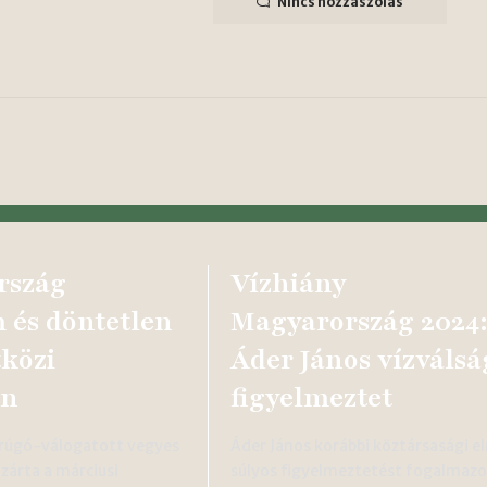
Nincs hozzászólás
rszág
Vízhiány
 és döntetlen
Magyarország 2024
közi
Áder János vízválsá
en
figyelmeztet
rúgó-válogatott vegyes
Áder János korábbi köztársasági e
zárta a márciusi
súlyos figyelmeztetést fogalmazo