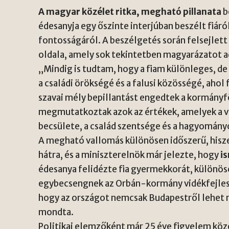
A magyar közélet ritka, megható pillanata
b
édesanyja egy őszinte interjúban beszélt fiáról
fontosságáról. A beszélgetés során felsejlett
oldala, amely sok tekintetben magyarázatot a
„Mindig is tudtam, hogy a fiam különleges, de
a családi örökségé és a falusi közösségé, aho
szavai mély bepillantást engedtek a
kormányf
megmutatkoztak azok az értékek, amelyek a v
becsülete, a család szentsége és a hagyományo
A megható vallomás különösen időszerű, hisze
hátra, és a miniszterelnök már jelezte, hogy
i
édesanya felidézte fia gyermekkorát, különö
egybecsengnek az
Orbán-kormány vidékfejles
hogy az országot nemcsak Budapestről lehet né
mondta.
Politikai elemzőként már 25 éve figyelem köze