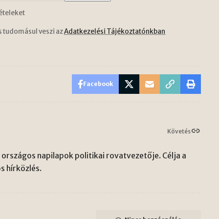
ételeket
s tudomásul veszi az
Adatkezelési Tájékoztatónkban
Facebook
Követés
országos napilapok politikai rovatvezetője. Célja a
s hírközlés.