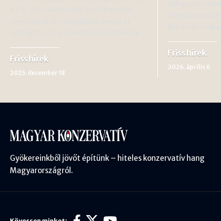
válogatott szün
43 új, csúcstechnológiával felszerelt
világbajnokság 
mentőautó áll szolgálatba szerte az
kimaradt csapa
országban. Ez a fejlesztés különösen a…
Friss hírek
Friss hírek
2026. április 6
2025. december 18
Gyökereinkből jövőt építünk – hiteles konzervatív hang
Magyarországról.
Kövessen minket: