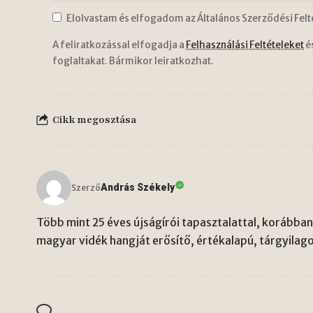
Elolvastam és elfogadom az Általános Szerződési Felt
A feliratkozással elfogadja a
Felhasználási Feltételeket
é
foglaltakat. Bármikor leiratkozhat.
Cikk megosztása
András Székely
Szerző
Több mint 25 éves újságírói tapasztalattal, korábban 
magyar vidék hangját erősítő, értékalapú, tárgyilago