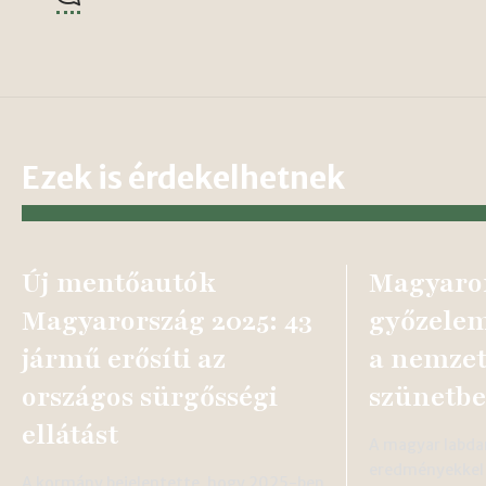
Ezek is érdekelhetnek
Új mentőautók
Magyaro
Magyarország 2025: 43
győzelem
jármű erősíti az
a nemzet
országos sürgősségi
szünetb
ellátást
A magyar labda
eredményekkel 
A kormány bejelentette, hogy 2025-ben