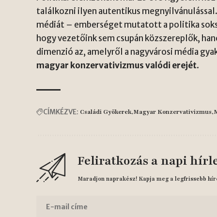
találkozni ilyen autentikus megnyilvánulással.
médiát – emberséget mutatott a politika soks
hogy vezetőink sem csupán közszereplők, han
dimenzió az, amelyről a nagyvárosi média gya
magyar konzervativizmus valódi erejét
.
CÍMKÉZVE:
Családi Gyökerek
Magyar Konzervativizmus
M
Feliratkozás a napi hírl
Maradjon naprakész! Kapja meg a legfrissebb hír