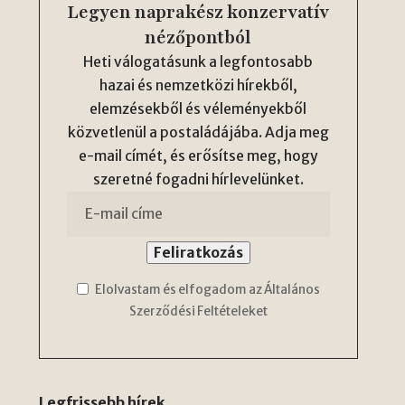
Legyen naprakész konzervatív
nézőpontból
Heti válogatásunk a legfontosabb
hazai és nemzetközi hírekből,
elemzésekből és véleményekből
közvetlenül a postaládájába. Adja meg
e-mail címét, és erősítse meg, hogy
szeretné fogadni hírlevelünket.
Elolvastam és elfogadom az Általános
Szerződési Feltételeket
Legfrissebb hírek