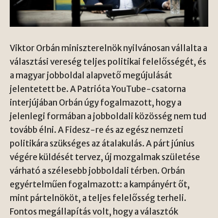
Viktor Orbán miniszterelnök nyilvánosan vállalta a
választási vereség teljes politikai felelősségét, és
a magyar jobboldal alapvető megújulását
jelentetett be. A Patrióta YouTube-csatorna
interjújában Orbán úgy fogalmazott, hogy a
jelenlegi formában a jobboldali közösség nem tud
tovább élni. A Fidesz-re és az egész nemzeti
politikára szükséges az átalakulás. A párt június
végére küldését tervez, új mozgalmak születése
várható a szélesebb jobboldali térben. Orbán
egyértelműen fogalmazott: a kampányért őt,
mint pártelnököt, a teljes felelősség terheli.
Fontos megállapítás volt, hogy a választók