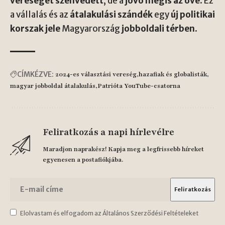
vereséget szenvedett
, de a
jövő mégis az övé
. Ez
a vállalás és az
átalakulási szándék
egy
új politikai
korszak jele
Magyarország
jobboldali térben
.
CÍMKÉZVE:
2024-es választási vereség
hazafiak és globalisták
magyar jobboldal átalakulás
Patrióta YouTube-csatorna
Feliratkozás a napi hírlevélre
Maradjon naprakész! Kapja meg a legfrissebb híreket
egyenesen a postafiókjába.
Elolvastam és elfogadom az Általános Szerződési Feltételeket