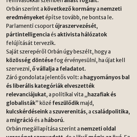
felhívásokkal szemben
állást foglalt
.
Orbán szerint a
következő kormány
a
nemzeti
eredményeket
építse tovább, ne bontsa le.
Parlamenti csoport
újraszervezését
,
pártintelligencia
és
aktivista hálózatok
felújítását tervezik.
Saját szerepéről Orbán úgy beszélt, hogy a
közösség döntése
fog érvényesülni, ha újat kell
szervezni,
ő vállalja a feladatot
.
Záró gondolata jelentős volt: a
hagyományos bal
és liberális kategóriák elveszették
relevanciájukat
, a politikai vita „
hazafiak és
globalisták
” közé
feszülődik
majd,
kulcskérdéseink
a
szuverenitás
, a
családpolitika
,
a
migráció
és a
háború
.
Orbán megállapítása szerint a
nemzeti oldal