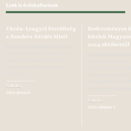
Ezek is érdekelhetnek
Ukrán-Lengyel Feszültség
Kedvezményes 
a Bandera Kérdés Miatt
hitelek Magyar
2024 októbertől
A döntés és a lengyel reakciója Az
ukrán elnök döntése, miszerint
A kormány bejelentet
egy katonai egység felveszi a
2024 októberétől új,
Felszabadító Hadsereg Hősei
kedvezményes kamat
kitüntető…
hitelprogramot indít 
középvállalkozások (
Politika
számára. Ez a kezde
2026. június 3
Politika
2025. október 7