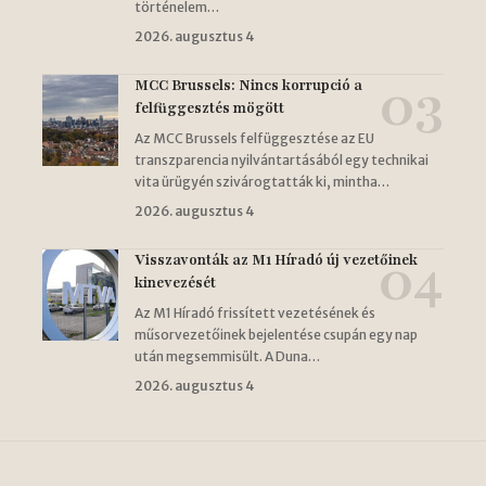
történelem…
2026. augusztus 4
MCC Brussels: Nincs korrupció a
felfüggesztés mögött
Az MCC Brussels felfüggesztése az EU
transzparencia nyilvántartásából egy technikai
vita ürügyén szivárogtatták ki, mintha…
2026. augusztus 4
Visszavonták az M1 Híradó új vezetőinek
kinevezését
Az M1 Híradó frissített vezetésének és
műsorvezetőinek bejelentése csupán egy nap
után megsemmisült. A Duna…
2026. augusztus 4