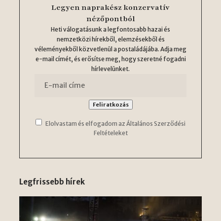
Legyen naprakész konzervatív
nézőpontból
Heti válogatásunk a legfontosabb hazai és
nemzetközi hírekből, elemzésekből és
véleményekből közvetlenül a postaládájába. Adja meg
e-mail címét, és erősítse meg, hogy szeretné fogadni
hírlevelünket.
Elolvastam és elfogadom az Általános Szerződési
Feltételeket
Legfrissebb hírek