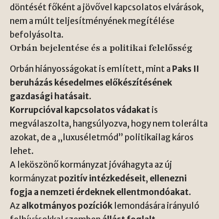
döntését főként a jövővel kapcsolatos elvárások,
nem a múlt teljesítményének megítélése
befolyásolta.
Orbán bejelentése és a politikai felelősség
Orbán hiányosságokat is említett, mint a
Paks II
beruházás késedelmes előkészítésének
gazdasági hatásait
.
Korrupcióval kapcsolatos vádakat
is
megválaszolta, hangsúlyozva, hogy nem tolerálta
azokat, de a „luxuséletmód” politikailag káros
lehet.
A leköszönő kormányzat jóváhagyta az új
kormányzat
pozitív intézkedéseit
,
ellenezni
fogja a nemzeti érdeknek ellentmondóakat
.
Az
alkotmányos pozíciók
lemondására irányuló