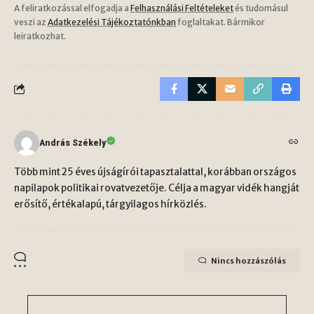
A feliratkozással elfogadja a
Felhasználási Feltételeket
és tudomásul
veszi az
Adatkezelési Tájékoztatónkban
foglaltakat. Bármikor
leiratkozhat.
András Székely
Több mint 25 éves újságírói tapasztalattal, korábban országos
napilapok politikai rovatvezetője. Célja a magyar vidék hangját
erősítő, értékalapú, tárgyilagos hírközlés.
Nincs hozzászólás