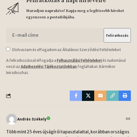
Feliratkozás a napi hírlevélre
Maradjon naprakész! Kapja meg a legfrissebb híreket
egyenesen a postafiókjába.
Elolvastam és elfogadom az Általános Szerződési Feltételeket
A feliratkozással elfogadja a
Felhasználási Feltételeket
és tudomásul
veszi az
Adatkezelési Tájékoztatónkban
foglaltakat. Bármikor
leiratkozhat.
András Székely
Több mint 25 éves újságírói tapasztalattal, korábban országos