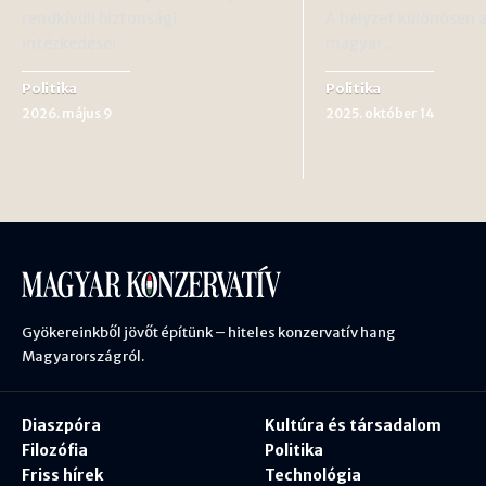
rendkívüli biztonsági
A helyzet különösen 
intézkedései…
magyar…
Politika
Politika
2026. május 9
2025. október 14
Gyökereinkből jövőt építünk – hiteles konzervatív hang
Magyarországról.
Diaszpóra
Kultúra és társadalom
Filozófia
Politika
Friss hírek
Technológia