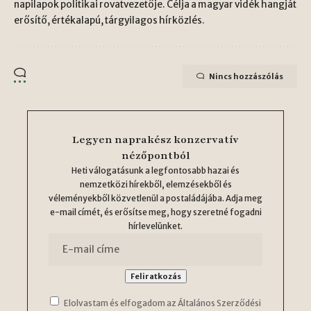
napilapok politikai rovatvezetője. Célja a magyar vidék hangját
erősítő, értékalapú, tárgyilagos hírközlés.
Nincs hozzászólás
Legyen naprakész konzervatív
nézőpontból
Heti válogatásunk a legfontosabb hazai és
nemzetközi hírekből, elemzésekből és
véleményekből közvetlenül a postaládájába. Adja meg
e-mail címét, és erősítse meg, hogy szeretné fogadni
hírlevelünket.
Elolvastam és elfogadom az Általános Szerződési