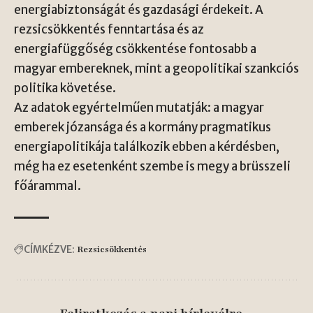
energiabiztonságát és gazdasági érdekeit. A
rezsicsökkentés fenntartása és az
energiafüggőség csökkentése fontosabb a
magyar embereknek, mint a geopolitikai szankciós
politika követése.
Az adatok egyértelműen mutatják: a magyar
emberek józansága és a kormány pragmatikus
energiapolitikája találkozik ebben a kérdésben,
még ha ez esetenként szembe is megy a brüsszeli
főárammal.
CÍMKÉZVE:
Rezsicsökkentés