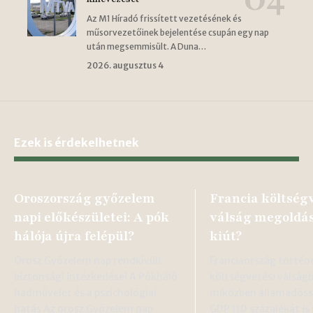
Az M1 Híradó frissített vezetésének és
műsorvezetőinek bejelentése csupán egy nap
után megsemmisült. A Duna…
2026. augusztus 4
Ezek is érdekelhetnek
Oroszország győzelem
Francia költség
napi előkészületei: A pók
válság megoldás
hálója újra felépül?
kiút?
Orosz Győzelem nap rendkívüli
Franciaország történ
biztonsági intézkedései A Pókháló
költségvetési válságb
hadművelet és a pszichológiai
miközben államadóss
hatás Az orosz Győzelem nap
GDP 110 százalékát is