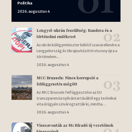
Politika
2026. augusztus 4
Lengyel-ukrán feszültség: Bandera és a
történelmi emlékezet
Az ukrán külügyminiszter békítő szavai ellenére a
Lengyelország és Ukrajna közötti viszony újra a
történelem…
2026. augusztus 4
MCC Brussels: Nincs korrupció a
felfüggesztés mögött
Az MCC Brussels felfüggesztése az EU
transzparencia nyilvántartásából egy technikai
vita ürügyén szivárogtatták ki, mintha…
2026. augusztus 4
Visszavonták az M1 Híradó új vezetőinek
kinevezését