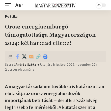
Aa
Politika
Orosz energiaembargó
támogatottsága Magyarországon
2024: kétharmad ellenzi
Szerző
Utoljára frissítve: 2025. november 27
András Székely
2 perces olvasmány
A magyar társadalom továbbra is határozottan
elutasítja az orosz energiahordozók
importjának betiltását
– derül ki a Századvég
legfrissebb felméréséből. A kutatás szerint a