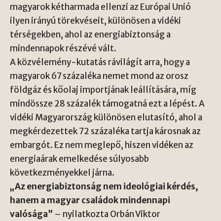
magyarok kétharmada ellenzi az Európai Unió
ilyen irányú törekvéseit, különösen a vidéki
térségekben, ahol az energiabiztonság a
mindennapok részévé vált.
A közvélemény-kutatás rávilágít arra, hogy a
magyarok 67 százaléka nemet mond az orosz
földgáz és kőolaj importjának leállítására, míg
mindössze 28 százalék támogatná ezt a lépést. A
vidéki Magyarország különösen elutasító, ahol a
megkérdezettek 72 százaléka tartja károsnak az
embargót. Ez nem meglepő, hiszen vidéken az
energiaárak emelkedése súlyosabb
következményekkel járna.
„Az energiabiztonság nem ideológiai kérdés,
hanem a magyar családok mindennapi
valósága”
– nyilatkozta Orbán Viktor