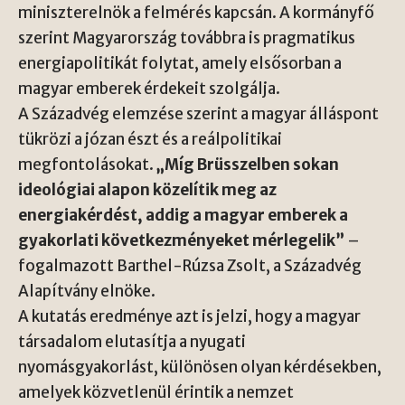
miniszterelnök a felmérés kapcsán. A kormányfő
szerint Magyarország továbbra is pragmatikus
energiapolitikát folytat, amely elsősorban a
magyar emberek érdekeit szolgálja.
A Századvég elemzése szerint a magyar álláspont
tükrözi a józan észt és a reálpolitikai
megfontolásokat.
„Míg Brüsszelben sokan
ideológiai alapon közelítik meg az
energiakérdést, addig a magyar emberek a
gyakorlati következményeket mérlegelik”
–
fogalmazott Barthel-Rúzsa Zsolt, a Századvég
Alapítvány elnöke.
A kutatás eredménye azt is jelzi, hogy a magyar
társadalom elutasítja a nyugati
nyomásgyakorlást, különösen olyan kérdésekben,
amelyek közvetlenül érintik a nemzet