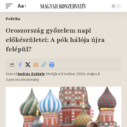
Aa
Politika
Oroszország győzelem napi
előkészületei: A pók hálója újra
felépül?
Szerző
Utoljára frissítve: 2026. május 8
András Székely
2 perces olvasmány