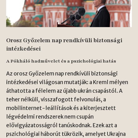
Orosz Győzelem nap rendkívüli biztonsági
intézkedései
A Pókháló hadművelet és a pszichológiai hatás
Az orosz Győzelem nap rendkívüli biztonsági
intézkedései világosan mutatják: a Kreml mélyen
áthatotta a félelem az újabb ukrán csapástól. A
teher nélküli, visszafogott felvonulás, a
mobilinternet-leállítások és a kiterjesztett
légvédelmi rendszerek nem csupán
elővigyázatosságról tanúskodnak. Ezek azt a
pszichológiai háborút tükrözik, amelyet Ukrajna