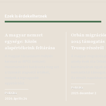
Ezek is érdekelhetnek
A magyar nemzet
Orbán migrációs
egysége: Közös
2025 támogatás
alapértékeink feltárása
Trump részéről
A magyar társadalom mélyén
A magyar migrációs po
keresve az MPEE nemzeti
amely évek óta Orbán
minimumként határozta meg azt
kormányának egyik ala
a tizenkét alapvető értéket,
nemzetközi támogatók
melyek a legnagyobb
Az elmúlt napokban
egyetértést…
Politika
Politika
2025. december 2
2026. április 24