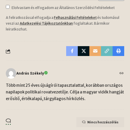
Elolvastam és elfogadom az Általános Szerződési Feltételeket
A feliratkozással elfogadja a
Felhasználási Feltételeket
és tudomásul
veszi az
Adatkezelési Tájékoztatónkban
foglaltakat. Bármikor
leiratkozhat.
András Székely
Több mint 25 éves újságírói tapasztalattal, korábban országos
napilapok politikai rovatvezetője. Célja a magyar vidék hangját
erősítő, értékalapú, tárgyilagos hírközlés.
Nincs hozzászólás