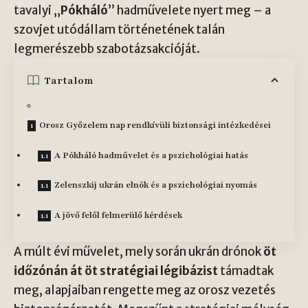
tavalyi „
Pókháló
” hadművelete nyert meg – a
szovjet utódállam történetének talán
legmerészebb szabotázsakcióját.
Tartalom
Orosz Győzelem nap rendkívüli biztonsági intézkedései
A Pókháló hadművelet és a pszichológiai hatás
Zelenszkij ukrán elnök és a pszichológiai nyomás
A jövő felől felmerülő kérdések
A múlt évi művelet, mely során ukrán drónok
öt
időzónán át öt stratégiai légibázist
támadtak
meg, alapjaiban rengette meg az orosz vezetés