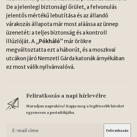
De a jelenlegi biztonsági őrület, a felvonulás
jelentős mértékű lebutítása és az állandó
várakozás állapota már most aláássa az ünnep
üzenetét: a teljes biztonság és a kontroll
illúzióját. A „
Pókháló
” már örökre
megváltoztatta ezt a háborút, és a moszkvai
utcákon járó Nemzeti Gárda katonák árnyékában
ez most válik nyilvánvalóvá.
Feliratkozás a napi hírlevélre
Maradjon naprakész! Kapja meg a legfrissebb híreket
egyenesen a postafiókjába.