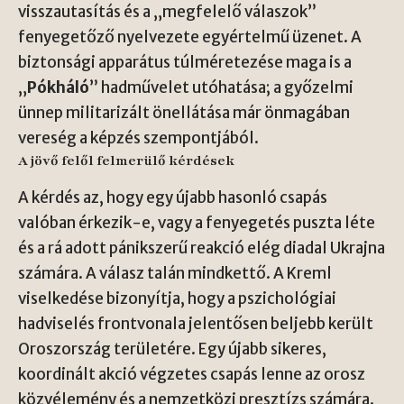
visszautasítás és a „megfelelő válaszok”
fenyegetőző nyelvezete egyértelmű üzenet. A
biztonsági apparátus túlméretezése maga is a
„
Pókháló
” hadművelet utóhatása; a győzelmi
ünnep militarizált önellátása már önmagában
vereség a képzés szempontjából.
A jövő felől felmerülő kérdések
A kérdés az, hogy egy újabb hasonló csapás
valóban érkezik-e, vagy a fenyegetés puszta léte
és a rá adott pánikszerű reakció elég diadal Ukrajna
számára. A válasz talán mindkettő. A Kreml
viselkedése bizonyítja, hogy a pszichológiai
hadviselés frontvonala jelentősen beljebb került
Oroszország területére. Egy újabb sikeres,
koordinált akció végzetes csapás lenne az orosz
közvélemény és a nemzetközi presztízs számára.