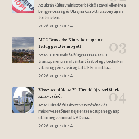
Az ukrán külügyminiszter békítő szavai ellenére a
Lengyelország és Ukrajna közötti viszony újra a
történelem…
2026. augusztus 4
MCC Brussels: Nincs korrupció a
felfüggesztés mögött
Az MCC Brussels felfüggesztése az EU
transzparencia nyilvántartásából egy technikai
vita ürügyén szivárogtatták ki, mintha…
2026. augusztus 4
Visszavonták az M1 Híradó új vezetőinek
kinevezését
Az M1 Híradó frissített vezetésének és
műsorvezetőinek bejelentése csupán egy nap
után megsemmisült. A Duna…
2026. augusztus 4