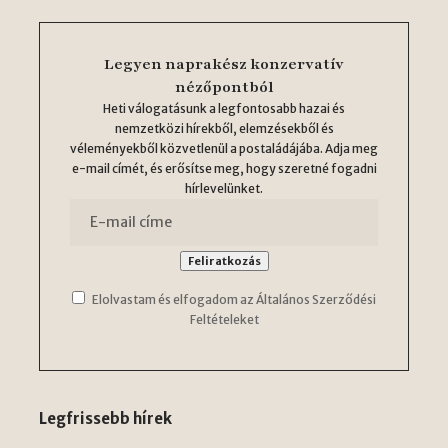
Legyen naprakész konzervatív
nézőpontból
Heti válogatásunk a legfontosabb hazai és
nemzetközi hírekből, elemzésekből és
véleményekből közvetlenül a postaládájába. Adja meg
e-mail címét, és erősítse meg, hogy szeretné fogadni
hírlevelünket.
Elolvastam és elfogadom az Általános Szerződési
Feltételeket
Legfrissebb hírek