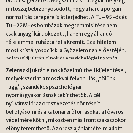
biztonságérzetét. Megszűnt a stratégiai mélység
mítosza; bebizonyosodott, hogy a harc a polgári
normalitás terepére is átterjedhet. A Tu–95-ös és
Tu–22M-es bombázók megsemmisítése nem
csak anyagi kárt okozott, hanem egy állandó
félelemmel ruházta fel a Kremlt. Ez a félelem
most kristályosodik ki a Győzelem nap előestéjén.
Zelenszkij ukrán elnök és a pszichológiai nyomás
Zelenszkij
ukrán elnök közelmúltbeli kijelentései,
melyek szerint a moszkvai felvonulás „tőlünk
függ”, szándékos pszichológiai
nyomásgyakorlásnak tekinthetők. A cél
nyilvánvaló: az orosz vezetés döntéseit
befolyásolni és a katonai erőforrásokat a főváros
védelmére kötni, miközben más frontszakaszokon
előny teremthető. Az orosz ajánlattételre adott