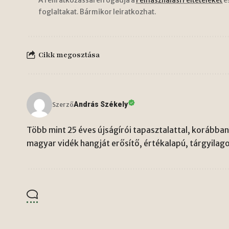
A feliratkozással elfogadja a
Felhasználási Feltételeket
é
foglaltakat. Bármikor leiratkozhat.
Cikk megosztása
András Székely
Szerző
Több mint 25 éves újságírói tapasztalattal, korábban 
magyar vidék hangját erősítő, értékalapú, tárgyilago