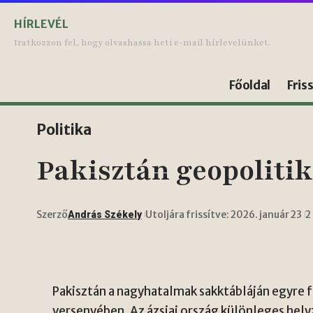
HÍRLEVÉL
Iratkozzon fel, hogy olvashassa heti e-mail hírlevelünket.
Főoldal
Fris
Politika
Pakisztán geopolitik
Szerző
Utoljára frissítve: 2026. január 23
2
András Székely
Pakisztán a nagyhatalmak sakktábláján egyre 
versenyében. Az ázsiai ország különleges hely