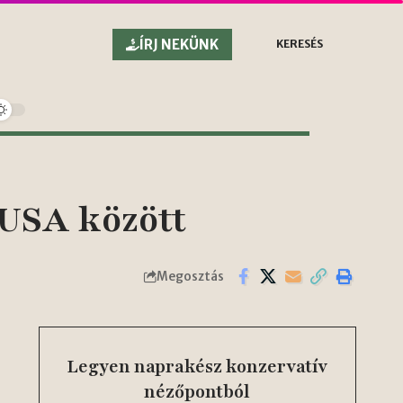
ÍRJ NEKÜNK
KERESÉS
 USA között
Megosztás
Legyen naprakész konzervatív
nézőpontból