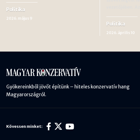
vezetőjében. Az
Politika
2026. május 9
Politika
2026. április 10
Gyökereinkből jövőt építünk – hiteles konzervatív hang
Magyarországról.
Kövessen minket: