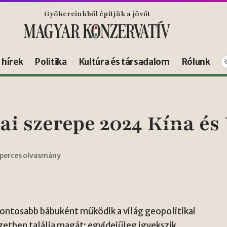
Gyökereinkből építjük a jövőt
s hírek
Politika
Kultúra és társadalom
Rólunk
ai szerepe 2024 Kína és
 perces olvasmány
fontosabb bábuként működik a világ geopolitikai
zetben találja magát: egyidejűleg igyekszik