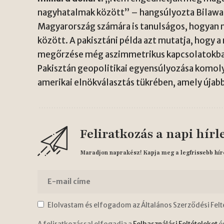
nagyhatalmak között” – hangsúlyozta Bilawal
Magyarország számára is tanulságos, hogyan 
között. A pakisztáni példa azt mutatja, hogy 
megőrzése még aszimmetrikus kapcsolatokban
Pakisztán geopolitikai egyensúlyozása komoly
amerikai elnökválasztás tükrében, amely újab
Feliratkozás a napi hírl
Maradjon naprakész! Kapja meg a legfrissebb hír
Elolvastam és elfogadom az Általános Szerződési Felt