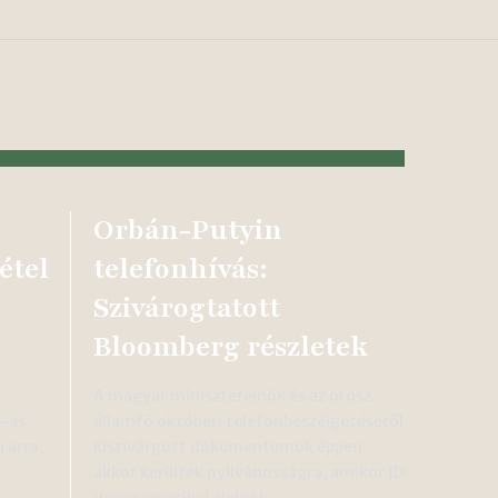
Orbán-Putyin
étel
telefonhívás:
Szivárogtatott
Bloomberg részletek
A magyar miniszterelnök és az orosz
3-as
államfő októberi telefonbeszélgetéséről
 arra,
kiszivárgott dokumentumok éppen
akkor kerültek nyilvánosságra, amikor JD
Vance amerikai alelnök…