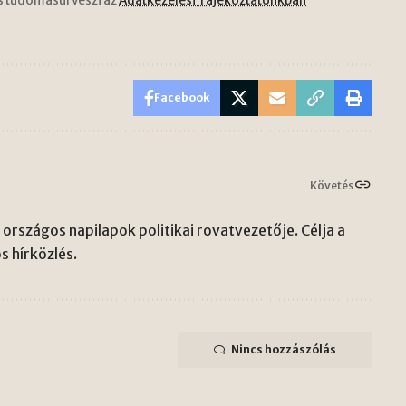
s tudomásul veszi az
Adatkezelési Tájékoztatónkban
Facebook
Követés
országos napilapok politikai rovatvezetője. Célja a
s hírközlés.
Nincs hozzászólás