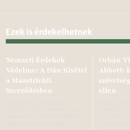
Ezek is érdekelhetnek
Nemzeti Érdekek
Orbán Vi
Védelme: A Dán Kivétel
Abbott: 
a Maastrichti
szövetsé
Szerződésben
ellen
A dánok 1993-as népszavazása
Abbott és Orbá
Kontextus és döntés A dánok 1993-as
konzervatív sz
népszavazása egy történelmi példa arra,
Ausztrália volt
hogyan lehet sikeresen védeni a…
miniszterelnök
szövetségest l