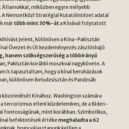
ült Államokkal, miközben egyre mélyebb
. A Nemzetközi Stratégiai Kutatóintézet adatai
ak már
több mint 30%-át
a Kínával folytatott
ihívást jelent, különösen a Kína-Pakisztán
kínai Övezet és Út kezdeményezés zászlóshajó
g, hanem szükségszerűség a többirányú
n, Pakisztán korábbi moszkvai nagykövete. A
m is tapasztaltam, hogy a kínai beruházások
ában, különösen Beludzsisztán és Pandzsáb
án közeledését Kínához. Washington számára
 a terrorizmus elleni küzdelemben, de a Biden-
iai fontosságúnak, mint korábban. Szimbolikus,
kínai befektetések értéke
meghaladta a 62
knak, hogy választanunk kelljen a