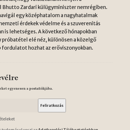
 Bhutto Zardari külügyminiszter nemrégiben.
navigál egy középhatalom a nagyhatalmak
a nemzeti érdekek védelme és a szuverenitás
 is lehetséges. A következő hónapokban
 próbatétel elé néz, különösen a közelgő
b fordulatot hozhat az erőviszonyokban.
evélre
eket egyenesen a postafiókjába.
ételeket