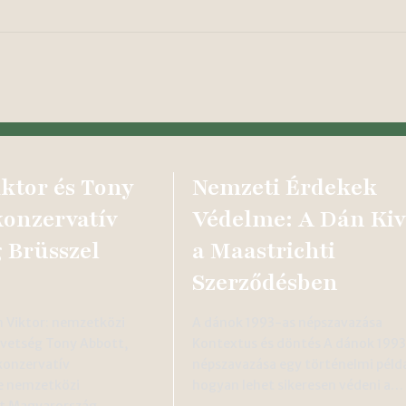
ktor és Tony
Nemzeti Érdekek
konzervatív
Védelme: A Dán Kiv
g Brüsszel
a Maastrichti
Szerződésben
n Viktor: nemzetközi
A dánok 1993-as népszavazása
övetség Tony Abbott,
Kontextus és döntés A dánok 199
 konzervatív
népszavazása egy történelmi példa
e nemzetközi
hogyan lehet sikeresen védeni a…
át Magyarország