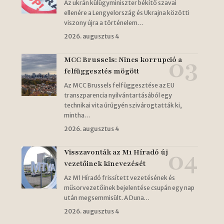
Az ukrán külügyminiszter békítő szavai
ellenére a Lengyelország és Ukrajna közötti
viszony újra a történelem…
2026. augusztus 4
MCC Brussels: Nincs korrupció a
felfüggesztés mögött
Az MCC Brussels felfüggesztése az EU
transzparencia nyilvántartásából egy
technikai vita ürügyén szivárogtatták ki,
mintha…
2026. augusztus 4
Visszavonták az M1 Híradó új
vezetőinek kinevezését
Az M1 Híradó frissített vezetésének és
műsorvezetőinek bejelentése csupán egy nap
után megsemmisült. A Duna…
2026. augusztus 4