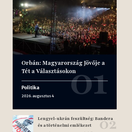
Orbán: Magyarország Jövője a
Tét a Választásokon
Politika
2026. augusztus 4
Lengyel-ukrán feszültség: Bandera
és a történelmi emlékezet