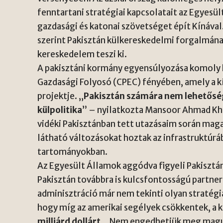
fenntartani stratégiai kapcsolatait az Egyes
gazdasági és katonai szövetséget épít Kínával
szerint Pakisztán külkereskedelmi forgalmán
kereskedelem teszi ki.
A pakisztáni kormány egyensúlyozása komoly k
Gazdasági Folyosó (CPEC) fényében, amely a 
projektje. „
Pakisztán számára nem lehetősé
külpolitika
” – nyilatkozta Mansoor Ahmad Kha
vidéki Pakisztánban tett utazásaim során maga
látható változásokat hoztak az infrastruktúr
tartományokban.
Az Egyesült Államok aggódva figyeli Pakiszt
Pakisztán továbbra is kulcsfontosságú partner
adminisztráció már nem tekinti olyan stratég
hogy míg az amerikai segélyek csökkentek, a 
milliárd dollárt
. „Nem engedhetjük meg magun