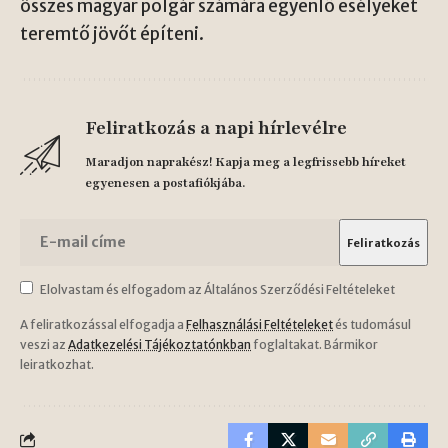
összes magyar polgár számára egyenlő esélyeket
teremtő jövőt építeni.
Feliratkozás a napi hírlevélre
Maradjon naprakész! Kapja meg a legfrissebb híreket
egyenesen a postafiókjába.
Elolvastam és elfogadom az Általános Szerződési Feltételeket
A feliratkozással elfogadja a
Felhasználási Feltételeket
és tudomásul
veszi az
Adatkezelési Tájékoztatónkban
foglaltakat. Bármikor
leiratkozhat.