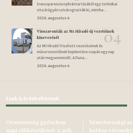
transzparencia nyilvántartásából egy technikai
vita ürügyén szivárogtatták ki, mintha…
2026. augusztus 4
Visszavonták az M1 Híradó új vezetőinek
kinevezését
Az M1 Híradó frissített vezetésének és
műsorvezetőinek bejelentése csupán egy nap
után megsemmisült. A Duna…
2026. augusztus 4
Ezek is érdekelhetnek
Oroszország győzelem
Németországi m
napi előkészületei: A pók
hatása városokr