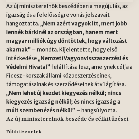
Az új miniszterelnök beszédében a megújulás, az
igazság és a felelősségre vonás jelszavait
hangoztatta.
„Nem azért vagyok itt, mert jobb
lennék bárkinél az országban, hanem mert
magyar milliók úgy döntöttek, hogy változást
akarnak”
– mondta. Kijelentette, hogy első
intézkedése
„Nemzeti Vagyonvisszaszerzési és
Védelmi Hivatal”
felállítása lesz, amelynek célja a
Fidesz-korszak állami közbeszerzéseinek,
támogatásainak és szerződéseinek átvilágítása.
„Nem lehet új kezdet kiegyezés nélkül; nincs
kiegyezés igazság nélkül; és nincs igazság a
múlt szembenézés nélkül”
– hangsúlyozta.
Az új miniszterelnök beszéde és célkitűzései
Főbb üzenetek