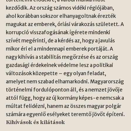
kezdődik. Az ország számos vidéki régiójában,
ahol korábban sokszor elhanyagoltnak érezték
magukat az emberek, óriási várakozás született. A
korrupció visszafogásának ígérete mindenki
szívét megérinti, de a kérdés az, hogy a javulás
mikor éri el a mindennapi emberek portáját. A
nagy kihívás a stabilitás megőrzése és az ország
gazdasági érdekeinek védelme lesz a politikai
változások közepette – egy olyan feladat,
amelyet nem szabad elhamarkodni. Magyarország
történelmi fordulóponton áll, és a nemzet jövője
attól függ, hogy az új kormány képes-e nemcsak a
múltat felidézni, hanem az összes magyar polgár
számára egyenlő esélyeket teremtő jövőt építeni.
Kihívások és kilátások