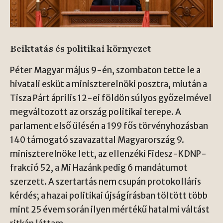
Beiktatás és politikai környezet
Péter Magyar május 9-én, szombaton tette le a
hivatali esküt a miniszterelnöki posztra, miután a
Tisza Párt április 12-ei földön súlyos győzelmével
megváltozott az ország politikai terepe. A
parlament első ülésén a 199 fős törvényhozásban
140 támogató szavazattal Magyarország 9.
miniszterelnöke lett, az ellenzéki Fidesz-KDNP-
frakció 52, a Mi Hazánk pedig 6 mandátumot
szerzett. A szertartás nem csupán protokolláris
kérdés; a hazai politikai újságírásban töltött több
mint 25 évem során ilyen mértékű hatalmi váltást