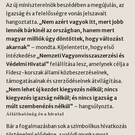
Az új miniszterelnök beszédében a megújulás, az
igazság és a felelősségre vonás jelszavait
hangoztatta.
„Nem azért vagyok itt, mert jobb
lennék bárkinél az országban, hanem mert
magyar milliók úgy döntöttek, hogy változást
akarnak”
– mondta. Kijelentette, hogy első
intézkedése
„Nemzeti Vagyonvisszaszerzési és
Védelmi Hivatal”
felállítása lesz, amelynek célja a
Fidesz-korszak állami közbeszerzéseinek,
támogatásainak és szerződéseinek átvilágítása.
„Nem lehet új kezdet kiegyezés nélkül; nincs
kiegyezés igazság nélkül; és nincs igazság a
múlt szembenézés nélkül”
– hangsúlyozta.
Átláthatóság és a hivatal
Bár a fogalmazásban sok a szimbolikus hivatkozás
történelmi elődekre, a valódi munka most