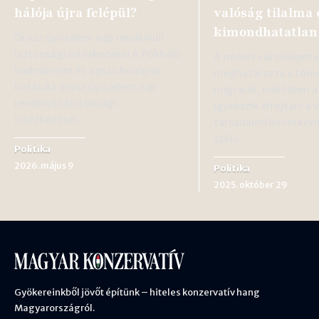
hálója újra felépül?
valóság tilalma 
kimondhatatlan
Orosz Győzelem nap rendkívüli
biztonsági intézkedései A Pókháló
A német városképet e
hadművelet és a pszichológiai
meghatározza a töm
hatás Az orosz Győzelem nap
migráció, miközben a p
rendkívüli biztonsági
igyekszik elfojtani a 
intézkedései…
társadalmi következ
szóló…
Politika
2026. május 9
Politika
2025. október 29
Gyökereinkből jövőt építünk – hiteles konzervatív hang
Magyarországról.