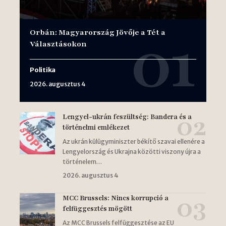
Orbán: Magyarország Jövője a Tét a
Választásokon
Politika
2026. augusztus 4
Lengyel-ukrán feszültség: Bandera és a
történelmi emlékezet
Az ukrán külügyminiszter békítő szavai ellenére a
Lengyelország és Ukrajna közötti viszony újra a
történelem…
2026. augusztus 4
MCC Brussels: Nincs korrupció a
felfüggesztés mögött
Az MCC Brussels felfüggesztése az EU