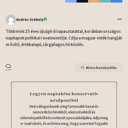
András Székely
Több mint 25 éves újságírói tapasztalattal, korábban országos
napilapok politikai rovatvezetője. Célja a magyar vidék hangját
erősítő, értékalapú, tárgyilagos hírközlés.
Nincs hozzászólás
Legyen naprakész konzervatív
nézőpontból
Heti válogatásunk a legfontosabb hazai és
nemzetközi hírekből, elemzésekből és
véleményekből közvetlenül a postaládájába. Adja meg
e-mail címét, és erősítse meg, hogy szeretné fogadni