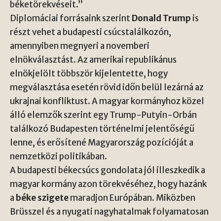
béketörekvéseit.”
Diplomáciai forrásaink szerint
Donald Trump
is
részt vehet a budapesti csúcstalálkozón,
amennyiben megnyeri a novemberi
elnökválasztást. Az amerikai republikánus
elnökjelölt többször kijelentette, hogy
megválasztása esetén rövid időn belül lezárná az
ukrajnai konfliktust. A magyar kormányhoz közel
álló elemzők szerint egy Trump-Putyin-Orbán
találkozó Budapesten történelmi jelentőségű
lenne, és erősítené Magyarország pozícióját a
nemzetközi politikában.
A budapesti békecsúcs gondolata jól illeszkedik a
magyar kormány azon törekvéséhez, hogy hazánk
a
béke szigete
maradjon Európában. Miközben
Brüsszel és a nyugati nagyhatalmak folyamatosan