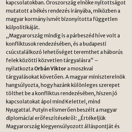
kapcsolatokban. Oroszország elnöke nyitottságot
mutatott a békés rendezés irányába, miközben a
magyar kormány ismét bizonyította független
külpolitikáját.
„Magyarország mindig is a párbeszéd híve volt a
konfliktusok rendezésében, és a budapesti
csúcstalálkozó lehetőséget teremthet a háborús
felek közötti közvetlen tárgyalásra” –
nyilatkozta
Orbán Viktor
a moszkvai
tárgyalásokat követően. A magyar miniszterelnök
hangsúlyozta, hogy hazánk különleges szerepet
tölthet be a konfliktus rendezésében, hiszen jó
kapcsolatokat ápol mind Kelettel, mind
Nyugattal. Putyin elismerően beszélt a magyar
diplomáciai erőfeszítésekről: „Értékeljük
Magyarország kiegyensúlyozott álláspontját és