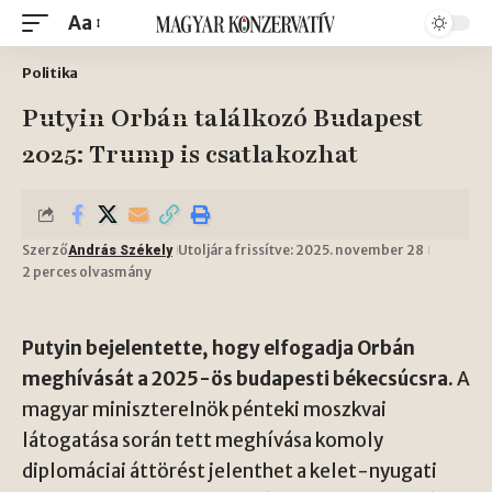
Aa
Politika
Putyin Orbán találkozó Budapest
2025: Trump is csatlakozhat
Szerző
Utoljára frissítve: 2025. november 28
András Székely
2 perces olvasmány
Putyin bejelentette, hogy elfogadja Orbán
meghívását a 2025-ös budapesti békecsúcsra.
A
magyar miniszterelnök pénteki moszkvai
látogatása során tett meghívása komoly
diplomáciai áttörést jelenthet a kelet-nyugati