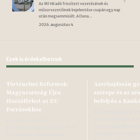
Az M1 Híradó frissített vezetésének és
műsorvezetőinek bejelentése csupán egy nap
után megsemmisült. A Duna…
2026. augusztus 4
Ezek is érdekelhetnek
Történelmi Reformok:
Azerbajdzsán ge
Magyarország Újra
szerepe és az or
Hozzáférhet az EU
befolyás a Kauk
Forrásokhoz
Az Azerbajdzsán geopo
szerepe a Nyugat és K
A kormány jelentős
Oroszországi befolyá
törvénycsomagot nyújtott be az
Azerbajdzsán függetl
Európai Unió milliárdjainak