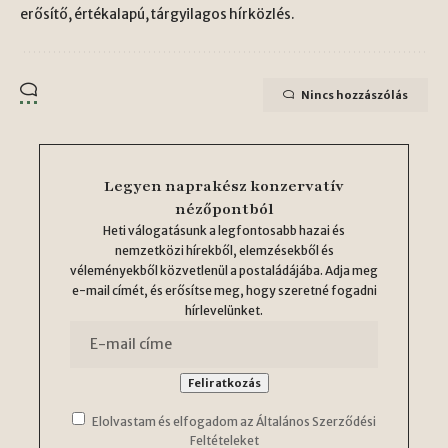
erősítő, értékalapú, tárgyilagos hírközlés.
Nincs hozzászólás
Legyen naprakész konzervatív
nézőpontból
Heti válogatásunk a legfontosabb hazai és
nemzetközi hírekből, elemzésekből és
véleményekből közvetlenül a postaládájába. Adja meg
e-mail címét, és erősítse meg, hogy szeretné fogadni
hírlevelünket.
Elolvastam és elfogadom az Általános Szerződési
Feltételeket