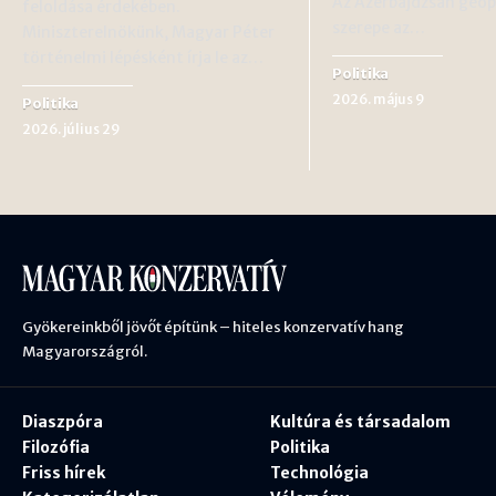
Az Azerbajdzsán geopo
feloldása érdekében.
szerepe az…
Miniszterelnökünk, Magyar Péter
történelmi lépésként írja le az…
Politika
2026. május 9
Politika
2026. július 29
Gyökereinkből jövőt építünk – hiteles konzervatív hang
Magyarországról.
Diaszpóra
Kultúra és társadalom
Filozófia
Politika
Friss hírek
Technológia