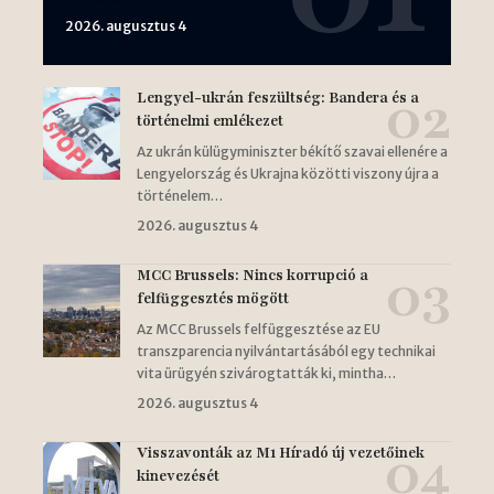
2026. augusztus 4
Lengyel-ukrán feszültség: Bandera és a
történelmi emlékezet
Az ukrán külügyminiszter békítő szavai ellenére a
Lengyelország és Ukrajna közötti viszony újra a
történelem…
2026. augusztus 4
MCC Brussels: Nincs korrupció a
felfüggesztés mögött
Az MCC Brussels felfüggesztése az EU
transzparencia nyilvántartásából egy technikai
vita ürügyén szivárogtatták ki, mintha…
2026. augusztus 4
Visszavonták az M1 Híradó új vezetőinek
kinevezését