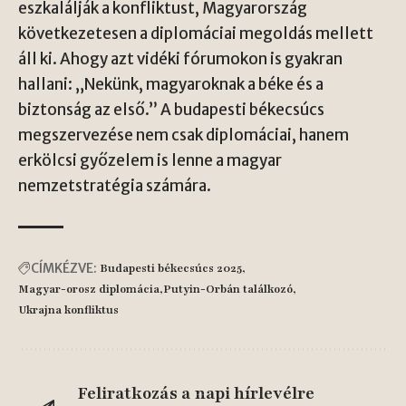
eszkalálják a konfliktust, Magyarország
következetesen a diplomáciai megoldás mellett
áll ki. Ahogy azt vidéki fórumokon is gyakran
hallani: „Nekünk, magyaroknak a béke és a
biztonság az első.” A budapesti békecsúcs
megszervezése nem csak diplomáciai, hanem
erkölcsi győzelem is lenne a magyar
nemzetstratégia számára.
CÍMKÉZVE:
Budapesti békecsúcs 2025
Magyar-orosz diplomácia
Putyin-Orbán találkozó
Ukrajna konfliktus
Feliratkozás a napi hírlevélre