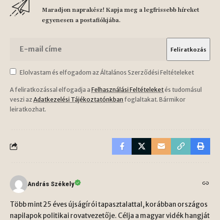
Maradjon naprakész! Kapja meg a legfrissebb híreket
egyenesen a postafiókjába.
Elolvastam és elfogadom az Általános Szerződési Feltételeket
A feliratkozással elfogadja a
Felhasználási Feltételeket
és tudomásul
veszi az
Adatkezelési Tájékoztatónkban
foglaltakat. Bármikor
leiratkozhat.
András Székely
Több mint 25 éves újságírói tapasztalattal, korábban országos
napilapok politikai rovatvezetője. Célja a magyar vidék hangját