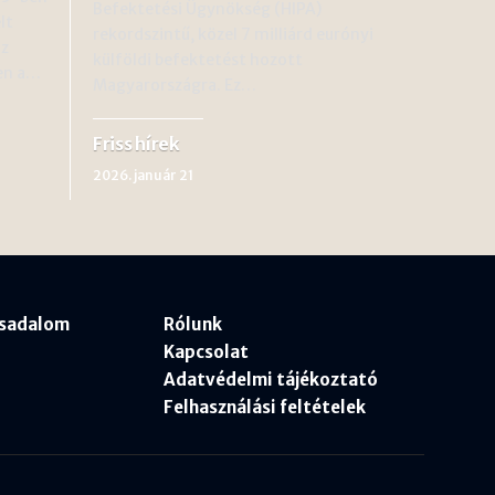
Befektetési Ügynökség (HIPA)
lt
rekordszintű, közel 7 milliárd eurónyi
az
külföldi befektetést hozott
sen a…
Magyarországra. Ez…
Friss hírek
2026. január 21
rsadalom
Rólunk
Kapcsolat
Adatvédelmi tájékoztató
Felhasználási feltételek