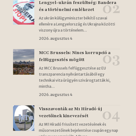
Lengyel-ukrán feszültség: Bandera
és a történelmi emlékezet
Az ukrán külügyminiszter békítő szavai
ellenére a Lengyelország és Ukrajna közötti
viszony újra a történelem…
2026. augusztus 4
MCC Brussels: Nincs korrupció a
felfüggesztés mögött
Az MCC Brussels felfüggesztése az EU
transzparencia nyilvántartásából egy
technikai vita ürügyén szivárogtatták ki,
mintha…
2026. augusztus 4
Visszavonták az M1 Híradó új
vezetőinek kinevezését
Az M1 Híradó frissített vezetésének és
műsorvezetőinek bejelentése csupán egy nap