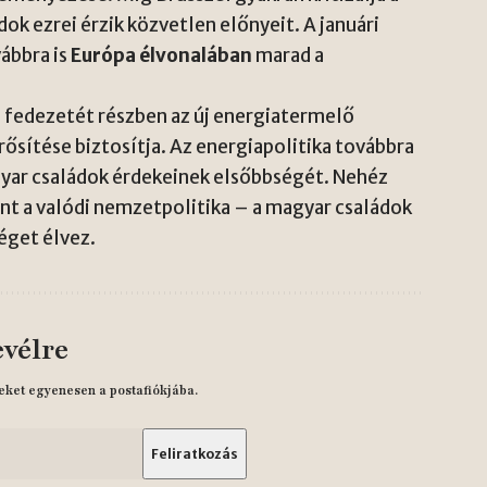
ok ezrei érzik közvetlen előnyeit. A januári
ábbra is
Európa élvonalában
marad a
s fedezetét részben az új energiatermelő
ősítése biztosítja. Az energiapolitika továbbra
gyar családok érdekeinek elsőbbségét. Nehéz
nt a valódi nemzetpolitika – a magyar családok
get élvez.
evélre
eket egyenesen a postafiókjába.