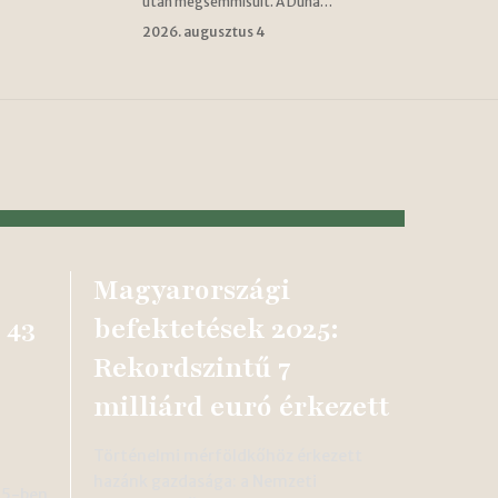
után megsemmisült. A Duna…
2026. augusztus 4
Magyarországi
 43
befektetések 2025:
Rekordszintű 7
milliárd euró érkezett
Történelmi mérföldkőhöz érkezett
hazánk gazdasága: a Nemzeti
25-ben