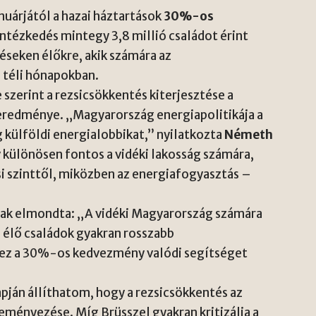
uárjától a hazai háztartások
30%-os
intézkedés mintegy 3,8 millió családot érint
léseken élőkre, akik számára az
 téli hónapokban.
zerint a rezsicsökkentés kiterjesztése a
 eredménye. „Magyarország energiapolitikája a
 külföldi energialobbikat,” nyilatkozta
Németh
különösen fontos a vidéki lakosság számára,
i szinttől, miközben az energiafogyasztás –
nak elmondta: „A vidéki Magyarország számára
 élő családok gyakran rosszabb
 ez a 30%-os kedvezmény valódi segítséget
apján állíthatom, hogy a rezsicsökkentés az
eményezése. Míg Brüsszel gyakran kritizálja a