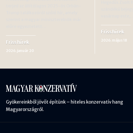
Hegedűs Zsolt 
terjed az állítólagos 2025-ös Orbán-
szándékú bejeg
Trump találkozóról szóló hír, amely
vasárnap este,
szerint a magyar miniszterelnök már
előre egyeztetett…
Friss hírek
2026. május 18
Friss hírek
2026. január 20
Gyökereinkből jövőt építünk – hiteles konzervatív hang
Magyarországról.