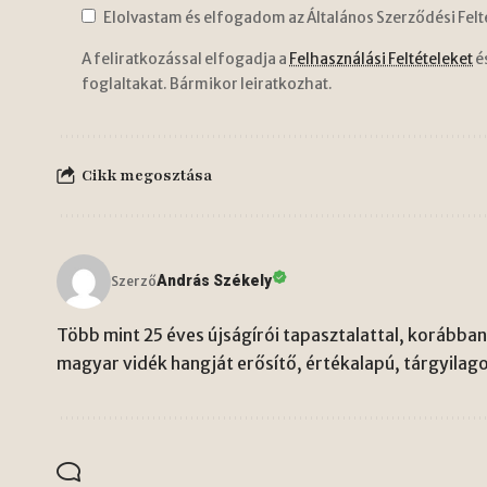
Elolvastam és elfogadom az Általános Szerződési Felt
A feliratkozással elfogadja a
Felhasználási Feltételeket
é
foglaltakat. Bármikor leiratkozhat.
Cikk megosztása
András Székely
Szerző
Több mint 25 éves újságírói tapasztalattal, korábban 
magyar vidék hangját erősítő, értékalapú, tárgyilago