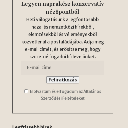
Legyen naprakész konzervatív
nézőpontból
Heti válogatásunk a legfontosabb
hazai és nemzetközi hírekből,
elemzésekből és véleményekből
közvetlenül a postaládájába. Adja meg
e-mail címét, és erősítse meg, hogy
szeretné fogadni hírlevelünket.
Elolvastam és elfogadom az Általános
Szerződési Feltételeket
Legfrissebb hírek