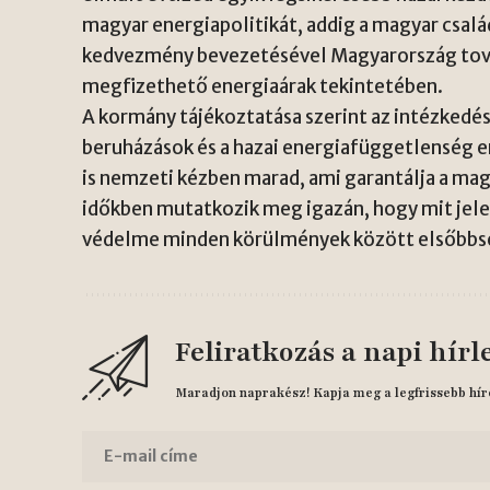
magyar energiapolitikát, addig a magyar család
kedvezmény bevezetésével Magyarország tov
megfizethető energiaárak tekintetében.
A kormány tájékoztatása szerint az intézkedé
beruházások és a hazai energiafüggetlenség er
is nemzeti kézben marad, ami garantálja a ma
időkben mutatkozik meg igazán, hogy mit jele
védelme minden körülmények között elsőbbsé
Feliratkozás a napi hírl
Maradjon naprakész! Kapja meg a legfrissebb hír