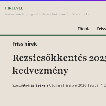
HÍRLEVÉL
Iratkozzon fel, hogy olvashassa heti e-mail hírlevelünket.
Főoldal
Fris
Friss hírek
Rezsicsökkentés 202
kedvezmény
Szerző
Utoljára frissítve: 2026. február 4
2
András Székely