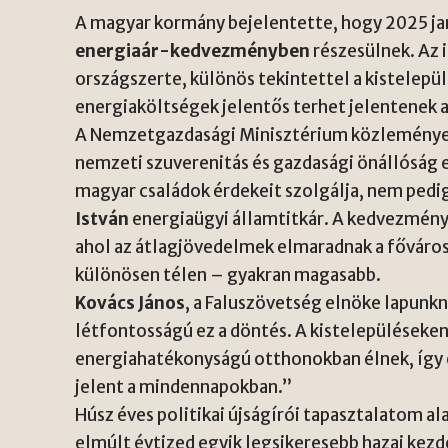
A magyar kormány bejelentette, hogy 2025 jan
energiaár-kedvezményben
részesülnek. Az 
országszerte, különös tekintettel a kistelepü
energiaköltségek jelentős terhet jelentenek a
A Nemzetgazdasági Minisztérium közleménye s
nemzeti szuverenitás és gazdasági önállóság
magyar családok érdekeit szolgálja, nem pedig
István
energiaügyi államtitkár. A kedvezmény 
ahol az átlagjövedelmek elmaradnak a főváros
különösen télen – gyakran magasabb.
Kovács János
, a Faluszövetség elnöke lapunk
létfontosságú ez a döntés. A kistelepüléseken
energiahatékonyságú otthonokban élnek, így
jelent a mindennapokban.”
Húsz éves politikai újságírói tapasztalatom al
elmúlt évtized egyik legsikeresebb hazai kezd