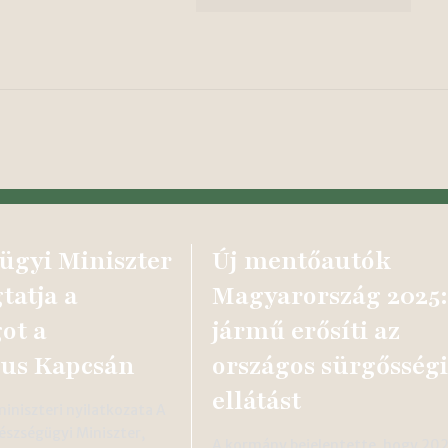
ügyi Miniszter
Új mentőautók
atja a
Magyarország 2025:
ot a
jármű erősíti az
us Kapcsán
országos sürgősségi
ellátást
iniszteri nyilatkozata A
észségügyi Miniszter,
A kormány bejelentette, hogy 20