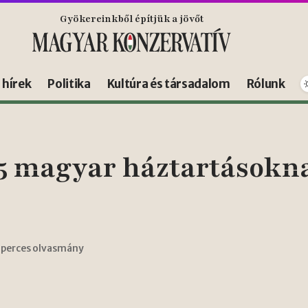
Gyökereinkből építjük a jövőt
s hírek
Politika
Kultúra és társadalom
Rólunk
5 magyar háztartásokn
 perces olvasmány