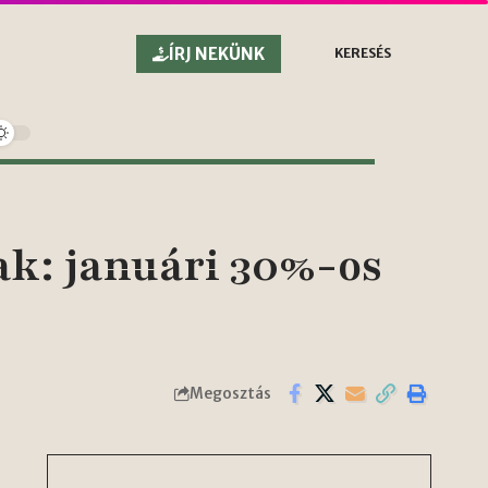
ÍRJ NEKÜNK
KERESÉS
ak: januári 30%-os
Megosztás