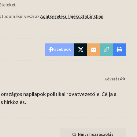
ételeket
s tudomásul veszi az
Adatkezelési Tájékoztatónkban
Facebook
Követés
országos napilapok politikai rovatvezetője. Célja a
s hírközlés.
Nincs hozzászólás