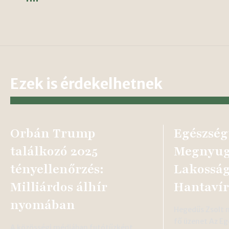
Ezek is érdekelhetnek
Orbán Trump
Egészség
találkozó 2025
Megnyugt
tényellenőrzés:
Lakosság
Milliárdos álhír
Hantavír
nyomában
Hegedűs Zsolt m
fő üzenet Az Eg
A közösségi médiában futótűzként