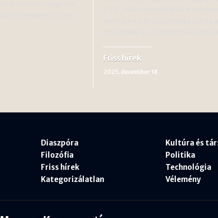
határozottan nyugtató
43 új, csúcstechnológiával felszere
yzést jelentetett meg
mentőautó áll szolgálatba szerte 
…
országban. Ez a fejlesztés különö
Friss hírek
2025. december 18
Diaszpóra
Kultúra és tá
Filozófia
Politika
Friss hírek
Technológia
Kategorizálatlan
Vélemény