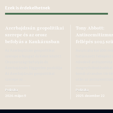
Ezek is érdekelhetnek
Azerbajdzsán geopolitikai
Tony Abbott:
szerepe és az orosz
Antiszemitizmus
befolyás a Kaukázusban
fellépés 2025 sz
Az Azerbajdzsán geopolitikai
Ausztrália korábbi mi
szerepe a Nyugat és Kelet között
határozott fellépést 
Oroszországi befolyás és
növekvő antiszemita
Azerbajdzsán független pozíciója
megnyilvánulásokkal
Az Azerbajdzsán geopolitikai
bondi strandon tört
szerepe az…
után az antiszemitiz
Politika
Politika
2026. május 9
2025. december 22