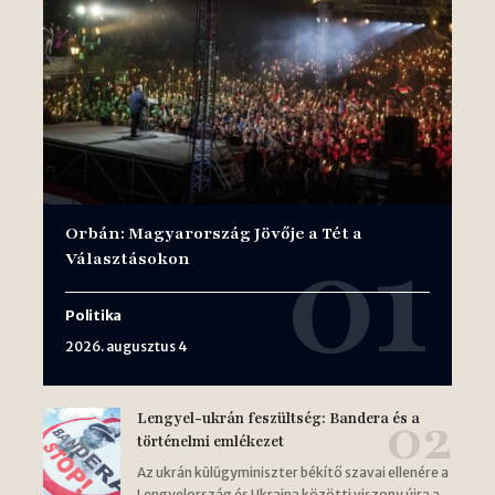
Orbán: Magyarország Jövője a Tét a
Választásokon
Politika
2026. augusztus 4
Lengyel-ukrán feszültség: Bandera és a
történelmi emlékezet
Az ukrán külügyminiszter békítő szavai ellenére a
Lengyelország és Ukrajna közötti viszony újra a