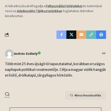
A feliratkozással elfogadja a
Felhasználási Feltételeket
és tudomásul
veszi az
Adatkezelési Tájékoztatónkban
foglaltakat. Bármikor
leiratkozhat.
András Székely
Több mint 25 éves újságírói tapasztalattal, korábban országos
napilapok politikai rovatvezetője. Célja a magyar vidék hangját
erősítő, értékalapú, tárgyilagos hírközlés.
Nincs hozzászólás