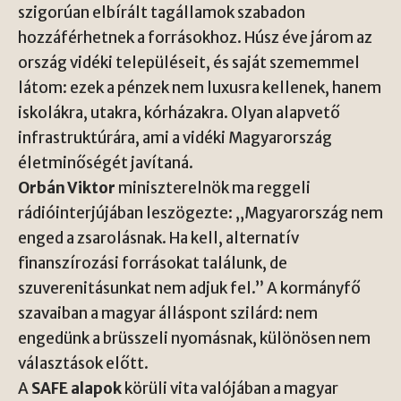
szigorúan elbírált tagállamok szabadon
hozzáférhetnek a forrásokhoz. Húsz éve járom az
ország vidéki településeit, és saját szememmel
látom: ezek a pénzek nem luxusra kellenek, hanem
iskolákra, utakra, kórházakra. Olyan alapvető
infrastruktúrára, ami a vidéki Magyarország
életminőségét javítaná.
Orbán Viktor
miniszterelnök ma reggeli
rádióinterjújában leszögezte: „Magyarország nem
enged a zsarolásnak. Ha kell, alternatív
finanszírozási forrásokat találunk, de
szuverenitásunkat nem adjuk fel.” A kormányfő
szavaiban a magyar álláspont szilárd: nem
engedünk a brüsszeli nyomásnak, különösen nem
választások előtt.
A
SAFE alapok
körüli vita valójában a magyar