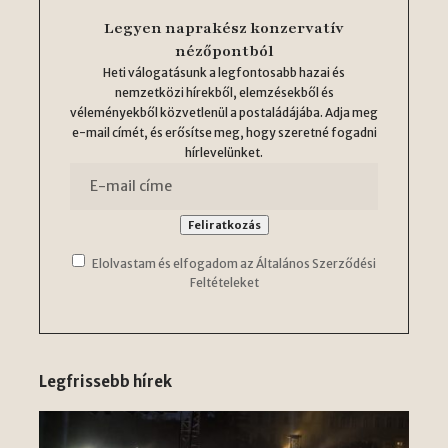
Legyen naprakész konzervatív
nézőpontból
Heti válogatásunk a legfontosabb hazai és
nemzetközi hírekből, elemzésekből és
véleményekből közvetlenül a postaládájába. Adja meg
e-mail címét, és erősítse meg, hogy szeretné fogadni
hírlevelünket.
Elolvastam és elfogadom az Általános Szerződési
Feltételeket
Legfrissebb hírek