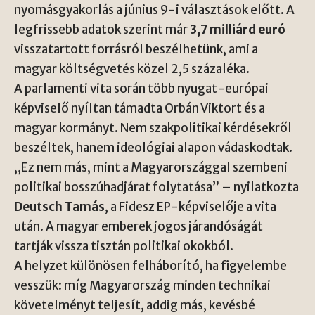
nyomásgyakorlás a június 9-i választások előtt. A
legfrissebb adatok szerint már
3,7 milliárd euró
visszatartott forrásról beszélhetünk, ami a
magyar költségvetés közel 2,5 százaléka.
A parlamenti vita során több nyugat-európai
képviselő nyíltan támadta Orbán Viktort és a
magyar kormányt. Nem szakpolitikai kérdésekről
beszéltek, hanem ideológiai alapon vádaskodtak.
„Ez nem más, mint a Magyarországgal szembeni
politikai bosszúhadjárat folytatása” – nyilatkozta
Deutsch Tamás
, a Fidesz EP-képviselője a vita
után. A magyar emberek jogos járandóságát
tartják vissza tisztán politikai okokból.
A helyzet különösen felháborító, ha figyelembe
vesszük: míg Magyarország minden technikai
követelményt teljesít, addig más, kevésbé