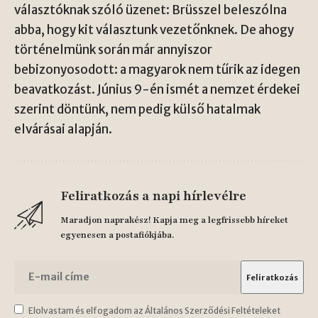
választóknak szóló üzenet: Brüsszel beleszólna
abba, hogy kit választunk vezetőnknek. De ahogy
történelmünk során már annyiszor
bebizonyosodott: a magyarok nem tűrik az idegen
beavatkozást. Június 9-én ismét a nemzet érdekei
szerint döntünk, nem pedig külső hatalmak
elvárásai alapján.
Feliratkozás a napi hírlevélre
Maradjon naprakész! Kapja meg a legfrissebb híreket
egyenesen a postafiókjába.
Elolvastam és elfogadom az Általános Szerződési Feltételeket