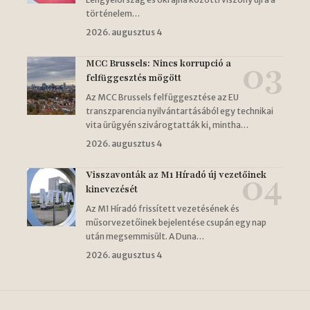
történelem…
2026. augusztus 4
MCC Brussels: Nincs korrupció a
felfüggesztés mögött
Az MCC Brussels felfüggesztése az EU
transzparencia nyilvántartásából egy technikai
vita ürügyén szivárogtatták ki, mintha…
2026. augusztus 4
Visszavonták az M1 Híradó új vezetőinek
kinevezését
Az M1 Híradó frissített vezetésének és
műsorvezetőinek bejelentése csupán egy nap
után megsemmisült. A Duna…
2026. augusztus 4