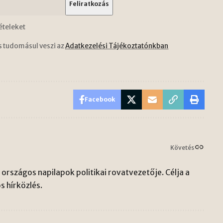
ételeket
s tudomásul veszi az
Adatkezelési Tájékoztatónkban
Facebook
Követés
országos napilapok politikai rovatvezetője. Célja a
s hírközlés.