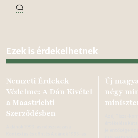
Ezek is érdekelhetnek
Nemzeti Érdekek
Új magy
Védelme: A Dán Kivétel
négy min
a Maastrichti
miniszte
Szerződésben
Az új Tisza-ko
értékelése Kát
A dánok 1993-as népszavazása
jelentősége Az 
Kontextus és döntés A dánok 1993-as
kabinettagok k