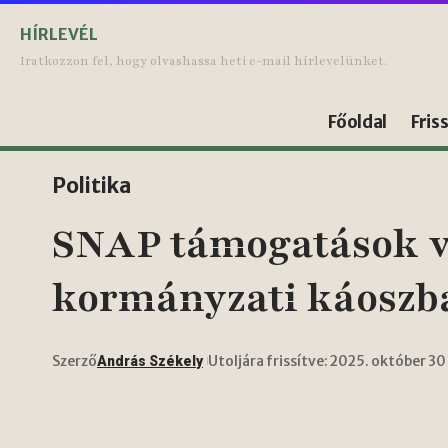
HÍRLEVÉL
Iratkozzon fel, hogy olvashassa heti e-mail hírlevelünket.
Főoldal
Fris
Politika
SNAP támogatások vi
kormányzati káoszb
Szerző
Utoljára frissítve: 2025. október 30
András Székely