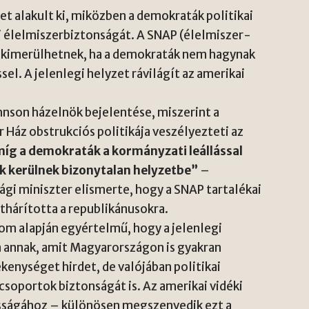
t alakult ki, miközben a demokraták politikai
 élelmiszerbiztonságát. A SNAP (élelmiszer-
a kimerülhetnek, ha a demokraták nem hagynak
el. A jelenlegi helyzet rávilágít az amerikai
hnson házelnök bejelentése, miszerint a
r Ház obstrukciós politikája veszélyezteti az
íg a demokraták a kormányzati leállással
k kerülnek bizonytalan helyzetbe”
–
gi miniszter elismerte, hogy a SNAP tartalékai
thárította a republikánusokra.
tom alapján egyértelmű, hogy a jelenlegi
a annak, amit Magyarországon is gyakran
zékenységet hirdet, de valójában politikai
csoportok biztonságát is. Az amerikai vidéki
sságához – különösen megszenvedik ezt a