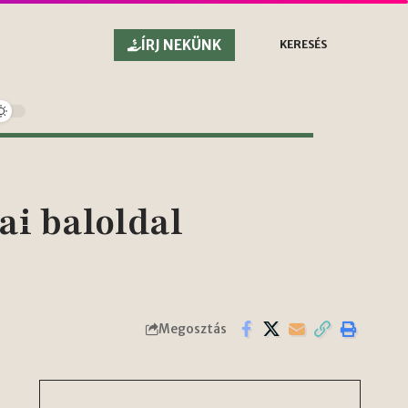
ÍRJ NEKÜNK
KERESÉS
i baloldal
Megosztás