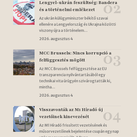
Lengyel-ukrán feszültség: Bandera
és a történelmi emlékezet
Az ukrán külügyminiszter békítő szavai
ellenére a Lengyelország és Ukrajna közötti
viszony újra a történelem…
2026. augusztus 4
MCC Brussels: Nincs korrupció a
felfüggesztés mögött
Az MCC Brussels felfüggesztése az EU
transzparencia nyilvántartásából egy
technikai vita ürügyén szivárogtatták ki,
mintha…
2026. augusztus 4
Visszavonták az M1 Híradó új
vezetőinek kinevezését
Az M1 Híradó frissített vezetésének és
műsorvezetőinek bejelentése csupán egy nap