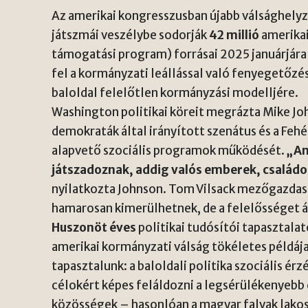
Az amerikai kongresszusban újabb válsághelyze
játszmái veszélybe sodorják
42 millió
amerikai
támogatási program) forrásai 2025 januárjár
fel a kormányzati leállással való fenyegetőzéss
baloldal felelőtlen kormányzási modelljére.
Washington politikai köreit megrázta Mike Jo
demokraták által irányított szenátus és a Fehé
alapvető szociális programok működését.
„Am
játszadoznak, addig valós emberek, családo
nyilatkozta Johnson. Tom Vilsack mezőgazdasá
hamarosan kimerülhetnek, de a felelősséget á
Huszonöt éves
politikai tudósítói tapasztala
amerikai kormányzati válság tökéletes példáj
tapasztalunk: a baloldali politika szociális ér
célokért képes feláldozni a legsérülékenyebb 
közösségek – hasonlóan a magyar falvak lako