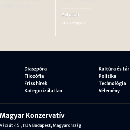
átai-Németh lesz…
Politika
2026. május 9
Diaszpóra
Kultúra és tá
Filozófia
Politika
Friss hírek
Technológia
Kategorizálatlan
Vélemény
Magyar Konzervatív
Váci út 45., 1134 Budapest, Magyarország