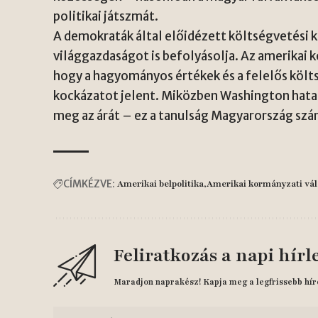
politikai játszmát.
A demokraták által előidézett költségvetési 
világgazdaságot is befolyásolja. Az amerikai 
hogy a hagyományos értékek és a felelős költ
kockázatot jelent. Miközben Washington hatal
meg az árát – ez a tanulság Magyarország szá
CÍMKÉZVE:
Amerikai belpolitika
Amerikai kormányzati vá
Feliratkozás a napi hírl
Maradjon naprakész! Kapja meg a legfrissebb hír