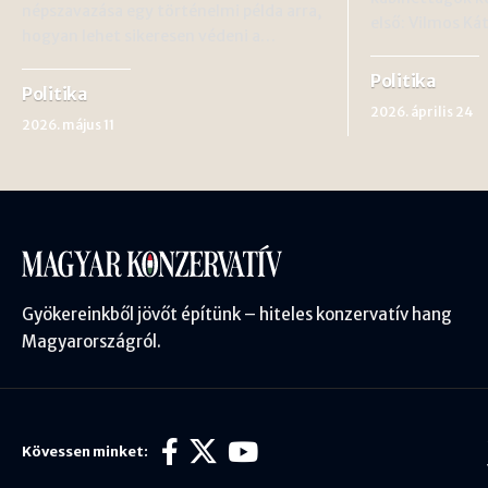
népszavazása egy történelmi példa arra,
első: Vilmos K
hogyan lehet sikeresen védeni a…
Politika
Politika
2026. április 24
2026. május 11
Gyökereinkből jövőt építünk – hiteles konzervatív hang
Magyarországról.
Kövessen minket: