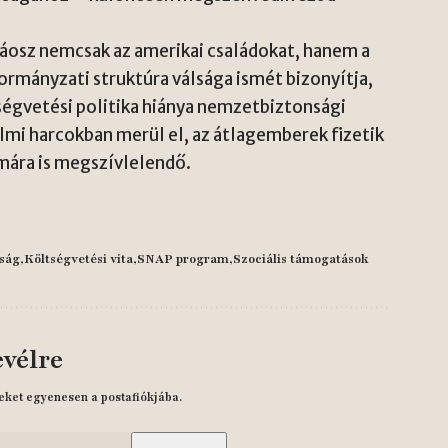
káosz nemcsak az amerikai családokat, hanem a
kormányzati struktúra válsága ismét bizonyítja,
ségvetési politika hiánya nemzetbiztonsági
mi harcokban merül el, az átlagemberek fizetik
mára is megszívlelendő.
lság
Költségvetési vita
SNAP program
Szociális támogatások
evélre
eket egyenesen a postafiókjába.