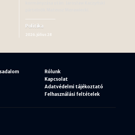
kormányzása után. Jarosław Kaczyński
pártelnök Mateusz Morawiecki…
Politika
2026. július 28
rsadalom
Rólunk
Kapcsolat
Adatvédelmi tájékoztató
Felhasználási feltételek