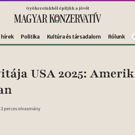
Gyökereinkből építjük a jövőt
s hírek
Politika
Kultúra és társadalom
Rólunk
tája USA 2025: Amerika
an
2 perces olvasmány