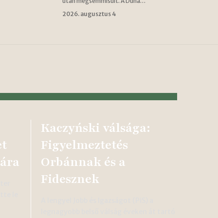
után megsemmisült. A Duna…
2026. augusztus 4
Kaczyński válsága:
et
Figyelmeztetés
ára
Orbánnak és a
Fidesznek
éter
tte le
A lengyel Jobb és Igazságot (PiS) a
legnagyobb belső válság éveken át tartó