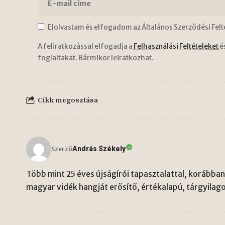
Elolvastam és elfogadom az Általános Szerződési Felt
A feliratkozással elfogadja a
Felhasználási Feltételeket
é
foglaltakat. Bármikor leiratkozhat.
Cikk megosztása
András Székely
Szerző
Több mint 25 éves újságírói tapasztalattal, korábban 
magyar vidék hangját erősítő, értékalapú, tárgyilago