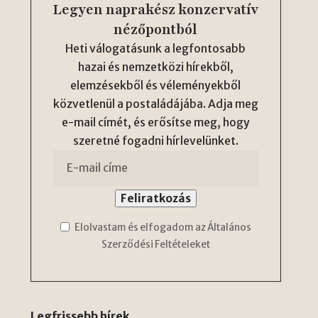
Legyen naprakész konzervatív
nézőpontból
Heti válogatásunk a legfontosabb
hazai és nemzetközi hírekből,
elemzésekből és véleményekből
közvetlenül a postaládájába. Adja meg
e-mail címét, és erősítse meg, hogy
szeretné fogadni hírlevelünket.
Elolvastam és elfogadom az Általános
Szerződési Feltételeket
Legfrissebb hírek