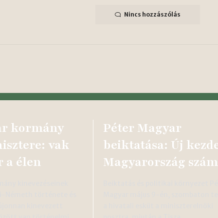
Nincs hozzászólás
ar kormány
Péter Magyar
isztere: vak
beiktatása: Új kezd
r a élen
Magyarország szám
rmány kinevezéseinek
Beiktatás és politikai környezet P
ai-Németh története és
Magyar május 9-én, szombaton te
újonnan kinevezett
a hivatali esküt a miniszterelnöki
özött van történelmi
posztra, miután a Tisza…