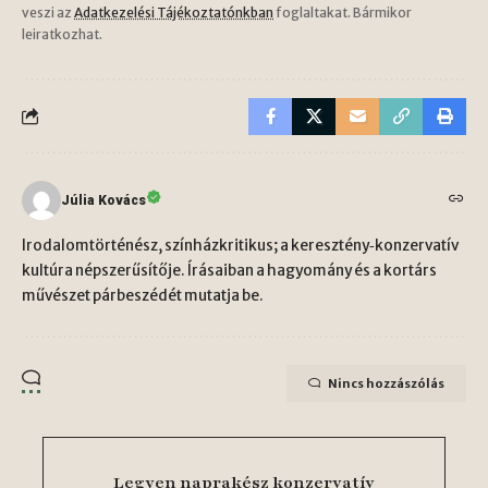
veszi az
Adatkezelési Tájékoztatónkban
foglaltakat. Bármikor
leiratkozhat.
Júlia Kovács
Irodalomtörténész, színházkritikus; a keresztény‑konzervatív
kultúra népszerűsítője. Írásaiban a hagyomány és a kortárs
művészet párbeszédét mutatja be.
Nincs hozzászólás
Legyen naprakész konzervatív