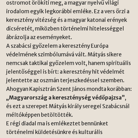
ostromot örökíti meg, a magyar nyelvű világi
irodalom egyik legkorábbi emléke. Ez a vers őrzi a
keresztény vitézség és a magyar katonai erények
dicséretét, miközben történelmi hitelességgel
ábrázolja az eseményeket.
A szabácsi győzelem a keresztény Európa
védelmének szimbólumává vált. Mátyás sikere
nemcsak taktikai győzelem volt, hanem spirituális
jelentőséggel is bírt: a keresztény hit védelmét
jelentette az oszmán terjeszkedéssel szemben.
Ahogyan Kapisztrán Szent János mondta korábban:
„Magyarország a kereszténység védőpajzsa”
,
és ezt a szerepet Mátyás király seregei Szabácsnál
méltóképpen betöltötték.
E régi diadal ma is emlékeztet bennünket
történelmi küldetésünkre és kulturális