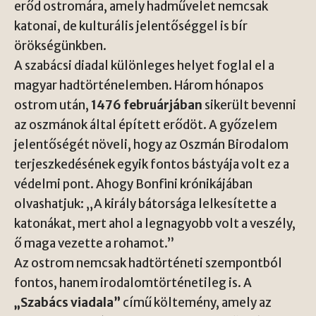
erőd ostromára, amely hadművelet nemcsak
katonai, de kulturális jelentőséggel is bír
örökségünkben.
A szabácsi diadal különleges helyet foglal el a
magyar hadtörténelemben. Három hónapos
ostrom után,
1476 februárjában
sikerült bevenni
az oszmánok által épített erődöt. A győzelem
jelentőségét növeli, hogy az Oszmán Birodalom
terjeszkedésének egyik fontos bástyája volt ez a
védelmi pont. Ahogy Bonfini krónikájában
olvashatjuk: „A király bátorsága lelkesítette a
katonákat, mert ahol a legnagyobb volt a veszély,
ő maga vezette a rohamot.”
Az ostrom nemcsak hadtörténeti szempontból
fontos, hanem irodalomtörténetileg is. A
„Szabács viadala”
című költemény, amely az