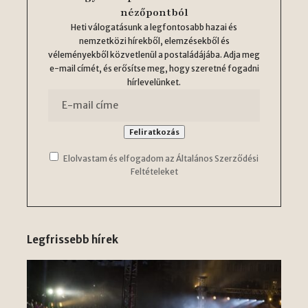
nézőpontból
Heti válogatásunk a legfontosabb hazai és
nemzetközi hírekből, elemzésekből és
véleményekből közvetlenül a postaládájába. Adja meg
e-mail címét, és erősítse meg, hogy szeretné fogadni
hírlevelünket.
Elolvastam és elfogadom az Általános Szerződési
Feltételeket
Legfrissebb hírek