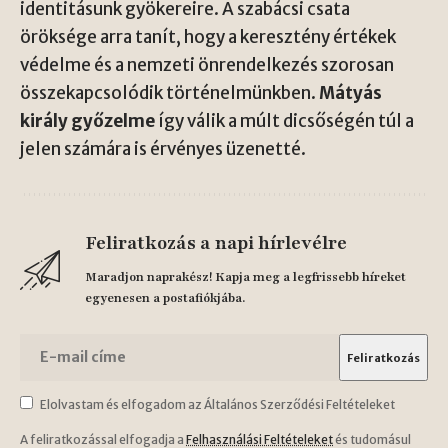
identitásunk gyökereire. A szabácsi csata
öröksége arra tanít, hogy a keresztény értékek
védelme és a nemzeti önrendelkezés szorosan
összekapcsolódik történelmünkben.
Mátyás
király győzelme
így válik a múlt dicsőségén túl a
jelen számára is érvényes üzenetté.
Feliratkozás a napi hírlevélre
Maradjon naprakész! Kapja meg a legfrissebb híreket
egyenesen a postafiókjába.
Elolvastam és elfogadom az Általános Szerződési Feltételeket
A feliratkozással elfogadja a
Felhasználási Feltételeket
és tudomásul