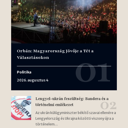
Orbán: Magyarország Jövője a Tét a
Választásokon
Politika
2026. augusztus 4
Lengyel-ukrán feszültség: Bandera és a
történelmi emlékezet
Az ukrán külügyminiszter békítő szavai ellenére a
Lengyelország és Ukrajna közötti viszony újra a
történelem…