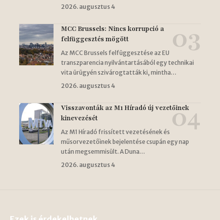
2026. augusztus 4
MCC Brussels: Nincs korrupció a
felfüggesztés mögött
Az MCC Brussels felfüggesztése az EU
transzparencia nyilvántartásából egy technikai
vita ürügyén szivárogtatták ki, mintha…
2026. augusztus 4
Visszavonták az M1 Híradó új vezetőinek
kinevezését
Az M1 Híradó frissített vezetésének és
műsorvezetőinek bejelentése csupán egy nap
után megsemmisült. A Duna…
2026. augusztus 4
Ezek is érdekelhetnek