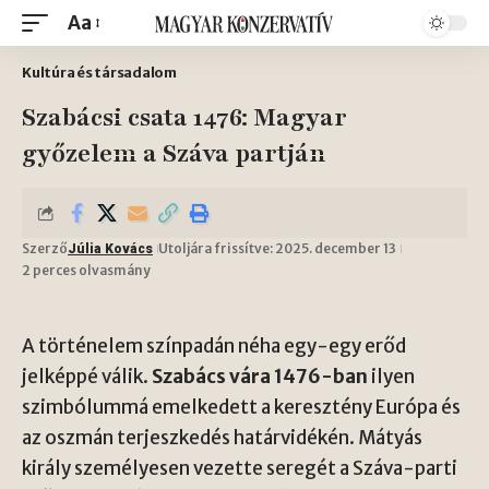
Aa
Kultúra és társadalom
Szabácsi csata 1476: Magyar
győzelem a Száva partján
Szerző
Utoljára frissítve: 2025. december 13
Júlia Kovács
2 perces olvasmány
A történelem színpadán néha egy-egy erőd
jelképpé válik.
Szabács vára 1476-ban
ilyen
szimbólummá emelkedett a keresztény Európa és
az oszmán terjeszkedés határvidékén. Mátyás
király személyesen vezette seregét a Száva-parti