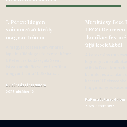
I. Péter: Idegen
Munkácsy Ecce
származású király
LEGO Debrecen 
magyar trónon
ikonikus festmé
újjá kockákból
A magyar történelem viharos
lapjain különleges fejezetet képez
A keresztény művésze
I. Péter uralkodása, aki Szent
legmegrázóbb alkotá
István unokaöccseként került a
Mihály Ecce Homo cí
magyar trónra 1038-ban.…
különleges átalakulá
keresztül Debrecenbe
Kultúra és társadalom
hagyományos vászo
2025. október 12
Kultúra és társadalom
2025. december 9