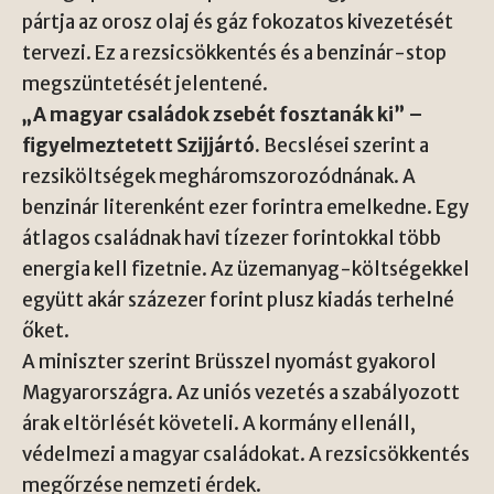
pártja az orosz olaj és gáz fokozatos kivezetését
tervezi. Ez a rezsicsökkentés és a benzinár-stop
megszüntetését jelentené.
„A magyar családok zsebét fosztanák ki” –
figyelmeztetett Szijjártó.
Becslései szerint a
rezsiköltségek megháromszorozódnának. A
benzinár literenként ezer forintra emelkedne. Egy
átlagos családnak havi tízezer forintokkal több
energia kell fizetnie. Az üzemanyag-költségekkel
együtt akár százezer forint plusz kiadás terhelné
őket.
A miniszter szerint Brüsszel nyomást gyakorol
Magyarországra. Az uniós vezetés a szabályozott
árak eltörlését követeli. A kormány ellenáll,
védelmezi a magyar családokat. A rezsicsökkentés
megőrzése nemzeti érdek.