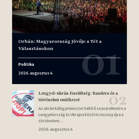
Orbán: Magyarország Jövője a Tét a
Választásokon
Politika
2026. augusztus 4
Lengyel-ukrán feszültség: Bandera és a
történelmi emlékezet
Az ukrán külügyminiszter békítő szavai ellenére a
Lengyelország és Ukrajna közötti viszony újra a
történelem…
2026. augusztus 4