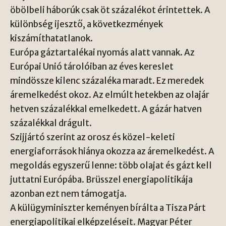
öbölbeli háborúk csak öt százalékot érintettek. A
különbség ijesztő, a következmények
kiszámíthatatlanok.
Európa gáztartalékai nyomás alatt vannak. Az
Európai Unió tárolóiban az éves kereslet
mindössze kilenc százaléka maradt. Ez meredek
áremelkedést okoz. Az elmúlt hetekben az olajár
hetven százalékkal emelkedett. A gázár hatven
százalékkal drágult.
Szijjártó szerint az orosz és közel-keleti
energiaforrások hiánya okozza az áremelkedést. A
megoldás egyszerű lenne: több olajat és gázt kell
juttatni Európába. Brüsszel energiapolitikája
azonban ezt nem támogatja.
A külügyminiszter keményen bírálta a Tisza Párt
energiapolitikai elképzeléseit. Magyar Péter