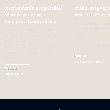
Azerbajdzsán geopolitikai
Orbán: Magyaro
szerepe és az orosz
saját út a Nyugat
befolyás a Kaukázusban
A miniszterelnök teg
beszédében kijelente
Az Azerbajdzsán geopolitikai
Magyarország továbbra
szerepe a Nyugat és Kelet között
útját járja, miközben 
Oroszországi befolyás és
világ egyre mélyebb 
Azerbajdzsán független pozíciója
Az Azerbajdzsán geopolitikai
Politika
szerepe az…
2025. szeptember 17
Politika
2026. május 9