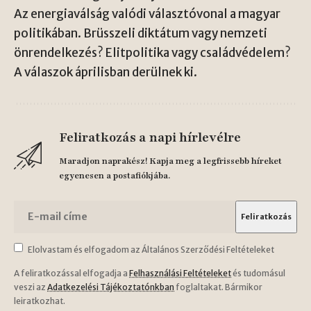
Az energiaválság valódi választóvonal a magyar
politikában. Brüsszeli diktátum vagy nemzeti
önrendelkezés? Elitpolitika vagy családvédelem?
A válaszok áprilisban derülnek ki.
Feliratkozás a napi hírlevélre
Maradjon naprakész! Kapja meg a legfrissebb híreket
egyenesen a postafiókjába.
Elolvastam és elfogadom az Általános Szerződési Feltételeket
A feliratkozással elfogadja a
Felhasználási Feltételeket
és tudomásul
veszi az
Adatkezelési Tájékoztatónkban
foglaltakat. Bármikor
leiratkozhat.