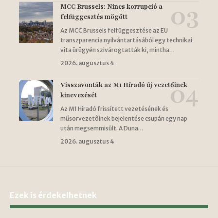
MCC Brussels: Nincs korrupció a
felfüggesztés mögött
Az MCC Brussels felfüggesztése az EU
transzparencia nyilvántartásából egy technikai
vita ürügyén szivárogtatták ki, mintha…
2026. augusztus 4
Visszavonták az M1 Híradó új vezetőinek
kinevezését
Az M1 Híradó frissített vezetésének és
műsorvezetőinek bejelentése csupán egy nap
után megsemmisült. A Duna…
2026. augusztus 4
Ezek is érdekelhetnek