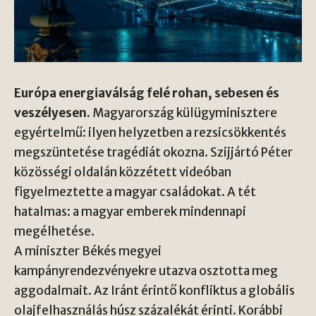
Európa energiaválság felé rohan, sebesen és
veszélyesen.
Magyarország külügyminisztere
egyértelmű: ilyen helyzetben a rezsicsökkentés
megszüntetése tragédiát okozna. Szijjártó Péter
közösségi oldalán közzétett videóban
figyelmeztette a magyar családokat. A tét
hatalmas: a magyar emberek mindennapi
megélhetése.
A miniszter Békés megyei
kampányrendezvényekre utazva osztotta meg
aggodalmait. Az Iránt érintő konfliktus a globális
olajfelhasználás húsz százalékát érinti. Korábbi