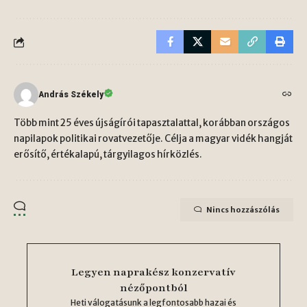
András Székely
Több mint 25 éves újságírói tapasztalattal, korábban országos
napilapok politikai rovatvezetője. Célja a magyar vidék hangját
erősítő, értékalapú, tárgyilagos hírközlés.
Nincs hozzászólás
Legyen naprakész konzervatív
nézőpontból
Heti válogatásunk a legfontosabb hazai és