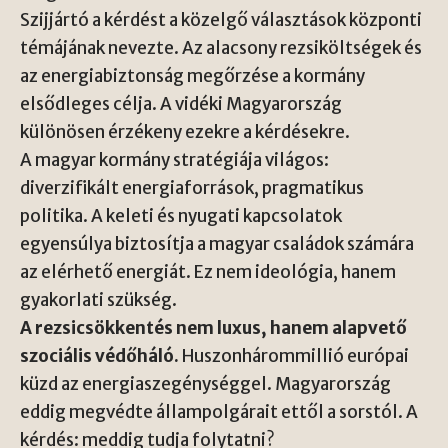
Szijjártó a kérdést a közelgő választások központi
témájának nevezte. Az alacsony rezsiköltsé­gek és
az energiabiztonság megőrzése a kormány
elsődleges célja. A vidéki Magyarország
különösen érzékeny ezekre a kérdésekre.
A magyar kormány stratégiája világos:
diverzifikált energiaforrások, pragmatikus
politika. A keleti és nyugati kapcsolatok
egyensúlya biztosítja a magyar családok számára
az elérhető energiát. Ez nem ideológia, hanem
gyakorlati szükség.
A rezsicsökkentés nem luxus, hanem alapvető
szociális védőháló.
Huszonhárommillió európai
küzd az energiaszegénységgel. Magyarország
eddig megvédte állampolgárait ettől a sorstól. A
kérdés: meddig tudja folytatni?