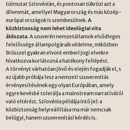
túlmutat Szlovénián, és pontosan tükrözi azt a
dilemmát, amellyel Magyarország és más közép-
európai országok is szembesülnek.
A
közbiztonság nem lehet ideológiai vita
áldozata.
A szuverén nemzetállamok elsődleges
felelőssége állampolgáraik védelme, miközben
Brüsszel gyakran elvont emberi jogi elvekre
hivatkozva korlátozná a hatékony fellépést.
A törvényt várhatóan jövő év elején fogadják el, s
ez újabb próbája lesz a nemzeti szuverenitás
érvényesítésének egy olyan Európában, amely
egyre kevésbé tolerálja a mainstream narratívától
való eltérést. Szlovénia példája intő jel: a
közbiztonság helyreállítása ma már nemcsak
belügyi, hanem szuverenitási kérdés is.