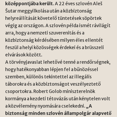
középpontjába került.
A 22 éves szlovén Aleš
Šutar meggyilkolása után a közbiztonság
helyreállítását követelő tüntetések söpörtek
végig az országon. A szlovén példa ismét rávilágít
arra, hogy a nemzeti szuverenitás és a
közbiztonság kérdésében milyen éles ellentét
feszül a helyi közösségek érdekei és a brüsszeli
elvárások között.
A törvényjavaslat lehetővé tenné a rendőrségnek,
hogy hatékonyabban lépjen fel a bűnözéssel
szemben, különös tekintettel az illegális
táborokra és a közbiztonságot veszélyeztető
csoportokra. Robert Golob miniszterelnök
kormánya a kezdeti tétovázás után kénytelen volt
a közvélemény nyomására cselekedni.
„A
biztonság minden szlovén állampolgár alapvető