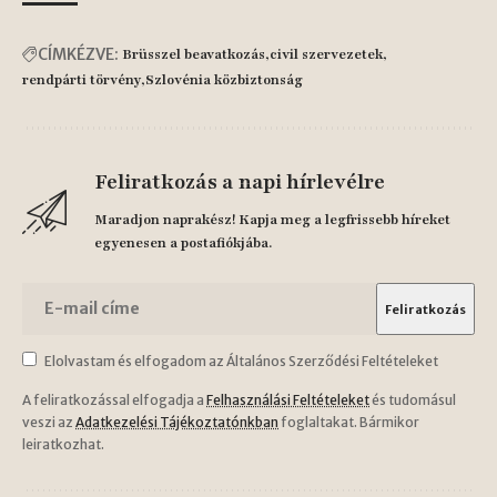
CÍMKÉZVE:
Brüsszel beavatkozás
civil szervezetek
rendpárti törvény
Szlovénia közbiztonság
Feliratkozás a napi hírlevélre
Maradjon naprakész! Kapja meg a legfrissebb híreket
egyenesen a postafiókjába.
Elolvastam és elfogadom az Általános Szerződési Feltételeket
A feliratkozással elfogadja a
Felhasználási Feltételeket
és tudomásul
veszi az
Adatkezelési Tájékoztatónkban
foglaltakat. Bármikor
leiratkozhat.