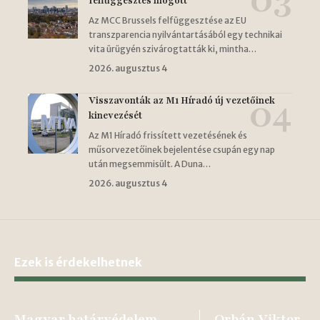
felfüggesztés mögött
Az MCC Brussels felfüggesztése az EU
transzparencia nyilvántartásából egy technikai
vita ürügyén szivárogtatták ki, mintha…
2026. augusztus 4
Visszavonták az M1 Híradó új vezetőinek
kinevezését
Az M1 Híradó frissített vezetésének és
műsorvezetőinek bejelentése csupán egy nap
után megsemmisült. A Duna…
2026. augusztus 4
Ezek is érdekelhetnek
Magyar határvédelem
Orbán Viktor