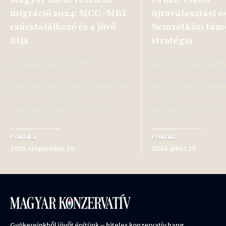
migráció 2024: MCC–MRI
újraválasztási es
csúcstalálkozó és a jövő
Nemzetközi tám
útja
stratégia
Az illegális migráció elleni
A nehéz helyzetű külf
küzdelem továbbra is
szerint is számíthat
Magyarország egyik legfontosabb
Viktor miniszterelnök
nemzetbiztonsági kihívása. A
akármit is mutatnak 
napokban a Mathias Corvinus
közvélemény-kutatás
Collegium és a…
politológus,…
Politika
Politika
2025. szeptember 24
2026. július 29
Gyökereinkből jövőt építünk – hiteles konzervatív hang