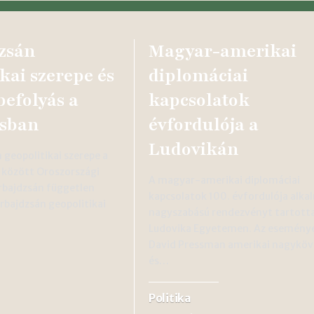
zsán
Magyar-amerikai
kai szerepe és
diplomáciai
befolyás a
kapcsolatok
sban
évfordulója a
Ludovikán
 geopolitikai szerepe a
 között Oroszországi
A magyar-amerikai diplomáciai
rbajdzsán független
kapcsolatok 100. évfordulója alka
erbajdzsán geopolitikai
nagyszabású rendezvényt tartotta
Ludovika Egyetemen. Az esemény
David Pressman amerikai nagyköv
és…
Politika