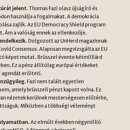
rát jelent.
Thomas Fazi olasz újságíró és
módon használja a fogalmakat. A demokrácia
olása zajlik. Az EU Democracy Shield program
t. Ám a valóság ennek az ellenkezője.
rendelkezik.
Dolgozott az UnHerd magazinnak
Covid Consensus. Alaposan megvizsgálta az EU
tó képet mutat. Brüsszel évente kétmilliárd
ben. Ez a pénz állítólag európai értékeket
i agendát erőlteti.
énzügyileg.
Fazi nem talált egyetlen
sem, amely brüsszeli pénzt kapott volna. Ez
Olyan nézetek kerülnek mesterségesen előtérbe,
ottságuk. Miközben a többségi véleményt
folyamatban.
Az elmúlt években négymillió