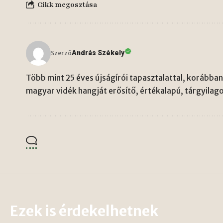
Cikk megosztása
András Székely
Szerző
Több mint 25 éves újságírói tapasztalattal, korábban 
magyar vidék hangját erősítő, értékalapú, tárgyilago
Ezek is érdekelhetnek