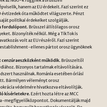
zek az NGO-k függnek a brüsszeli
viselik, hanem az EU érdekeit. Fazi szerint ez
D évtizedek óta működtet világszerte. Pénzt
aját politikai érdekeiket szolgálják.
 fordulópont.
Brüsszel állítólagos orosz
eket. Bizonyíték nélkül. Még a TikTok is
avatkozás volt az EU részéről. Fazi szerint
és establishment-ellenes pártot orosz ügynöknek
st cenzúraeszközként működik.
Brüsszeltől
diához. Bizonyos tartalmak eltávolítására.
ndszert használnak. Románia esetében óriási
őtt. Bármilyen véleményt orosz
krácia védelmére hivatkozva eltávolítják.
ó kísérletekre.
Ezért hozta létre az MCC
cia-megfigyelőközpontot. Dokumentálják majd