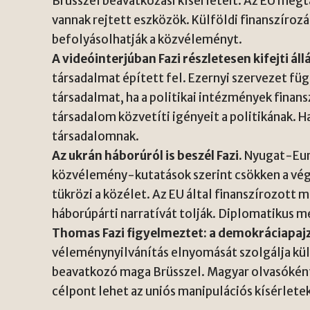
Brüsszel beavatkozási kísérleteit. Az EU megt
vannak rejtett eszközök. Külföldi finanszíro
befolyásolhatják a közvéleményt.
A videóinterjúban Fazi részletesen kifejti áll
társadalmat épített fel. Ezernyi szervezet fü
társadalmat, ha a politikai intézmények finans
társadalom közvetíti igényeit a politikának. H
társadalomnak.
Az ukrán háborúról is beszél Fazi.
Nyugat-Euró
közvélemény-kutatások szerint csökken a vé
tükrözi a közélet. Az EU által finanszírozott
háborúpárti narratívát tolják. Diplomatikus m
Thomas Fazi figyelmeztet: a demokráciapajzs
véleménynyilvánítás elnyomását szolgálja kül
beavatkozó maga Brüsszel. Magyar olvasóként
célpont lehet az uniós manipulációs kísérlete