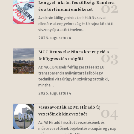
Lengyel-ukrán feszültség: Bandera
és a történelmi emlékezet
Az ukrán külügyminiszter békítő szavai
ellenére a Lengyelország és Ukrajna közötti
viszony újra a történelem…
2026. augusztus 4
MCC Brussels: Nincs korrupció a
felfüggesztés mögött
Az MCC Brussels felfüggesztése az EU
transzparencia nyilvántartásából egy
technikai vita ürügyén szivárogtatták ki,
mintha…
2026. augusztus 4
Visszavonták az M1 Híradó új
vezetőinek kinevezését
Az M1 Híradó frissített vezetésének és
műsorvezetőinek bejelentése csupán egy nap