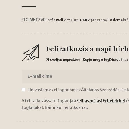
CÍMKÉZVE:
brüsszeli cenzúra
CERV program
EU demokrá
Feliratkozás a napi hírl
Maradjon naprakész! Kapja meg a legfrissebb hír
Elolvastam és elfogadom az Általános Szerződési Felt
A feliratkozással elfogadja a
Felhasználási Feltételeket
é
foglaltakat. Bármikor leiratkozhat.