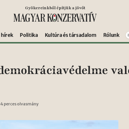
Gyökereinkből építjük a jövőt
s hírek
Politika
Kultúra és társadalom
Rólunk
 demokráciavédelme va
4 perces olvasmány