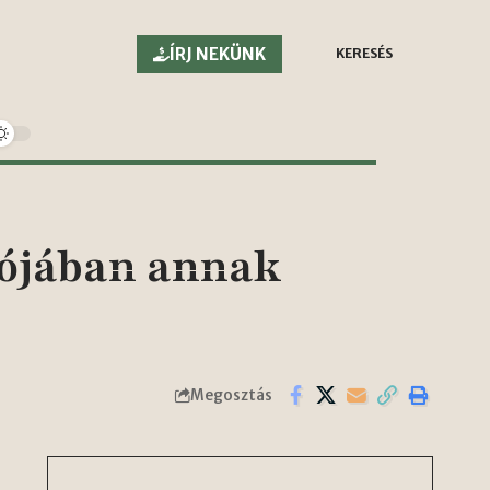
ÍRJ NEKÜNK
KERESÉS
lójában annak
Megosztás