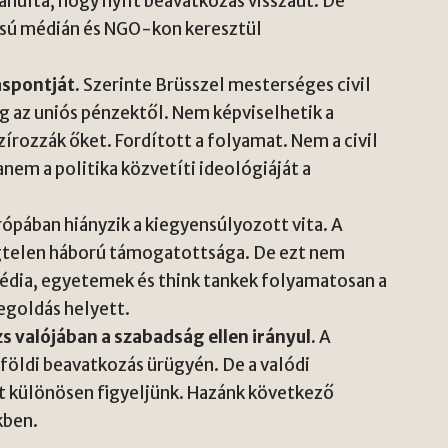
anulta, hogy nyílt beavatkozás visszaüt. De
zású médián és NGO-kon keresztül
áspontját.
Szerinte Brüsszel mesterséges civil
gg az uniós pénzektől. Nem képviselhetik a
zírozzák őket. Fordított a folyamat. Nem a civil
anem a politika közvetíti ideológiáját a
pában hiányzik a kiegyensúlyozott vita. A
gtelen háború támogatottsága. De ezt nem
 média, egyetemek és think tankek folyamatosan a
egoldás helyett.
 valójában a szabadság ellen irányul.
A
földi beavatkozás ürügyén. De a valódi
 különösen figyeljünk. Hazánk következő
kben.