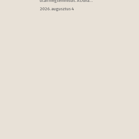
után megsemmisült. A Duna…
2026. augusztus 4