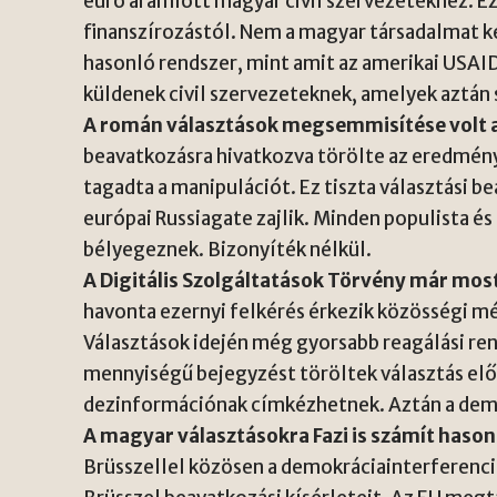
euró áramlott magyar civil szervezetekhez. E
finanszírozástól. Nem a magyar társadalmat kép
hasonló rendszer, mint amit az amerikai USAI
küldenek civil szervezeteknek, amelyek aztán s
A román választások megsemmisítése volt a
beavatkozásra hivatkozva törölte az eredmény
tagadta a manipulációt. Ez tiszta választási be
európai Russiagate zajlik. Minden populista 
bélyegeznek. Bizonyíték nélkül.
A Digitális Szolgáltatások Törvény már mo
havonta ezernyi felkérés érkezik közösségi mé
Választások idején még gyorsabb reagálási re
mennyiségű bejegyzést töröltek választás el
dezinformációnak címkézhetnek. Aztán a demo
A magyar választásokra Fazi is számít hasonl
Brüsszellel közösen a demokráciainterferen