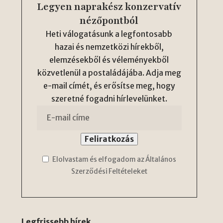
Legyen naprakész konzervatív
nézőpontból
Heti válogatásunk a legfontosabb
hazai és nemzetközi hírekből,
elemzésekből és véleményekből
közvetlenül a postaládájába. Adja meg
e-mail címét, és erősítse meg, hogy
szeretné fogadni hírlevelünket.
Elolvastam és elfogadom az Általános
Szerződési Feltételeket
Legfrissebb hírek