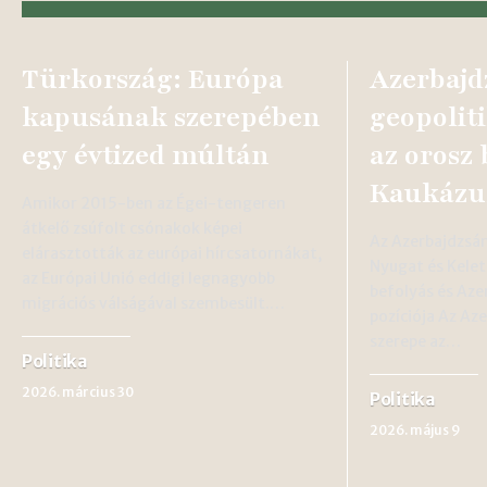
Türkország: Európa
Azerbajd
kapusának szerepében
geopoliti
egy évtized múltán
az orosz 
Kaukázu
Amikor 2015-ben az Égei-tengeren
átkelő zsúfolt csónakok képei
Az Azerbajdzsán
elárasztották az európai hírcsatornákat,
Nyugat és Kelet
az Európai Unió eddigi legnagyobb
befolyás és Aze
migrációs válságával szembesült.…
pozíciója Az Az
szerepe az…
Politika
2026. március 30
Politika
2026. május 9