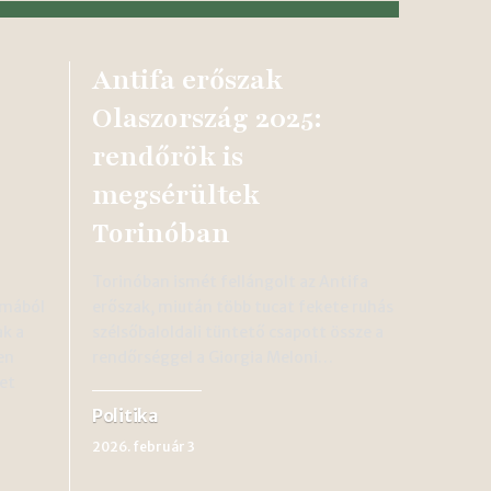
Antifa erőszak
Olaszország 2025:
rendőrök is
megsérültek
Torinóban
Torinóban ismét fellángolt az Antifa
lmából
erőszak, miután több tucat fekete ruhás
k a
szélsőbaloldali tüntető csapott össze a
en
rendőrséggel a Giorgia Meloni…
et
Politika
2026. február 3