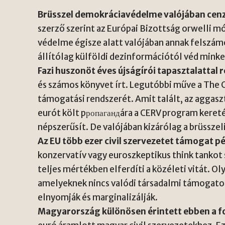
Brüsszel demokráciavédelme valójában cenzú
szerző szerint az Európai Bizottság orwelli 
védelme égisze alatt valójában annak felszám
állítólag külföldi dezinformációtól véd minke
Fazi huszonöt éves újságírói tapasztalattal 
és számos könyvet írt. Legutóbbi műve a The 
támogatási rendszerét. Amit talált, az aggasz
eurót költ pропагандára a CERV program kereté
népszerűsít. De valójában kizárólag a brüsszel
Az EU több ezer civil szervezetet támogat p
konzervatív vagy euroszkeptikus think tankot 
teljes mértékben elferdíti a közéleti vitát. 
amelyeknek nincs valódi társadalmi támogat
elnyomják és marginalizálják.
Magyarország különösen érintett ebben a 