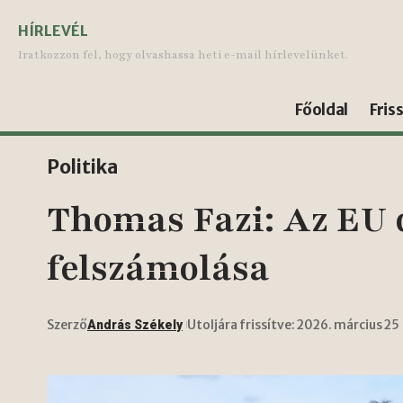
HÍRLEVÉL
Iratkozzon fel, hogy olvashassa heti e-mail hírlevelünket.
Főoldal
Fris
Politika
Thomas Fazi: Az EU
felszámolása
Szerző
Utoljára frissítve: 2026. március 25
András Székely