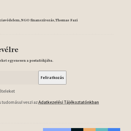
ciavédelem
NGO finanszírozás
Thomas Fazi
evélre
eket egyenesen a postafiókjába.
ételeket
s tudomásul veszi az
Adatkezelési Tájékoztatónkban