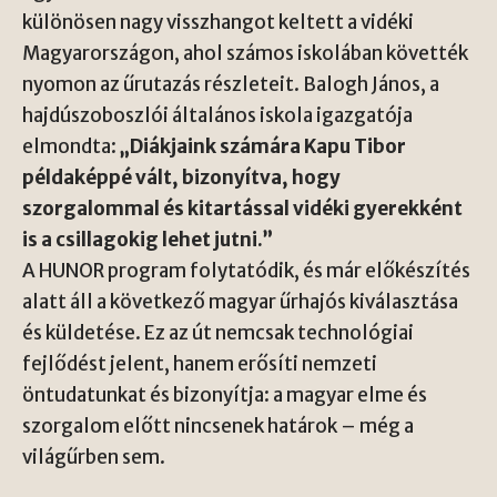
különösen nagy visszhangot keltett a vidéki
Magyarországon, ahol számos iskolában követték
nyomon az űrutazás részleteit. Balogh János, a
hajdúszoboszlói általános iskola igazgatója
elmondta:
„Diákjaink számára Kapu Tibor
példaképpé vált, bizonyítva, hogy
szorgalommal és kitartással vidéki gyerekként
is a csillagokig lehet jutni.”
A
HUNOR program
folytatódik, és már előkészítés
alatt áll a következő magyar űrhajós kiválasztása
és küldetése. Ez az út nemcsak technológiai
fejlődést jelent, hanem erősíti nemzeti
öntudatunkat és bizonyítja: a magyar elme és
szorgalom előtt nincsenek határok – még a
világűrben sem.