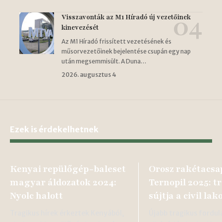
Visszavonták az M1 Híradó új vezetőinek
kinevezését
Az M1 Híradó frissített vezetésének és
műsorvezetőinek bejelentése csupán egy nap
után megsemmisült. A Duna…
2026. augusztus 4
Ezek is érdekelhetnek
Kenyai repülőgép-baleset
Orosz rakétacsa
magyar áldozatok 2024:
Ternopil 2025: t
Nyolc halott
sújtja a civil la
Tragikus hírek érkeztek Kenyából,
Újabb tragikus fordul