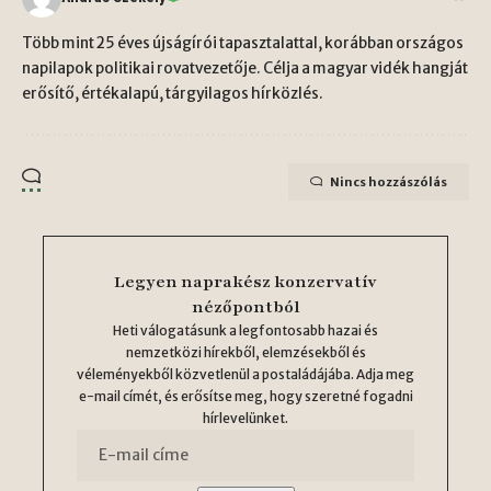
Több mint 25 éves újságírói tapasztalattal, korábban országos
napilapok politikai rovatvezetője. Célja a magyar vidék hangját
erősítő, értékalapú, tárgyilagos hírközlés.
Nincs hozzászólás
Legyen naprakész konzervatív
nézőpontból
Heti válogatásunk a legfontosabb hazai és
nemzetközi hírekből, elemzésekből és
véleményekből közvetlenül a postaládájába. Adja meg
e-mail címét, és erősítse meg, hogy szeretné fogadni
hírlevelünket.