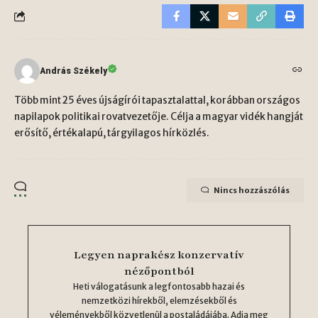
András Székely
Több mint 25 éves újságírói tapasztalattal, korábban országos
napilapok politikai rovatvezetője. Célja a magyar vidék hangját
erősítő, értékalapú, tárgyilagos hírközlés.
Nincs hozzászólás
Legyen naprakész konzervatív
nézőpontból
Heti válogatásunk a legfontosabb hazai és
nemzetközi hírekből, elemzésekből és
véleményekből közvetlenül a postaládájába. Adja meg