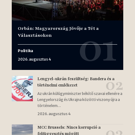
Orbán: Magyarország Jövője a Tét a
Választásokon
Politika
2026. augusztus 4
Lengyel-ukrán feszültség: Bandera és a
történelmi emlékezet
Az ukrán külügyminiszter békítő szavai ellenére a
Lengyelország és Ukrajna közötti viszony újra a
történelem…
2026. augusztus 4
MCC Brussels: Nincs korrupció a
felfüggesztés mögött