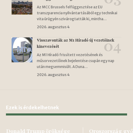
Az MCC Brussels felfüggesztése az EU
transzparencia nyilvántartásából egy technikai
vita ürügyén szivárogtatták ki, mintha…
2026. augusztus 4
Visszavonták az M1 Híradó új vezetőinek
kinevezését
Az M1 Híradó frissített vezetésének és
műsorvezetőinek bejelentése csupán egy nap
után megsemmisült. A Duna…
2026. augusztus 4
Ezek is érdekelhetnek
Donald Trump öröksége
Oroszország gy