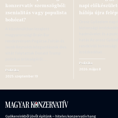
konzervatív szemszögből:
napi előkészület
zsenialitás vagy populista
hálója újra felép
bohózat?
Orosz Győzelem nap r
biztonsági intézkedé
A közelmúltban lezajlott
hadművelet és a pszic
magyarországi Brain Bar
hatás Az orosz Győze
rendezvényen Pogátsa Zoltán és
rendkívüli biztonsági
Jacob Reynolds közgazdászok éles
intézkedései…
vitát folytattak Donald Trump
politikai örökségéről.…
Politika
2026. május 8
Politika
2025. szeptember 19
Gyökereinkből jövőt építünk – hiteles konzervatív hang