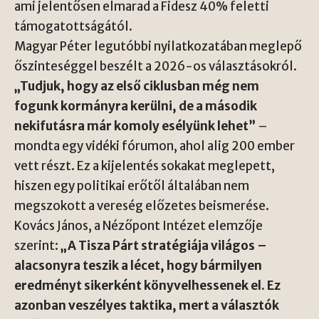
ami jelentősen elmarad a Fidesz 40% feletti
támogatottságától.
Magyar Péter legutóbbi nyilatkozatában meglepő
őszinteséggel beszélt a 2026-os választásokról.
„Tudjuk, hogy az első ciklusban még nem
fogunk kormányra kerülni, de a második
nekifutásra már komoly esélyünk lehet”
–
mondta egy vidéki fórumon, ahol alig 200 ember
vett részt. Ez a kijelentés sokakat meglepett,
hiszen egy politikai erőtől általában nem
megszokott a vereség előzetes beismerése.
Kovács János, a Nézőpont Intézet elemzője
szerint:
„A Tisza Párt stratégiája világos –
alacsonyra teszik a lécet, hogy bármilyen
eredményt sikerként könyvelhessenek el. Ez
azonban veszélyes taktika, mert a választók