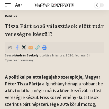
Aa
Politika
Tisza Párt 2026 választások előtt már
vereségre készül?
Szerző
Utoljára frissítve: 2026. február 5
András Székely
2 perces olvasmány
A politikai paletta legújabb szereplője, Magyar
Péter Tisza Pártja
alig néhány hónapja robbant be
a köztudatba, mégis máris a következő választási
vereségre készül. Friss közvélemény-kutatások
szerint a párt népszerűsége 20% körül mozog,