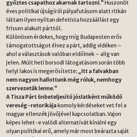
győztes csapathoz akarnak tartozni.”
Huszonöt
éves politikai újságírói pályafutásom alatt ritkán
láttam ilyen nyíltan defetista hozzáállást egy
frissen alakult párttól.
Különösen érdekes, hogy míg Budapesten erős
támogatottságot élvez a párt, addig vidéken –
ahol a választások valóban eldőlnek – alig van
jelen. Múlt heti borsodi látogatásom során több
helyi lakos is megerősítette:
„Itt a falvakban
nem nagyon hallottunk még róluk, nemhogy
szervezetük lenne.”
A Tisza Párt önbeteljesítő jóslatként működő
vereség-retorikája
komoly kérdéseket vet fel a
magyar ellenzék jövőjével kapcsolatban. Vajon
képes lehet-e valódi alternatívát kínálni egy
olyan politikai erő, amely már most beárazta saját