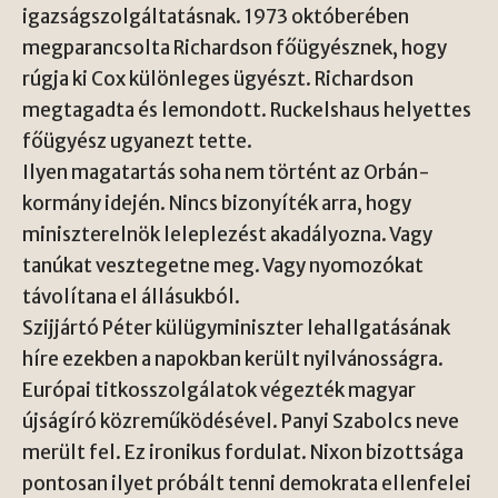
igazságszolgáltatásnak. 1973 októberében
megparancsolta Richardson főügyésznek, hogy
rúgja ki Cox különleges ügyészt. Richardson
megtagadta és lemondott. Ruckelshaus helyettes
főügyész ugyanezt tette.
Ilyen magatartás soha nem történt az Orbán-
kormány idején. Nincs bizonyíték arra, hogy
miniszterelnök leleplezést akadályozna. Vagy
tanúkat vesztegetne meg. Vagy nyomozókat
távolítana el állásukból.
Szijjártó Péter külügyminiszter lehallgatásának
híre ezekben a napokban került nyilvánosságra.
Európai titkosszolgálatok végezték magyar
újságíró közreműködésével. Panyi Szabolcs neve
merült fel. Ez ironikus fordulat. Nixon bizottsága
pontosan ilyet próbált tenni demokrata ellenfelei