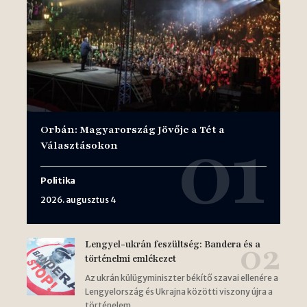
Orbán: Magyarország Jövője a Tét a
Választásokon
Politika
2026. augusztus 4
Lengyel-ukrán feszültség: Bandera és a
történelmi emlékezet
Az ukrán külügyminiszter békítő szavai ellenére a
Lengyelország és Ukrajna közötti viszony újra a
történelem…