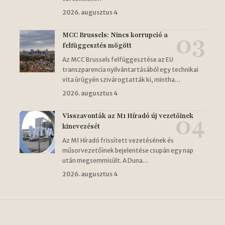
2026. augusztus 4
MCC Brussels: Nincs korrupció a
felfüggesztés mögött
Az MCC Brussels felfüggesztése az EU
transzparencia nyilvántartásából egy technikai
vita ürügyén szivárogtatták ki, mintha…
2026. augusztus 4
Visszavonták az M1 Híradó új vezetőinek
kinevezését
Az M1 Híradó frissített vezetésének és
műsorvezetőinek bejelentése csupán egy nap
után megsemmisült. A Duna…
2026. augusztus 4