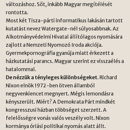
változáshoz. Sőt, inkább Magyar megítélését
rontotta.
Most két Tisza-párti informatikus lakásán tartott
kutatást nevez Watergate-nél súlyosabbnak. Az
Alkotmányvédelmi Hivatal állítólagos nyomására
zajlott a Nemzeti Nyomozó Iroda akciója.
Gyermekpornográfia gyanúja miatt érkezett a
házkutatási parancs. Magyar szerint ez visszaélés a
hatalommal.
De nézzük a tényleges különbségeket.
Richard
Nixon elnök 1972-ben ötven államból
negyvenkiencet megnyert. Mégis lemondásra
kényszerült. Miért? A Demokrata Párt mindkét
kongresszusi házban többséget szerzett. A
felelősségre vonás valós veszély volt. Nixon
kormánya óriási politikai nyomás alatt állt.