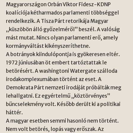
Magyarországon Orbán Viktor Fidesz-KDNP
koalíciója kétharmados parlamenti többséggel
rendelkezik. A Tisza Párt retorikája Magyar
„küszöbön álló győzelméről” beszél. A valóság
mást mutat. Nincs olyan parlamenti erő, amely
kormányváltást kikényszeríthetne.
A botrányok kiindulópontja is gyökeresen eltér.
1972 júniusában öt embert tartóztattak le
betörésért. A washingtoni Watergate szálloda
irodakomplexumában történt az eset. A
Demokrata Párt nemzeti irodáját próbálták meg
lehallgatni. Ez egyértelmű „köztörvényes”
bűncselekmény volt. Később derült ki a politikai
háttér.
A magyar esetben semmi hasonló nem történt.
Nem volt betörés, lopás vagy erőszak. Az