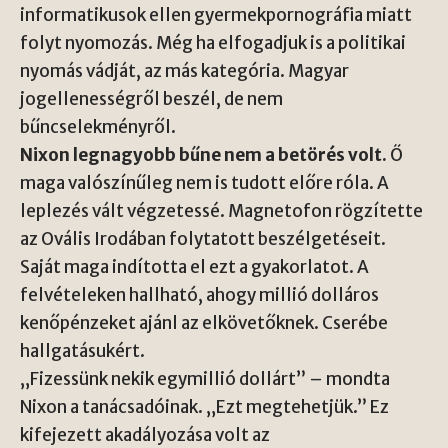
informatikusok ellen gyermekpornográfia miatt
folyt nyomozás. Még ha elfogadjuk is a politikai
nyomás vádját, az más kategória. Magyar
jogellenességről beszél, de nem
bűncselekményről.
Nixon legnagyobb bűne nem a betörés volt.
Ő
maga valószínűleg nem is tudott előre róla. A
leplezés vált végzetessé. Magnetofon rögzítette
az Ovális Irodában folytatott beszélgetéseit.
Saját maga indította el ezt a gyakorlatot. A
felvételeken hallható, ahogy millió dolláros
kenőpénzeket ajánl az elkövetőknek. Cserébe
hallgatásukért.
„Fizessünk nekik egymillió dollárt” – mondta
Nixon a tanácsadóinak. „Ezt megtehetjük.” Ez
kifejezett akadályozása volt az