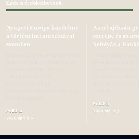
Ezek is érdekelhetnek
Nyugati Európa küzdelme
Azerbajdzsán ge
a történelmi amnéziával
szerepe és az or
szemben
befolyás a Kauk
Nyugat-Európa jelenleg súlyos árat
Az Azerbajdzsán geopo
fizet a történelmi amnézia miatt.
szerepe a Nyugat és K
Évtizedek óta zajló tömeges
Oroszországi befolyá
muszlim bevándorlás
Azerbajdzsán függetl
következtében Nagy-
Az Azerbajdzsán geopo
Britanniában, Németországban és
szerepe az…
Franciaországban…
Politika
Politika
2026. május 9
2026. április 6