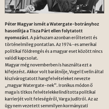
Péter Magyar ismét a Watergate-botrányhoz
hasonlítja a Tisza Párt ellen folytatott
nyomozást.
A párhuzam azonban erőltetett és
történelmileg pontatlan. Az 1974-es amerikai
politikai földrengés és a magyar eset között nincs
valódi kapcsolat.
Magyar még novemberben is használta ezt a
kifejezést. Akkor volt barátnője, Vogel Evelin által
kiszivárogtatott hangfelvételeket nevezte
„magyar Watergate-nek”. Ironikus módon ő
maga is titkos felvételekkelindította politikai
karrierjét volt feleségéről, Varga Juditról. Az az
ügy nem vezetett semmilyen kormányzati