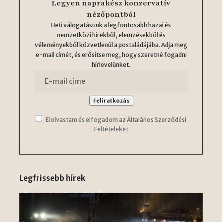
Legyen naprakész konzervatív
nézőpontból
Heti válogatásunk a legfontosabb hazai és
nemzetközi hírekből, elemzésekből és
véleményekből közvetlenül a postaládájába. Adja meg
e-mail címét, és erősítse meg, hogy szeretné fogadni
hírlevelünket.
Elolvastam és elfogadom az Általános Szerződési
Feltételeket
Legfrissebb hírek