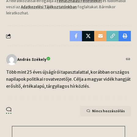
A feliratkozással elfogadja a
Felhasználási Feltételeket
és tudomásul
veszi az
Adatkezelési Tájékoztatónkban
foglaltakat. Bármikor
leiratkozhat.
András Székely
Több mint 25 éves újságírói tapasztalattal, korábban országos
napilapok politikai rovatvezetője. Célja a magyar vidék hangját
erősítő, értékalapú, tárgyilagos hírközlés.
Nincs hozzászólás