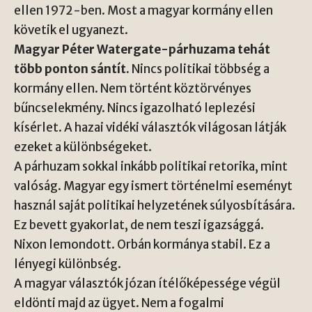
ellen 1972-ben. Most a magyar kormány ellen
követik el ugyanezt.
Magyar Péter Watergate-párhuzama tehát
több ponton sántít.
Nincs politikai többség a
kormány ellen. Nem történt köztörvényes
bűncselekmény. Nincs igazolható leplezési
kísérlet. A hazai vidéki választók világosan látják
ezeket a különbségeket.
A párhuzam sokkal inkább politikai retorika, mint
valóság. Magyar egy ismert történelmi eseményt
használ saját politikai helyzetének súlyosbítására.
Ez bevett gyakorlat, de nem teszi igazsággá.
Nixon lemondott. Orbán kormánya stabil. Ez a
lényegi különbség.
A magyar választók józan ítélőképessége végül
eldönti majd az ügyet. Nem a fogalmi