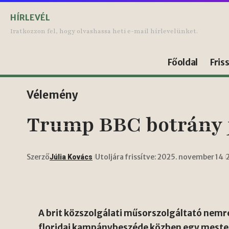
HÍRLEVÉL
Iratkozzon fel, hogy olvashassa heti e-mail hírlevelünket.
Főoldal
Fris
Vélemény
Trump BBC botrány j
Szerző
Utoljára frissítve: 2025. november 14
Júlia Kovács
A brit közszolgálati műsorszolgáltató nemr
floridai kampánybeszéde közben egy mesterl