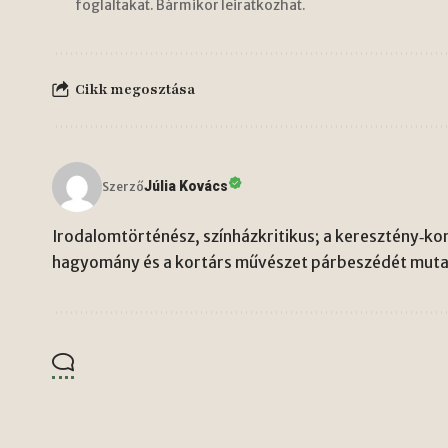
foglaltakat. Bármikor leiratkozhat.
Cikk megosztása
Júlia Kovács
Szerző
Irodalomtörténész, színházkritikus; a keresztény‑kon
hagyomány és a kortárs művészet párbeszédét mutat