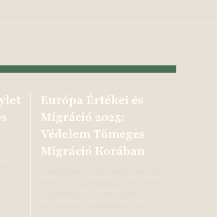
ylet
Európa Értékei és
és
Migráció 2025:
Védelem Tömeges
Migráció Korában
ta az
A keresztény Európa jövője talán soha
nem állt olyan kihívások előtt, mint
l a
napjainkban. A kontinensünket érő
tömeges migráció hullámai nem…