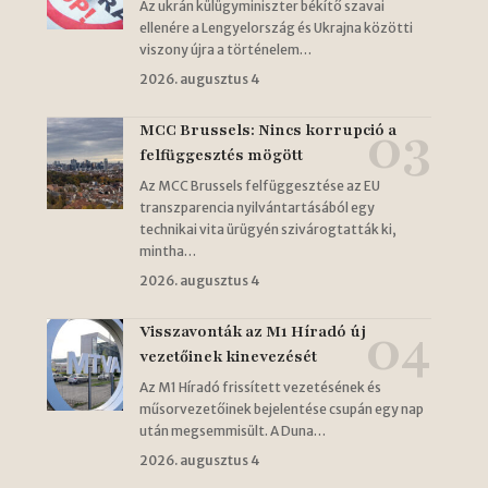
Az ukrán külügyminiszter békítő szavai
ellenére a Lengyelország és Ukrajna közötti
viszony újra a történelem…
2026. augusztus 4
MCC Brussels: Nincs korrupció a
felfüggesztés mögött
Az MCC Brussels felfüggesztése az EU
transzparencia nyilvántartásából egy
technikai vita ürügyén szivárogtatták ki,
mintha…
2026. augusztus 4
Visszavonták az M1 Híradó új
vezetőinek kinevezését
Az M1 Híradó frissített vezetésének és
műsorvezetőinek bejelentése csupán egy nap
után megsemmisült. A Duna…
2026. augusztus 4