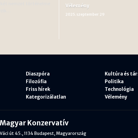
dkét nemzet történelme
Vélemény
ezik…
2025. szeptember 29
Diaszpóra
Kultúra és tá
Filozófia
Politika
Friss hírek
Technológia
Kategorizálatlan
Vélemény
Magyar Konzervatív
Váci út 45., 1134 Budapest, Magyarország