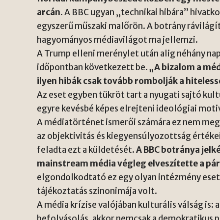
arcán.
A BBC ugyan „technikai hibára” hivatko
egyszerű műszaki malőrön. A botrány rávilágít
hagyományos médiavilágot ma jellemzi.
A Trump elleni merénylet után alig néhány na
időpontban következett be.
„A bizalom a médi
ilyen hibák csak tovább rombolják a hiteles
Az eset egyben tükröt tart a nyugati sajtó kultu
egyre kevésbé képes elrejteni ideológiai moti
A médiatörténet ismerői számára ez nem meg
az objektivitás és kiegyensúlyozottság értéke
feladta ezt a küldetését.
A BBC botránya jelké
mainstream média végleg elveszítette a párt
elgondolkodtató ez egy olyan intézmény eset
tájékoztatás szinonimája volt.
A média krízise valójában kulturális válság is: 
befolyásolás, akkor nemcsak a demokratikus p