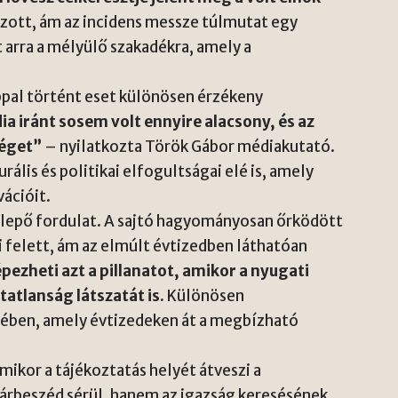
zott, ám az incidens messze túlmutat egy
 arra a mélyülő szakadékra, amely a
ppal történt eset különösen érzékeny
a iránt sosem volt ennyire alacsony, és az
séget”
– nyilatkozta Török Gábor médiakutató.
rális és politikai elfogultságai elé is, amely
vációit.
lepő fordulat. A sajtó hagyományosan őrködött
i felett, ám az elmúlt évtizedben láthatóan
pezheti azt a pillanatot, amikor a nyugati
atlanság látszatát is.
Különösen
ében, amely évtizedeken át a megbízható
amikor a tájékoztatás helyét átveszi a
árbeszéd sérül, hanem az igazság keresésének