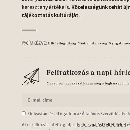
keresztény értéke is.
Kötelességünk tehát újr
tájékoztatás kultúráját.
CÍMKÉZVE:
BBC elfogultság
Média hitelesség
Nyugati méd
Feliratkozás a napi hírl
Maradjon naprakész! Kapja meg a legfrissebb hír
Elolvastam és elfogadom az Általános Szerződési Felt
A feliratkozással elfogadja a
Felhasználási Feltételeket
é