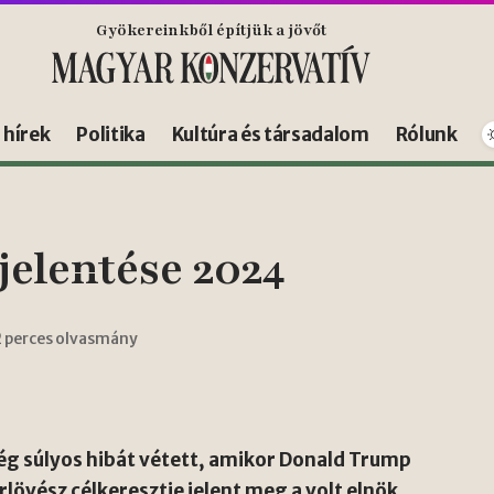
Gyökereinkből építjük a jövőt
s hírek
Politika
Kultúra és társadalom
Rólunk
elentése 2024
2 perces olvasmány
ég súlyos hibát vétett, amikor Donald Trump
övész célkeresztje jelent meg a volt elnök