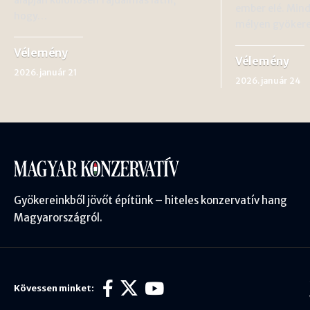
ember elé. Min
hogy…
mélyen gyöker
Vélemény
Vélemény
2026. január 21
2026. január 24
Gyökereinkből jövőt építünk – hiteles konzervatív hang
Magyarországról.
Kövessen minket: