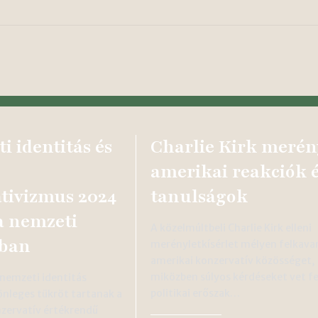
i identitás és
Charlie Kirk merén
amerikai reakciók 
tivizmus 2024
tanulságok
 a nemzeti
A közelmúltbeli Charlie Kirk elleni
sban
merényletkísérlet mélyen felkavar
amerikai konzervatív közösséget,
miközben súlyos kérdéseket vet fe
 nemzeti identitás
politikai erőszak…
nleges tükröt tartanak a
zervatív értékrendű