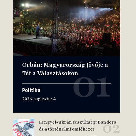
Orbán: Magyarország Jövője a
Tét a Választásokon
Politika
2026. augusztus 4
Lengyel-ukrán feszültség: Bandera
és a történelmi emlékezet