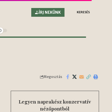
ÍRJ NEKÜNK
KERESÉS
Megosztás
Legyen naprakész konzervatív
nézőpontból