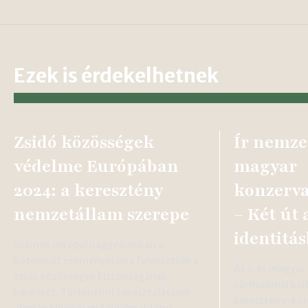
Ezek is érdekelhetnek
Zsidó közösségek
Ír nemzet
védelme Európában
magyar
2024: a keresztény
konzerva
nemzetállam szerepe
– Két út
identitá
Számos európai nagyvárosban a
közelmúlt eseményei újra felvetették a
Az ír és magyar
zsidó közösségek biztonságának
párhuzamai külö
kérdését. Történelmi tapasztalataink
keresztény-kon
alapján különösen fájdalmas látni,