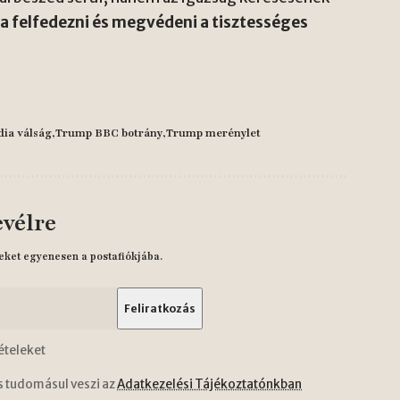
a felfedezni és megvédeni a tisztességes
ia válság
Trump BBC botrány
Trump merénylet
evélre
eket egyenesen a postafiókjába.
ételeket
s tudomásul veszi az
Adatkezelési Tájékoztatónkban