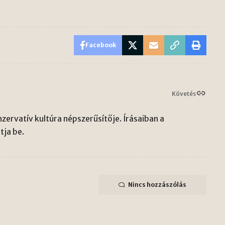
Facebook
Követés
zervatív kultúra népszerűsítője. Írásaiban a
ja be.
Nincs hozzászólás