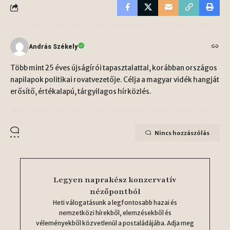
András Székely
Több mint 25 éves újságírói tapasztalattal, korábban országos
napilapok politikai rovatvezetője. Célja a magyar vidék hangját
erősítő, értékalapú, tárgyilagos hírközlés.
Nincs hozzászólás
Legyen naprakész konzervatív
nézőpontból
Heti válogatásunk a legfontosabb hazai és
nemzetközi hírekből, elemzésekből és
véleményekből közvetlenül a postaládájába. Adja meg