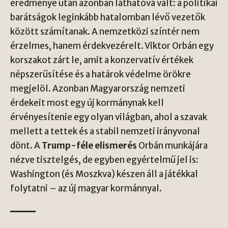
eredménye után azonban láthatóvá vált: a politikai
barátságok leginkább hatalomban lévő vezetők
között számítanak. A nemzetközi színtér nem
érzelmes, hanem érdekvezérelt. Viktor Orbán egy
korszakot zárt le, amit a konzervatív értékek
népszerűsítése és a határok védelme örökre
megjelöl. Azonban Magyarország nemzeti
érdekeit most egy új kormánynak kell
érvényesítenie egy olyan világban, ahol a szavak
mellett a tettek és a stabil nemzeti irányvonal
dönt. A
Trump-féle elismerés
Orbán munkájára
nézve tisztelgés, de egyben egyértelmű jel is:
Washington (és Moszkva) készen áll a játékkal
folytatni – az új magyar kormánnyal.