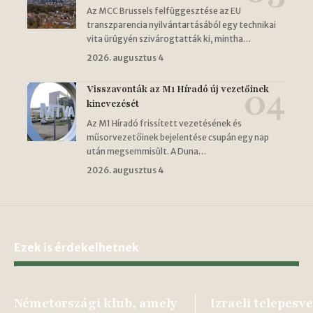
Az MCC Brussels felfüggesztése az EU
transzparencia nyilvántartásából egy technikai
vita ürügyén szivárogtatták ki, mintha…
2026. augusztus 4
Visszavonták az M1 Híradó új vezetőinek
kinevezését
Az M1 Híradó frissített vezetésének és
műsorvezetőinek bejelentése csupán egy nap
után megsemmisült. A Duna…
2026. augusztus 4
Ezek is érdekelhetnek
Németországi klub, amely
Izraeli telepesv