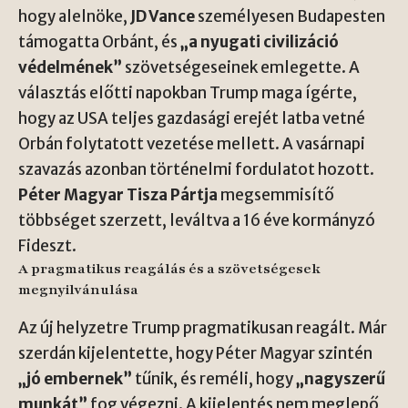
hogy alelnöke,
JD Vance
személyesen Budapesten
támogatta Orbánt, és
„a nyugati civilizáció
védelmének”
szövetségeseinek emlegette. A
választás előtti napokban Trump maga ígérte,
hogy az USA teljes gazdasági erejét latba vetné
Orbán folytatott vezetése mellett. A vasárnapi
szavazás azonban történelmi fordulatot hozott.
Péter Magyar Tisza Pártja
megsemmisítő
többséget szerzett, leváltva a 16 éve kormányzó
Fideszt.
A pragmatikus reagálás és a szövetségesek
megnyilvánulása
Az új helyzetre Trump pragmatikusan reagált. Már
szerdán kijelentette, hogy Péter Magyar szintén
„jó embernek”
tűnik, és reméli, hogy
„nagyszerű
munkát”
fog végezni. A kijelentés nem meglepő