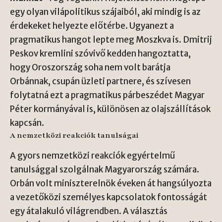
egy olyan vilápolitikus szájaiból, aki mindig is az
érdekeket helyezte előtérbe. Ugyanezt a
pragmatikus hangot lepte meg Moszkva is. Dmitrij
Peskov kremlini szóvivő kedden hangoztatta,
hogy Oroszország soha nem volt barátja
Orbánnak, csupán üzleti partnere, és szívesen
folytatná ezt a pragmatikus párbeszédet Magyar
Péter kormányával is, különösen az olajszállítások
kapcsán.
A nemzetközi reakciók tanulságai
A gyors nemzetközi reakciók egyértelmű
tanulsággal szolgálnak Magyarország számára.
Orbán volt miniszterelnök éveken át hangsúlyozta
a vezetőközi személyes kapcsolatok fontosságát
egy átalakuló világrendben. A választás