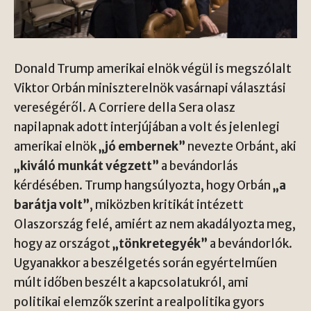
Donald Trump amerikai elnök végül is megszólalt
Viktor Orbán miniszterelnök vasárnapi választási
vereségéről. A Corriere della Sera olasz
napilapnak adott interjújában a volt és jelenlegi
amerikai elnök
„jó embernek”
nevezte Orbánt, aki
„kiváló munkát végzett”
a bevándorlás
kérdésében. Trump hangsúlyozta, hogy Orbán
„a
barátja volt”
, miközben kritikát intézett
Olaszország felé, amiért az nem akadályozta meg,
hogy az országot
„tönkretegyék”
a bevándorlók.
Ugyanakkor a beszélgetés során egyértelműen
múlt időben beszélt a kapcsolatukról, ami
politikai elemzők szerint a realpolitika gyors