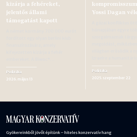
kizárja a fehéreket,
kompromisszum 
jelentős állami
Yossi Dagan vé
támogatást kapott
A gázai konfliktus öt
hónapjában egyre tö
A német kormány 700 000 eurót
szorgalmaznak tárgy
fordított egy olyan berlini klub
megoldást, miközben
finanszírozására, amely
világban erősödik a 
kifejezetten kizárja a fehér
Izraelre a humanitár
embereket. A Biwoc*…
Politika
Politika
2025. szeptember 22
2026. május 13
Gyökereinkből jövőt építünk – hiteles konzervatív hang