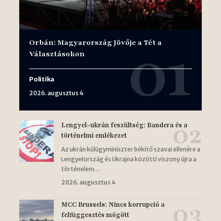
Orbán: Magyarország Jövője a Tét a
Választásokon
Politika
2026. augusztus 4
Lengyel-ukrán feszültség: Bandera és a
történelmi emlékezet
Az ukrán külügyminiszter békítő szavai ellenére a
Lengyelország és Ukrajna közötti viszony újra a
történelem…
2026. augusztus 4
MCC Brussels: Nincs korrupció a
felfüggesztés mögött