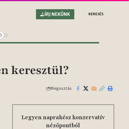
ÍRJ NEKÜNK
KERESÉS
n keresztül?
Megosztás
Legyen naprakész konzervatív
nézőpontból