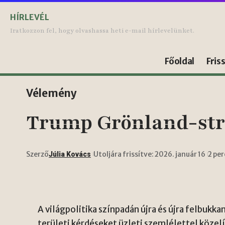
HÍRLEVÉL
Iratkozzon fel, hogy olvashassa heti e-mail hírlevelünket.
Főoldal
Fris
Vélemény
Trump Grönland-stra
Szerző
Utoljára frissítve: 2026. január 16
2 pe
Júlia Kovács
A világpolitika színpadán újra és újra felbukk
területi kérdéseket üzleti szemlélettel közel