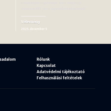
következményeikben. Kína márciusi
döntése 186 járat egyoldalú törléséről…
Vélemény
2025. december 5
rsadalom
Rólunk
Kapcsolat
Adatvédelmi tájékoztató
Felhasználási feltételek