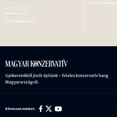
2025. november 1
Vélemény
2025. december 31
Gyökereinkből jövőt építünk – hiteles konzervatív hang
Magyarországról.
Kövessen minket: