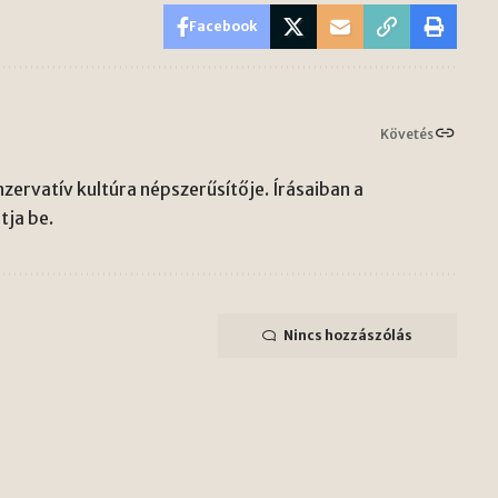
Facebook
Követés
zervatív kultúra népszerűsítője. Írásaiban a
ja be.
Nincs hozzászólás