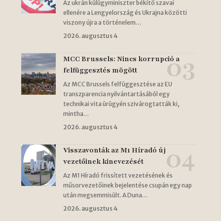
Az ukrán külügyminiszter békítő szavai
ellenére a Lengyelország és Ukrajna közötti
viszony újra a történelem…
2026. augusztus 4
MCC Brussels: Nincs korrupció a
felfüggesztés mögött
Az MCC Brussels felfüggesztése az EU
transzparencia nyilvántartásából egy
technikai vita ürügyén szivárogtatták ki,
mintha…
2026. augusztus 4
Visszavonták az M1 Híradó új
vezetőinek kinevezését
Az M1 Híradó frissített vezetésének és
műsorvezetőinek bejelentése csupán egy nap
után megsemmisült. A Duna…
2026. augusztus 4