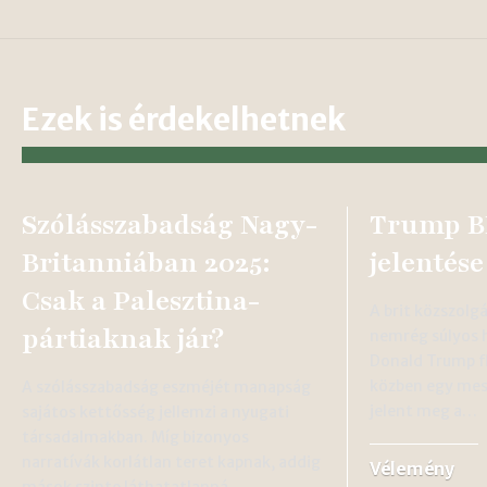
Ezek is érdekelhetnek
Szólásszabadság Nagy-
Trump B
Britanniában 2025:
jelentése
Csak a Palesztina-
A brit közszolg
pártiaknak jár?
nemrég súlyos h
Donald Trump f
közben egy mest
A szólásszabadság eszméjét manapság
jelent meg a…
sajátos kettősség jellemzi a nyugati
társadalmakban. Míg bizonyos
narratívák korlátlan teret kapnak, addig
Vélemény
mások szinte láthatatlanná…