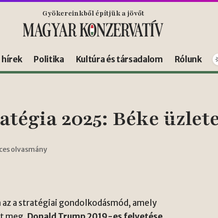
Gyökereinkből építjük a jövőt
s hírek
Politika
Kultúra és társadalom
Rólunk
tégia 2025: Béke üzlete
rces olvasmány
an az a stratégiai gondolkodásmód, amely
ít meg.
Donald Trump 2019-es felvetése