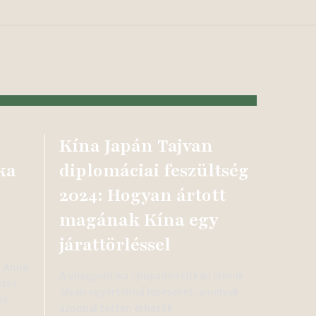
Kína Japán Tajvan
ka
diplomáciai feszültség
2024: Hogyan ártott
magának Kína egy
járattörléssel
l Anne
A világpolitika színpadán ritkán látunk
mzés
olyan egyértelmű lépéseket, amelyek
és
azonnal tetten érhetők