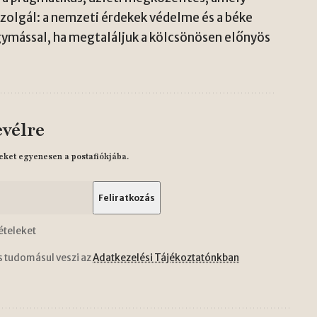
zolgál: a nemzeti érdekek védelme és a béke
gymással, ha megtaláljuk a kölcsönösen előnyös
evélre
eket egyenesen a postafiókjába.
ételeket
s tudomásul veszi az
Adatkezelési Tájékoztatónkban