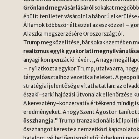
Grönland megvásárlásáról
sokakat megdöbbe
épült: területet vásárolni a háború elkerülés
Államok többször élt ezzel az eszközzel – gon
Alaszka megszerzésére Oroszországtól.
Trump megközelítése, bár sokak szemében me
realizmus egyik gyakorlati megnyilvánulás
anyagi kompenzáció révén. „A nagy megállap
– nyilatkozta egykor Trump, utalva arra, hogy
tárgyalóasztalhoz vezetik a feleket. A geopo
stratégiai jelentősége vitathatatlan: az olvadó
északi-sarki hajózási útvonalak ellenőrzése 
A keresztény-konzervatív értékrend mindig is
eredményeket. Ahogy Szent Ágoston tanítot
összhangja.”
Trump tranzakcionális külpoliti
összhangot kereste a nemzetközi kapcsolatok
hatalom, vélhetően ismét előtérbe kerülne ez