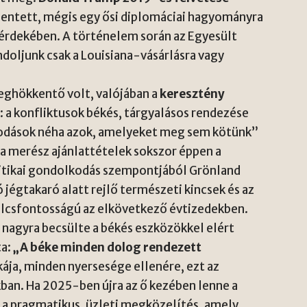
ntett, mégis egy ősi diplomáciai hagyományra
e érdekében. A történelem során az Egyesült
doljunk csak a Louisiana-vásárlásra vagy
ghökkentő volt, valójában a
keresztény
a
: a konfliktusok békés, tárgyalásos rendezése
odások néha azok, amelyeket meg sem kötünk”
 a merész ajánlattételek sokszor éppen a
litikai gondolkodás szempontjából Grönland
 jégtakaró alatt rejlő természeti kincsek és az
kulcsfontosságú az elkövetkező évtizedekben.
 nagyra becsülte a békés eszközökkel elért
ta:
„A béke minden dolog rendezett
kája, minden nyersesége ellenére, ezt az
ban. Ha 2025-ben újra az ő kezében lenne a
 a pragmatikus, üzleti megközelítés, amely