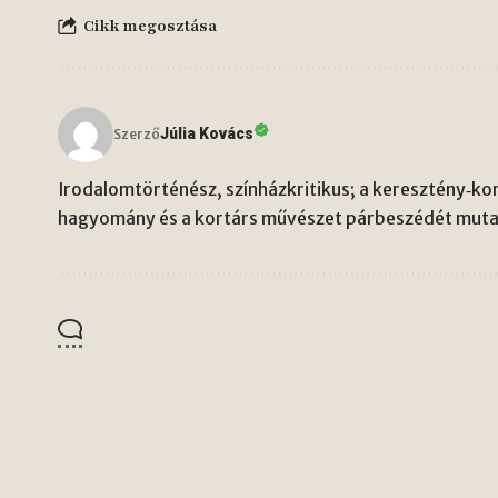
Cikk megosztása
Júlia Kovács
Szerző
Irodalomtörténész, színházkritikus; a keresztény‑kon
hagyomány és a kortárs művészet párbeszédét mutat