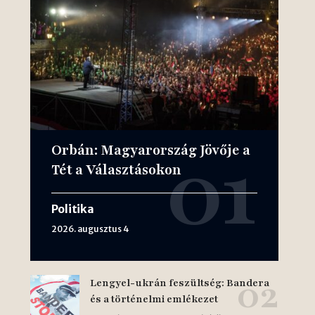
Orbán: Magyarország Jövője a
Tét a Választásokon
Politika
2026. augusztus 4
Lengyel-ukrán feszültség: Bandera
és a történelmi emlékezet