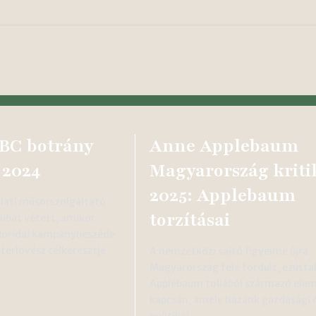
BC botrány
Anne Applebaum
 2024
Magyarország kriti
2025: Applebaum
álati műsorszolgáltató
torzításai
ibát vétett, amikor
loridai kampánybeszéde
erlövész célkeresztje
A nemzetközi sajtó figyelme újra
Magyarország felé fordult, ezútta
Applebaum tollából származó ele
kapcsán, amely hazánk gazdasági 
politikai…