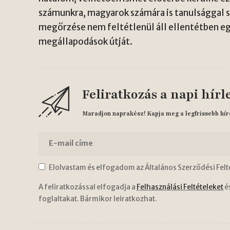
számunkra, magyarok számára is tanulsággal s
megőrzése nem feltétlenül áll ellentétben e
megállapodások útját.
Feliratkozás a napi hírl
Maradjon naprakész! Kapja meg a legfrissebb hír
Elolvastam és elfogadom az Általános Szerződési Felt
A feliratkozással elfogadja a
Felhasználási Feltételeket
é
foglaltakat. Bármikor leiratkozhat.