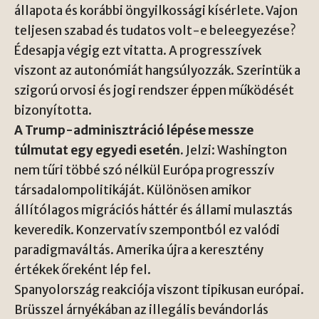
állapota és korábbi öngyilkossági kísérlete. Vajon
teljesen szabad és tudatos volt-e beleegyezése?
Édesapja végig ezt vitatta. A progresszívek
viszont az autonómiát hangsúlyozzák. Szerintük a
szigorú orvosi és jogi rendszer éppen működését
bizonyította.
A Trump-adminisztráció lépése messze
túlmutat egy egyedi esetén.
Jelzi: Washington
nem tűri többé szó nélkül Európa progresszív
társadalompolitikáját. Különösen amikor
állítólagos migrációs háttér és állami mulasztás
keveredik. Konzervatív szempontból ez valódi
paradigmaváltás. Amerika újra a keresztény
értékek őreként lép fel.
Spanyolország reakciója viszont tipikusan európai.
Brüsszel árnyékában az illegális bevándorlás