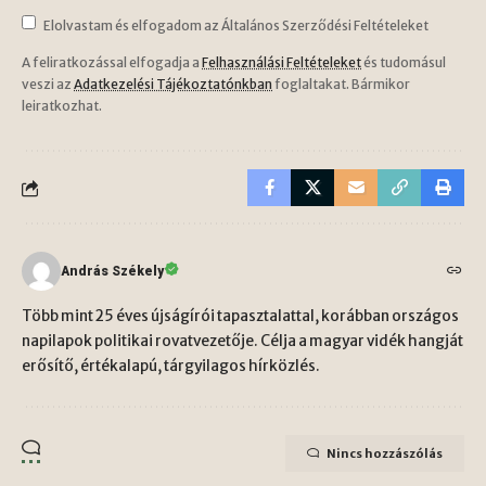
Elolvastam és elfogadom az Általános Szerződési Feltételeket
A feliratkozással elfogadja a
Felhasználási Feltételeket
és tudomásul
veszi az
Adatkezelési Tájékoztatónkban
foglaltakat. Bármikor
leiratkozhat.
András Székely
Több mint 25 éves újságírói tapasztalattal, korábban országos
napilapok politikai rovatvezetője. Célja a magyar vidék hangját
erősítő, értékalapú, tárgyilagos hírközlés.
Nincs hozzászólás