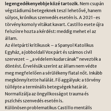
legengedékenyebbje közé tartozik.
Nem csupán
végstádiumú betegeknek teszi lehetővé, hanem
súlyos, krónikus szenvedés esetén is. A 2021-es
törvény komoly vitákat kavart. Castillo esete újra
felszínre hozta a kérdést: meddig mehet el az
állam.
Az életpárti kritikusok – a Spanyol Katolikus
Egyház, a jobboldali Vox párt és számos civil
szervezet – „a védelem kudarcának” nevezték a
döntést. Érvelésük szerint az állam nem védte
meg megfelelően a sérülékeny fiatal nőt. Inkább
megkönnyítette halálát. Fő aggályuk: a törvény
túllépte a terminális betegségek határát.
Normalizálja az öngyilkosságot trauma és
pszichés szenvedés esetén is.
Különösen problematikus Castillo mentális