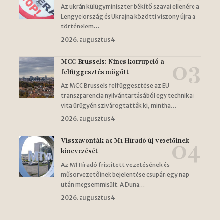
Az ukrán külügyminiszter békítő szavai ellenére a
Lengyelország és Ukrajna közötti viszony újra a
történelem…
2026. augusztus 4
MCC Brussels: Nincs korrupció a
felfüggesztés mögött
Az MCC Brussels felfüggesztése az EU
transzparencia nyilvántartásából egy technikai
vita ürügyén szivárogtatták ki, mintha…
2026. augusztus 4
Visszavonták az M1 Híradó új vezetőinek
kinevezését
Az M1 Híradó frissített vezetésének és
műsorvezetőinek bejelentése csupán egy nap
után megsemmisült. A Duna…
2026. augusztus 4