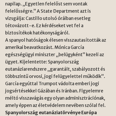
napilap. „Egyetlen felelőst sem vontak
felelősségre.” A State Department azt is
vizsgálja: Castillo utolsó óráiban esetleg
tétovázott-e. Ez kérdéseket vet fel a
biztosítékok hatékonyságáról.
A spanyol hatóságok élesen visszautasították az
amerikai beavatkozást. Mónica García
egészségügyi miniszter „belügyként” kezeli az
ügyet. Kijelentette: Spanyolország
eutanáziarendszere „garantált, szabályozott és
többszintű orvosi, jogi felügyelettel működik”.
García egyúttal Trumpot vádolta emberi jogi
jogsértésekkel Gázában és Iránban. Figyelemre
méltó visszavágás egy olyan adminisztrációnak,
amely éppen az életvédelem nevében szólal fel.
Spanyolország eutanáziatörvénye Európa