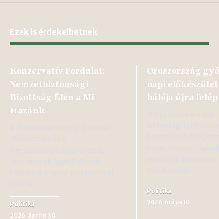
Ezek is érdekelhetnek
Konzervatív Fordulat:
Oroszország gy
Nemzetbiztonsági
napi előkészület
Bizottság Élén a Mi
hálója újra felép
Hazánk
Orosz Győzelem nap r
biztonsági intézkedé
A magyar parlament új ciklusa
hadművelet és a pszic
előkészítése és a
hatás Az orosz Győze
Nemzetbiztonsági Bizottság
rendkívüli biztonsági
vezetésének ügye A döntés
intézkedései…
háttere A magyar parlament új
ciklusa…
Politika
2026. május 10
Politika
2026. április 30