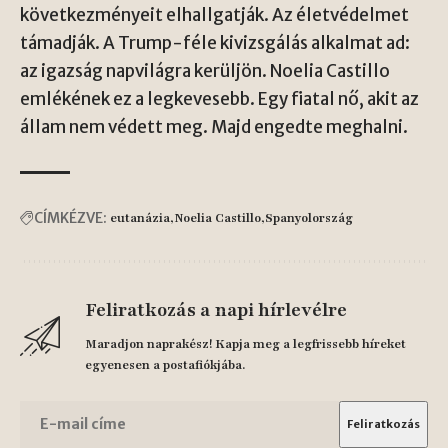
következményeit elhallgatják. Az életvédelmet
támadják. A Trump-féle kivizsgálás alkalmat ad:
az igazság napvilágra kerüljön. Noelia Castillo
emlékének ez a legkevesebb. Egy fiatal nő, akit az
állam nem védett meg. Majd engedte meghalni.
CÍMKÉZVE:
eutanázia
Noelia Castillo
Spanyolország
Feliratkozás a napi hírlevélre
Maradjon naprakész! Kapja meg a legfrissebb híreket
egyenesen a postafiókjába.