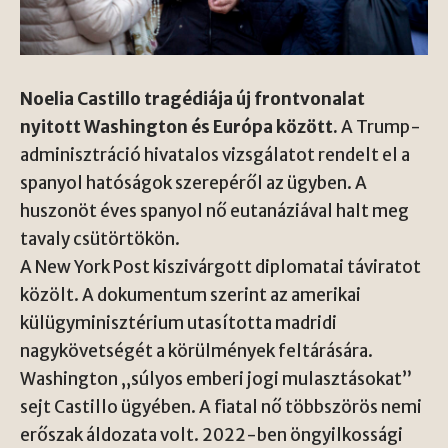
Noelia Castillo tragédiája új frontvonalat
nyitott Washington és Európa között.
A Trump-
adminisztráció hivatalos vizsgálatot rendelt el a
spanyol hatóságok szerepéről az ügyben. A
huszonöt éves spanyol nő eutanáziával halt meg
tavaly csütörtökön.
A New York Post kiszivárgott diplomatai táviratot
közölt. A dokumentum szerint az amerikai
külügyminisztérium utasította madridi
nagykövetségét a körülmények feltárására.
Washington „súlyos emberi jogi mulasztásokat”
sejt Castillo ügyében. A fiatal nő többszörös nemi
erőszak áldozata volt. 2022-ben öngyilkossági