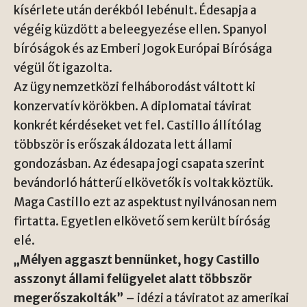
kísérlete után derékból lebénult. Édesapja a
végéig küzdött a beleegyezése ellen. Spanyol
bíróságok és az Emberi Jogok Európai Bírósága
végül őt igazolta.
Az ügy nemzetközi felháborodást váltott ki
konzervatív körökben. A diplomatai távirat
konkrét kérdéseket vet fel. Castillo állítólag
többször is erőszak áldozata lett állami
gondozásban. Az édesapa jogi csapata szerint
bevándorló hátterű elkövetők is voltak köztük.
Maga Castillo ezt az aspektust nyilvánosan nem
firtatta. Egyetlen elkövető sem került bíróság
elé.
„Mélyen aggaszt bennünket, hogy Castillo
asszonyt állami felügyelet alatt többször
megerőszakolták”
– idézi a táviratot az amerikai