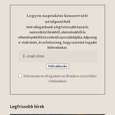
Legyen naprakész konzervatív
nézőpontból
Heti válogatásunk a legfontosabb hazai és
nemzetközi hírekből, elemzésekből és
véleményekből közvetlenül a postaládájába. Adja meg
e-mail címét, és erősítse meg, hogy szeretné fogadni
hírlevelünket.
Elolvastam és elfogadom az Általános Szerződési
Feltételeket
Legfrissebb hírek