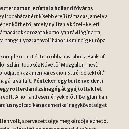
szterdamot, ezúttal a holland főváros
y irodaházat ért kisebb erejű támadás, amely a
éhez köthető, amely nyíltan a közel-keleti
támadások sorozata komolyan rávilágít arra,
ta hangsúlyoz: a távoli háborúk mindig Európa
 komplexumot érte a robbanás, ahol a Bank of
llaló Iszlám Jobbkéz Követői Mozgalom nevű
lodjatok az amerikai és cionista érdekektől.”
magára vállalt.
Pénteken egy buitenvelderti
 egy rotterdami zsinagógát gyújtottak fel.
m volt. A holland események előtt Belgiumban
rcius nyolcadikán az amerikai nagykövetséget
etlen volt, szervezettsége megkérdőjelezhető.