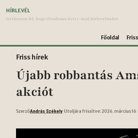
HÍRLEVÉL
Iratkozzon fel, hogy olvashassa heti e-mail hírlevelünket.
Főoldal
Fris
Friss hírek
Újabb robbantás Ams
akciót
Szerző
Utoljára frissítve: 2026. március 16
András Székely