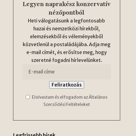
Legyen naprakész konzervatív
nézőpontból
Heti válogatásunk a legfontosabb
hazai és nemzetközi hírekből,
elemzésekből és véleményekből
közvetlenül a postaládájába. Adja meg
e-mail címét, és erősítse meg, hogy
szeretné fogadni hírlevelünket.
Elolvastam és elfogadom az Általános
Szerződési Feltételeket
Legfrissebb hírek