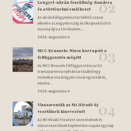
Lengyel-ukrán feszültség: Bandera
és a történelmi emlékezet
Az ukrán külügyminiszter békítő szavai
ellenére a Lengyelország és Ukrajna közötti
viszony újra a történelem…
2026. augusztus 4
MCC Brussels: Nincs korrupció a
felfüggesztés mögött
Az MCC Brussels felfüggesztése az EU
transzparencia nyilvántartásából egy
technikai vita ürügyén szivárogtatták ki,
mintha…
2026. augusztus 4
Visszavonták az M1 Híradó új
vezetőinek kinevezését
Az M1 Híradó frissített vezetésének és
műsorvezetőinek bejelentése csupán egy nap