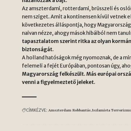
hazahozzák a bajt.
Az amszterdami, rotterdami, brüsszeli és osl
nem sziget. Amit a kontinensen kívül vetnek el
következetes álláspontja, hogy Magyarország
naivan nézze, ahogy mások hibáiból nem tanu
tapasztalatom szerint ritka az olyan kormá
biztonságát.
A holland hatóságok még nyomoznak, de a mint
felemeli a fejét Európában, pontosan úgy, ahog
Magyarország felkészült. Más európai orszá
venni a figyelmeztető jeleket.
CÍMKÉZVE:
Amszterdam Robbantás
Iszlamista Terrorizm