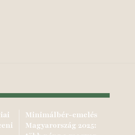
iai
Minimálbér-emelés
ceni
Magyarország 2025: