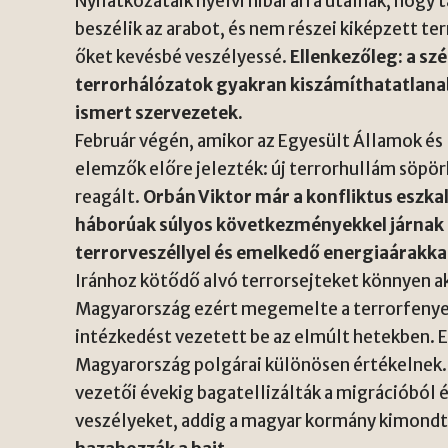
Nyilatkozataik nyelvi hibái arra utalnak, hogy
beszélik az arabot, és nem részei kiképzett t
őket kevésbé veszélyessé.
Ellenkezőleg: a szé
terrorhálózatok gyakran kiszámíthatatlanab
ismert szervezetek.
Február végén, amikor az Egyesült Államok és 
elemzők előre jelezték: új terrorhullám söpö
reagált.
Orbán Viktor már a konfliktus eszka
háborúak súlyos következményekkel járnak
terrorveszéllyel és emelkedő energiaárakka
Iránhoz kötődő alvó terrorsejteket könnyen ak
Magyarország ezért megemelte a terrorfenyeg
intézkedést vezetett be az elmúlt hetekben. Ez
Magyarország polgárai különösen értékelnek.
vezetői évekig bagatellizálták a migrációból 
veszélyeket, addig a magyar kormány kimondt