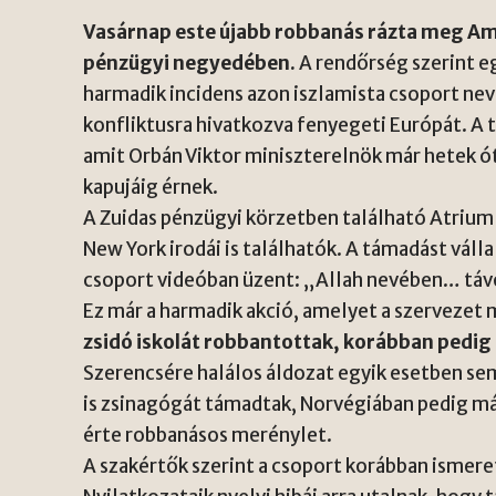
Vasárnap este újabb robbanás rázta meg Am
pénzügyi negyedében.
A rendőrség szerint eg
harmadik incidens azon iszlamista csoport nev
konfliktusra hivatkozva fenyegeti Európát. A 
amit Orbán Viktor miniszterelnök már hetek ó
kapujáig érnek.
A Zuidas pénzügyi körzetben található Atrium
New York irodái is találhatók. A támadást vá
csoport videóban üzent: „Allah nevében… távo
Ez már a harmadik akció, amelyet a szervezet 
zsidó iskolát robbantottak, korábban pedig
Szerencsére halálos áldozat egyik esetben se
is zsinagógát támadtak, Norvégiában pedig má
érte robbanásos merénylet.
A szakértők szerint a csoport korábban ismer