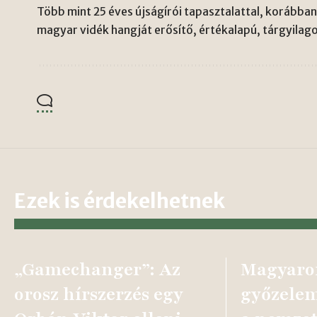
Több mint 25 éves újságírói tapasztalattal, korábban 
magyar vidék hangját erősítő, értékalapú, tárgyilago
Ezek is érdekelhetnek
„Gamechanger”: Az
Magyaro
orosz hírszerzés egy
győzelem