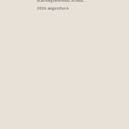
után megsemmisült. A Duna…
2026. augusztus 4