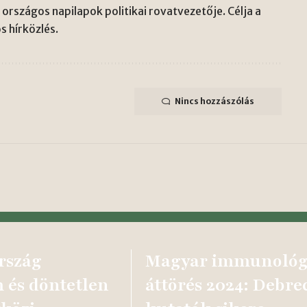
országos napilapok politikai rovatvezetője. Célja a
s hírközlés.
Nincs hozzászólás
rszág
Magyar immunológ
 és döntetlen
áttörés 2024: Debre