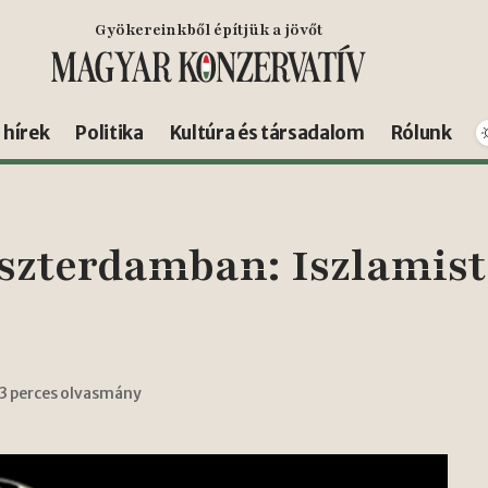
Gyökereinkből építjük a jövőt
s hírek
Politika
Kultúra és társadalom
Rólunk
zterdamban: Iszlamista
3 perces olvasmány