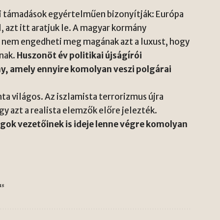
ói támadások egyértelműen bizonyítják: Európa
, azt itt aratjuk le. A magyar kormány
 nem engedheti meg magának azt a luxust, hogy
lnak.
Huszonöt év politikai újságírói
ny, amely ennyire komolyan veszi polgárai
a világos. Az iszlamista terrorizmus újra
y azt a realista elemzők előre jelezték.
gok vezetőinek is ideje lenne végre komolyan
us