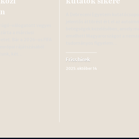
közi
kutatók sikere
en
A Debreceni Egyetem kutatócsopo
jelentős áttörést ért el az autoi
rúgó-válogatott vegyes
betegségek kezelésében, amely m
zárta a márciusi
emelheti Magyarországot a nemze
etet. Bár a 2026-os FIFA
tudományos figyelem…
európai rájátszásából
tunk, két…
Friss hírek
2025. október 14