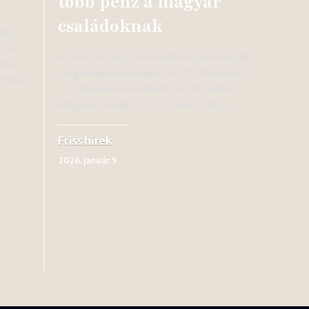
több pénz a magyar
családoknak
rtja
mmun
A kormány és a munkáltatói szervezetek
éltán
megállapodása alapján 2025 januárjától
tközi
11 százalékkal emelkedik a minimálbér
Magyarországon. Ez azt jelenti, hogy…
Friss hírek
2026. január 5