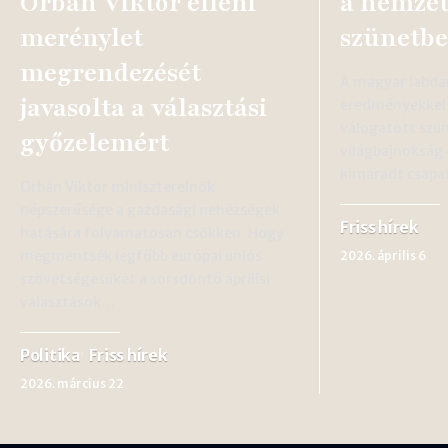
Orbán Viktor elleni
a nemzet
merénylet
szünetb
megrendezését
A magyar labda
javasolta a választási
eredményekkel 
válogatott szün
győzelemért
világbajnokság 
kimaradt csapa
Orbán Viktor miniszterelnök
népszerűsége a gazdasági nehézségek
Friss hírek
hatására folyamatosan csökken. Hogy
megmentsék legfőbb európai uniós
2026. április 6
szövetségesüket a sorsdöntő áprilisi
választások…
Politika
Friss hírek
2026. március 22