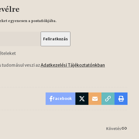
evélre
eket egyenesen a postafiókjába.
ételeket
s tudomásul veszi az
Adatkezelési Tájékoztatónkban
Facebook
Követés