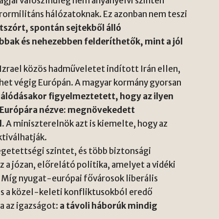
 tagjai valószínűleg nem anyanyelvi szinten
errormilitáns hálózatoknak. Ez azonban nem teszi
tszórt, spontán sejtekből álló
bak és nehezebben felderíthetők, mint a jól
Izrael közös hadműveletet indított Irán ellen,
rhet végig Európán. A magyar kormány gyorsan
lálódásakor figyelmeztetett, hogy az ilyen
 Európára nézve: megnövekedett
l.
A miniszterelnök azt is kiemelte, hogy az
tiválhatják.
etettségi szintet, és több biztonsági
 a józan, előrelátó politika, amelyet a vidéki
 Míg nyugat-európai fővárosok liberális
és a közel-keleti konfliktusokból eredő
a az igazságot:
a távoli háborúk mindig