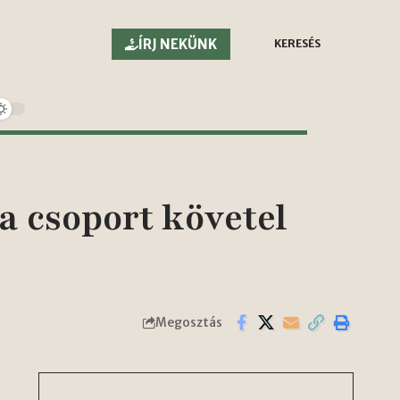
ÍRJ NEKÜNK
KERESÉS
 csoport követel
Megosztás