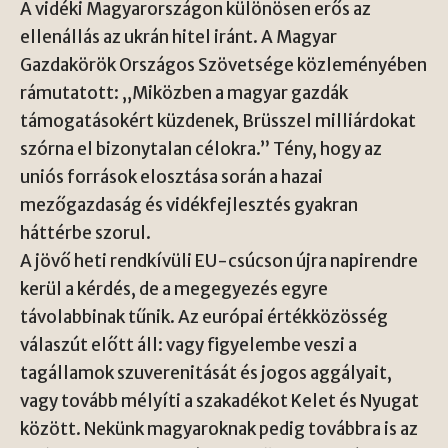
A vidéki Magyarországon különösen erős az
ellenállás az ukrán hitel iránt. A
Magyar
Gazdakörök Országos Szövetsége
közleményében
rámutatott: „Miközben a magyar gazdák
támogatásokért küzdenek, Brüsszel milliárdokat
szórna el bizonytalan célokra.” Tény, hogy az
uniós források elosztása során a hazai
mezőgazdaság és vidékfejlesztés gyakran
háttérbe szorul.
A jövő heti rendkívüli EU-csúcson újra napirendre
kerül a kérdés, de a megegyezés egyre
távolabbinak tűnik. Az európai értékközösség
válaszút előtt áll: vagy figyelembe veszi a
tagállamok szuverenitását és jogos aggályait,
vagy tovább mélyíti a szakadékot Kelet és Nyugat
között. Nekünk magyaroknak pedig továbbra is az