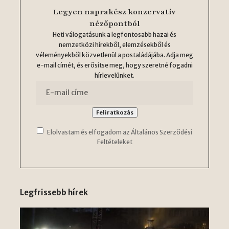
Legyen naprakész konzervatív
nézőpontból
Heti válogatásunk a legfontosabb hazai és
nemzetközi hírekből, elemzésekből és
véleményekből közvetlenül a postaládájába. Adja meg
e-mail címét, és erősítse meg, hogy szeretné fogadni
hírlevelünket.
Elolvastam és elfogadom az Általános Szerződési
Feltételeket
Legfrissebb hírek