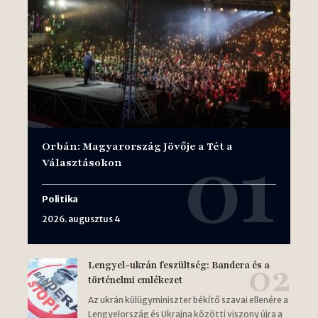
Orbán: Magyarország Jövője a Tét a
Választásokon
Politika
2026. augusztus 4
Lengyel-ukrán feszültség: Bandera és a
történelmi emlékezet
Az ukrán külügyminiszter békítő szavai ellenére a
Lengyelország és Ukrajna közötti viszony újra a