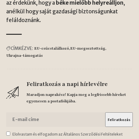
az érdekünk, hogy a
béke mielőbb helyreálljon
,
anélkül hogy saját gazdasági biztonságunkat
feláldoznánk.
CÍMKÉZVE:
EU-csúcstalálkozó
EU-megosztottság
Ukrajna-támogatás
Feliratkozás a napi hírlevélre
Maradjon naprakész! Kapja meg a legfrissebb híreket
egyenesen a postafiókjába.
Elolvastam és elfogadom az Általános Szerződési Feltételeket