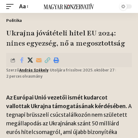
Aa
Politika
Ukrajna jóvátételi hitel EU 2024:
nincs egyezség, nő a megosztottság
Szerző
Utoljára frissítve: 2025. október 27
András Székely
2 perces olvasmány
Az Európai Unió vezetői ismét kudarcot
vallottak Ukrajna támogatásának kérdésében.
A
tegnapi brüsszeli csúcstalálkozón nem született
megállapodás az Ukrajnának szánt 50 milliárd
eurós hitelcsomagról, ami újabb bizonyítéka