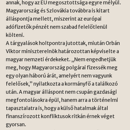
annak, hogy az EU megosztottsága egyre mélyül.
Magyarország és Szlovákia továbbra is kitart
álláspontja mellett, miszerint az európai
adófizetők pénzét nem szabad felelőtlenül
költeni.
A tárgyalások holtpontra jutottak, miután
Orbán
Viktor
miniszterelnök határozottan képviselte a
magyar nemzeti érdekeket. „Nem engedhetjük
meg, hogy Magyarország polgárai fizessék meg
egy olyan háború árát, amelyért nem vagyunk
felelősek,” nyilatkozta a kormányfő a találkozó
után. A magyar álláspont nem csupán gazdasági
megfontolásokra épül, hanem arra a történelmi
tapasztalatra is, hogy a külső hatalmak által
finanszírozott konfliktusok ritkán érnek véget
gyorsan.