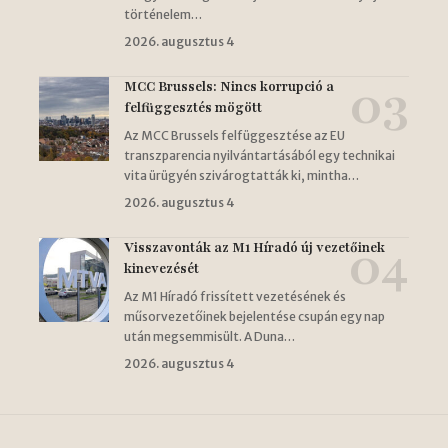
történelem…
2026. augusztus 4
MCC Brussels: Nincs korrupció a
felfüggesztés mögött
Az MCC Brussels felfüggesztése az EU
transzparencia nyilvántartásából egy technikai
vita ürügyén szivárogtatták ki, mintha…
2026. augusztus 4
Visszavonták az M1 Híradó új vezetőinek
kinevezését
Az M1 Híradó frissített vezetésének és
műsorvezetőinek bejelentése csupán egy nap
után megsemmisült. A Duna…
2026. augusztus 4