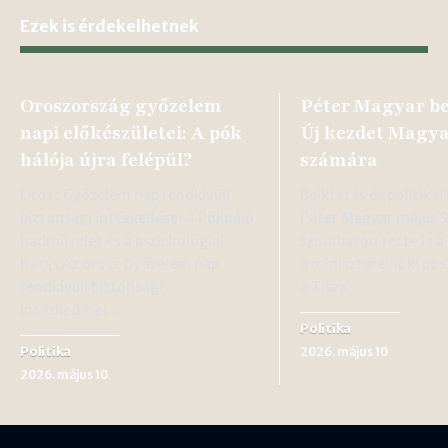
Ezek is érdekelhetnek
Oroszország győzelem
Péter Magyar be
napi előkészületei: A pók
Új kezdet Magy
hálója újra felépül?
számára
Orosz Győzelem nap rendkívüli
Beiktatás és politika
biztonsági intézkedései A Pókháló
Péter Magyar május 
hadművelet és a pszichológiai
szombaton tette le a 
hatás Az orosz Győzelem nap
a miniszterelnöki pos
rendkívüli biztonsági
a Tisza…
intézkedései…
Politika
Politika
2026. május 10
2026. május 10