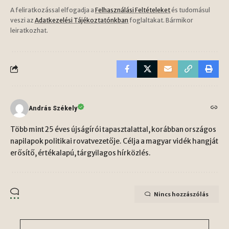
A feliratkozással elfogadja a
Felhasználási Feltételeket
és tudomásul
veszi az
Adatkezelési Tájékoztatónkban
foglaltakat. Bármikor
leiratkozhat.
András Székely
Több mint 25 éves újságírói tapasztalattal, korábban országos
napilapok politikai rovatvezetője. Célja a magyar vidék hangját
erősítő, értékalapú, tárgyilagos hírközlés.
Nincs hozzászólás