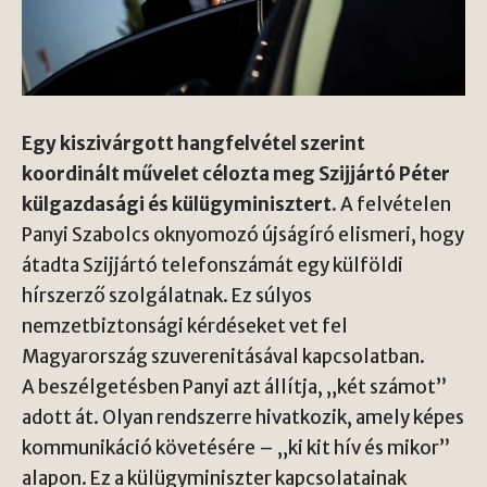
Egy kiszivárgott hangfelvétel szerint
koordinált művelet célozta meg Szijjártó Péter
külgazdasági és külügyminisztert.
A felvételen
Panyi Szabolcs oknyomozó újságíró elismeri, hogy
átadta Szijjártó telefonszámát egy külföldi
hírszerző szolgálatnak. Ez súlyos
nemzetbiztonsági kérdéseket vet fel
Magyarország szuverenitásával kapcsolatban.
A beszélgetésben Panyi azt állítja, „két számot”
adott át. Olyan rendszerre hivatkozik, amely képes
kommunikáció követésére – „ki kit hív és mikor”
alapon. Ez a külügyminiszter kapcsolatainak