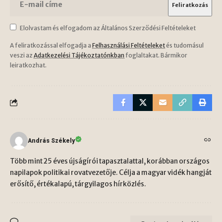
Elolvastam és elfogadom az Általános Szerződési Feltételeket
A feliratkozással elfogadja a
Felhasználási Feltételeket
és tudomásul
veszi az
Adatkezelési Tájékoztatónkban
foglaltakat. Bármikor
leiratkozhat.
András Székely
Több mint 25 éves újságírói tapasztalattal, korábban országos
napilapok politikai rovatvezetője. Célja a magyar vidék hangját
erősítő, értékalapú, tárgyilagos hírközlés.