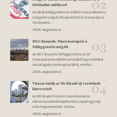
történelmi emlékezet
Az ukrán külügyminiszter békítő szavai ellenére a
Lengyelország és Ukrajna közötti viszony újra a
történelem…
2026. augusztus 4
MCC Brussels: Nincs korrupció a
felfüggesztés mögött
Az MCC Brussels felfüggesztése az EU
transzparencia nyilvántartásából egy technikai
vita ürügyén szivárogtatták ki, mintha…
2026. augusztus 4
Visszavonták az M1 Híradó új vezetőinek
kinevezését
Az M1 Híradó frissített vezetésének és
műsorvezetőinek bejelentése csupán egy nap
után megsemmisült. A Duna…
2026. augusztus 4