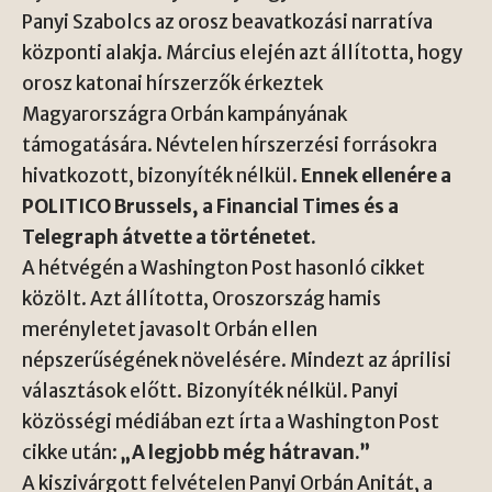
Panyi Szabolcs az orosz beavatkozási narratíva
központi alakja. Március elején azt állította, hogy
orosz katonai hírszerzők érkeztek
Magyarországra Orbán kampányának
támogatására. Névtelen hírszerzési forrásokra
hivatkozott, bizonyíték nélkül.
Ennek ellenére a
POLITICO Brussels, a Financial Times és a
Telegraph átvette a történetet.
A hétvégén a Washington Post hasonló cikket
közölt. Azt állította, Oroszország hamis
merényletet javasolt Orbán ellen
népszerűségének növelésére. Mindezt az áprilisi
választások előtt. Bizonyíték nélkül. Panyi
közösségi médiában ezt írta a Washington Post
cikke után:
„A legjobb még hátravan.”
A kiszivárgott felvételen Panyi Orbán Anitát, a