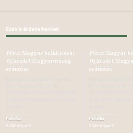
Ezek is érdekelhetnek
Péter Magyar beiktatása:
Péter Magyar be
Új kezdet Magyarország
Új kezdet Magy
számára
számára
Beiktatás és politikai környezet
Beiktatás és politika
Péter Magyar május 9-én,
Péter Magyar május 
szombaton tette le a hivatali esküt
szombaton tette le a 
a miniszterelnöki posztra, miután
a miniszterelnöki pos
a Tisza…
a Tisza…
Politika
Politika
2026. május 9
2026. május 9