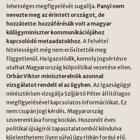
lehetséges megfigyelését sugallja.
Panyi nem
nevezte meg az érintett országot, de
hozzátette: hozzáférésük volt a magyar
külügyminiszter kommunikációjához
kapcsolódó metaadatokhoz.
A felvétel
hitelességét még nem erősítették meg
függetlenül. Ha igazolódik, komoly jogsértésre
utalhat Magyarország külpolitikai vezetése ellen.
Orbán Viktor miniszterelnök azonnal
vizsgálatot rendelt el az ügyben.
Az igazságügyi
minisztérium vizsgálja Szijjártó Péter állítólagos
megfigyelésével kapcsolatos információkat. Ez
nem csupán jogi kérdés. Magyarország
szuverenitása forog kockán. Huszonöt éves
politikai újságírói tapasztalatomból kiindulva
kijelenthetem: ilyen súlyú ügy ritkán fordul elő.