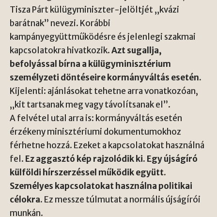
Tisza Párt külügyminiszter-jelöltjét „kvázi
barátnak” nevezi. Korábbi
kampányegyüttműködésre és jelenlegi szakmai
kapcsolatokra hivatkozik.
Azt sugallja,
befolyással bírna a külügyminisztérium
személyzeti döntéseire kormányváltás esetén.
Kijelenti: ajánlásokat tehetne arra vonatkozóan,
„kit tartsanak meg vagy távolítsanak el”.
A felvétel utal arra is: kormányváltás esetén
érzékeny minisztériumi dokumentumokhoz
férhetne hozzá. Ezeket a kapcsolatokat használná
fel.
Ez aggasztó kép rajzolódik ki. Egy újságíró
külföldi hírszerzéssel működik együtt.
Személyes kapcsolatokat használna politikai
célokra.
Ez messze túlmutat a normális újságírói
munkán.