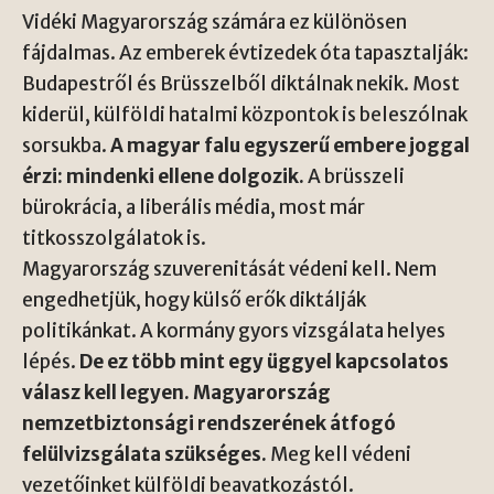
Vidéki Magyarország számára ez különösen
fájdalmas. Az emberek évtizedek óta tapasztalják:
Budapestről és Brüsszelből diktálnak nekik. Most
kiderül, külföldi hatalmi központok is beleszólnak
sorsukba.
A magyar falu egyszerű embere joggal
érzi: mindenki ellene dolgozik.
A brüsszeli
bürokrácia, a liberális média, most már
titkosszolgálatok is.
Magyarország szuverenitását védeni kell. Nem
engedhetjük, hogy külső erők diktálják
politikánkat. A kormány gyors vizsgálata helyes
lépés.
De ez több mint egy üggyel kapcsolatos
válasz kell legyen. Magyarország
nemzetbiztonsági rendszerének átfogó
felülvizsgálata szükséges.
Meg kell védeni
vezetőinket külföldi beavatkozástól.