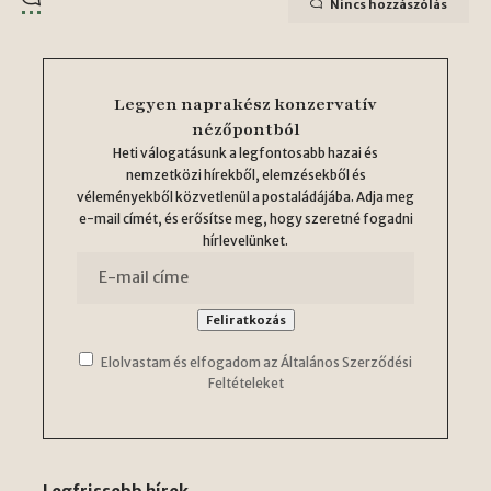
Nincs hozzászólás
Legyen naprakész konzervatív
nézőpontból
Heti válogatásunk a legfontosabb hazai és
nemzetközi hírekből, elemzésekből és
véleményekből közvetlenül a postaládájába. Adja meg
e-mail címét, és erősítse meg, hogy szeretné fogadni
hírlevelünket.
Elolvastam és elfogadom az Általános Szerződési
Feltételeket