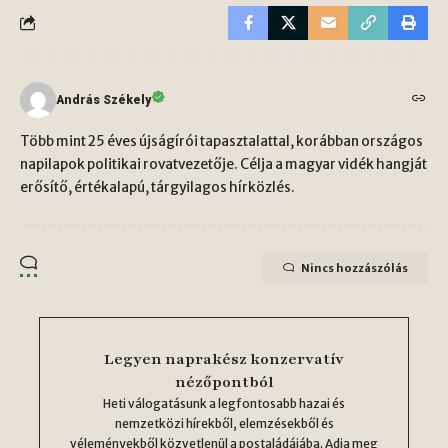
András Székely
Több mint 25 éves újságírói tapasztalattal, korábban országos
napilapok politikai rovatvezetője. Célja a magyar vidék hangját
erősítő, értékalapú, tárgyilagos hírközlés.
Nincs hozzászólás
Legyen naprakész konzervatív
nézőpontból
Heti válogatásunk a legfontosabb hazai és
nemzetközi hírekből, elemzésekből és
véleményekből közvetlenül a postaládájába. Adja meg