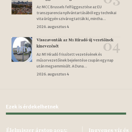
Az MCC Brussels felfüggesztése az EU
transzparencia nyilvántartásából egy technikai
vita ürügyén szivárogtatták ki, mintha…
2026. augusztus 4
Visszavonták az M1 Híradó új vezetőinek
kinevezését
Az M1 Híradó frissített vezetésének és
műsorvezetőinek bejelentése csupán egy nap
után megsemmisült. A Duna…
2026. augusztus 4
Ezek is érdekelhetnek
Élelmiszer árstop 2025:
Ingyenes víz és