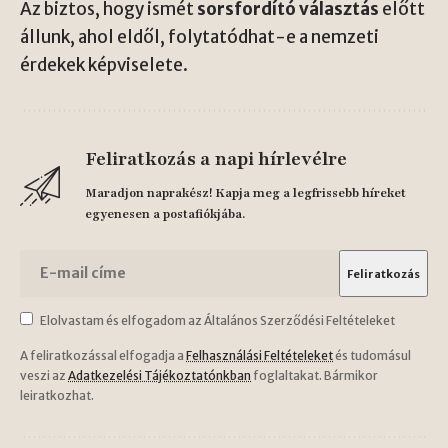
Az biztos, hogy ismét
sorsfordító választás
előtt
állunk, ahol eldől, folytatódhat-e a nemzeti
érdekek képviselete.
Feliratkozás a napi hírlevélre
Maradjon naprakész! Kapja meg a legfrissebb híreket
egyenesen a postafiókjába.
Elolvastam és elfogadom az Általános Szerződési Feltételeket
A feliratkozással elfogadja a
Felhasználási Feltételeket
és tudomásul
veszi az
Adatkezelési Tájékoztatónkban
foglaltakat. Bármikor
leiratkozhat.