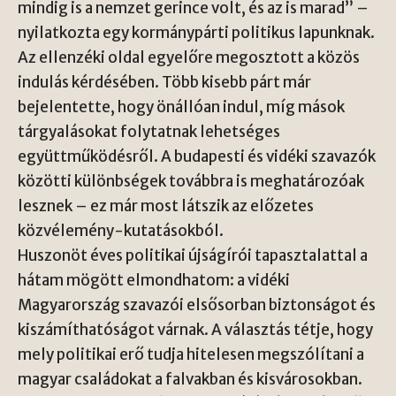
mindig is a nemzet gerince volt, és az is marad” –
nyilatkozta egy kormánypárti politikus lapunknak.
Az ellenzéki oldal egyelőre megosztott a közös
indulás kérdésében. Több kisebb párt már
bejelentette, hogy önállóan indul, míg mások
tárgyalásokat folytatnak lehetséges
együttműködésről. A budapesti és vidéki szavazók
közötti különbségek továbbra is meghatározóak
lesznek – ez már most látszik az előzetes
közvélemény-kutatásokból.
Huszonöt éves politikai újságírói tapasztalattal a
hátam mögött elmondhatom: a vidéki
Magyarország szavazói elsősorban biztonságot és
kiszámíthatóságot várnak. A választás tétje, hogy
mely politikai erő tudja hitelesen megszólítani a
magyar családokat a falvakban és kisvárosokban.