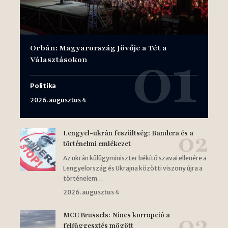
Orbán: Magyarország Jövője a Tét a
Választásokon
Politika
2026. augusztus 4
Lengyel-ukrán feszültség: Bandera és a
történelmi emlékezet
Az ukrán külügyminiszter békítő szavai ellenére a
Lengyelország és Ukrajna közötti viszony újra a
történelem…
2026. augusztus 4
MCC Brussels: Nincs korrupció a
felfüggesztés mögött