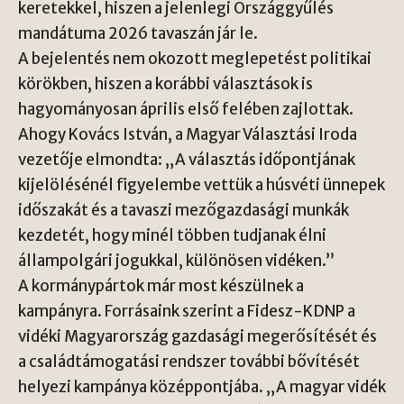
keretekkel, hiszen a jelenlegi Országgyűlés
mandátuma 2026 tavaszán jár le.
A bejelentés nem okozott meglepetést politikai
körökben, hiszen a korábbi választások is
hagyományosan április első felében zajlottak.
Ahogy Kovács István, a Magyar Választási Iroda
vezetője elmondta: „A választás időpontjának
kijelölésénél figyelembe vettük a húsvéti ünnepek
időszakát és a tavaszi mezőgazdasági munkák
kezdetét, hogy minél többen tudjanak élni
állampolgári jogukkal, különösen vidéken.”
A kormánypártok már most készülnek a
kampányra. Forrásaink szerint a Fidesz-KDNP a
vidéki Magyarország gazdasági megerősítését és
a családtámogatási rendszer további bővítését
helyezi kampánya középpontjába. „A magyar vidék