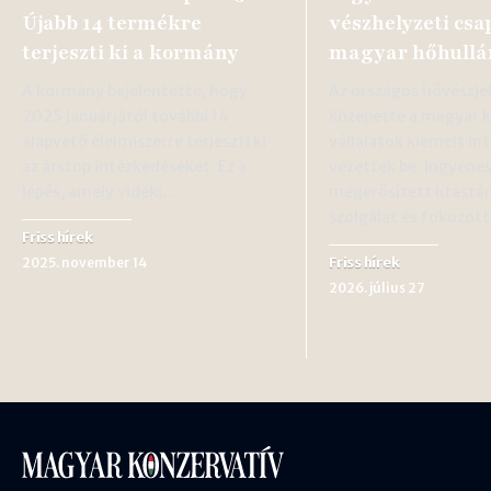
Újabb 14 termékre
vészhelyzeti csa
terjeszti ki a kormány
magyar hőhullá
A kormány bejelentette, hogy
Az országos hővészje
2025 januárjától további 14
közepette a magyar k
alapvető élelmiszerre terjeszti ki
vállalatok kiemelt i
az árstop intézkedéseket. Ez a
vezettek be. Ingyenes
lépés, amely vidéki…
megerősített utast
szolgálat és fokozot
Friss hírek
Friss hírek
2025. november 14
2026. július 27