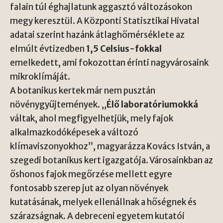
falain túl éghajlatunk aggasztó változásokon
megy keresztül. A Központi Statisztikai Hivatal
adatai szerint hazánk átlaghőmérséklete az
elmúlt évtizedben
1,5 Celsius-fokkal
emelkedett, ami fokozottan érinti nagyvárosaink
mikroklímáját.
A botanikus kertek már nem pusztán
növénygyűjtemények. „
Élő laboratóriumokká
váltak, ahol megfigyelhetjük, mely fajok
alkalmazkodóképesek a változó
klímaviszonyokhoz”, magyarázza Kovács István, a
szegedi botanikus kert igazgatója. Városainkban az
őshonos fajok megőrzése mellett egyre
fontosabb szerep jut az olyan növények
kutatásának, melyek ellenállnak a hőségnek és
szárazságnak. A debreceni egyetem kutatói