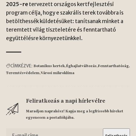
2025-re
tervezett országos kertfejlesztési
program célja, hogy e szakrális terek továbbra is
betölthessék küldetésüket: tanítsanak minket a
teremtett világ tiszteletére és fenntartható
együttélésre környezetünkkel.
CÍMKÉZVE:
Botanikus kertek
Éghajlatváltozás
Fenntarthatóság
Teremtésvédelem
Városi mikroklíma
Feliratkozás a napi hírlevélre
Maradjon naprakész! Kapja meg a legfrissebb híreket
egyenesen a postafiókjába.