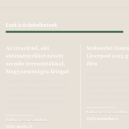
Ezek is érdekelhetnek
Az izraeli nő, aki
Szoboszlai Domi
süteményekkel nézett
Liverpool 2025 
szembe terroristákkal,
élén
Magyarországra látogat
A futball világában ri
olyan harmonikus öss
Rachel Edri története Az izraeli
amikor egy játékos 
város, Ofakim lakója, Rachel Edri
technikai tudásával, 
története a múlt október 7-ei
tartásával is magáva
terrortámadás óta az emberi
ellenállóképesség…
Kultúra és társadalom
2025. november 6
Kultúra és társadalom
2026. április 23