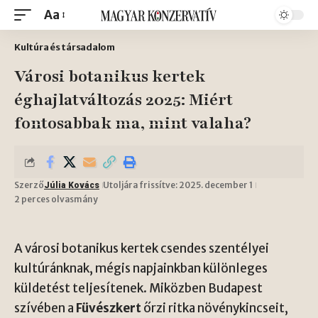
Aa
Kultúra és társadalom
Városi botanikus kertek
éghajlatváltozás 2025: Miért
fontosabbak ma, mint valaha?
Szerző
Utoljára frissítve: 2025. december 1
Júlia Kovács
2 perces olvasmány
A városi botanikus kertek csendes szentélyei
kultúránknak, mégis napjainkban különleges
küldetést teljesítenek. Miközben Budapest
szívében a
Füvészkert
őrzi ritka növénykincseit,