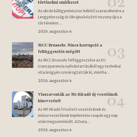
történelmi emlékezet
Az ukrán külügyminiszter békítő szavai ellenére a
Lengyelország és Ukrajna közötti viszony újra a
történelem…
2026. augusztus 4
MCC Brussels: Nincs korrupció a
felfüggesztés mögött
Az MCC Brussels felfüggesztése az EU
transzparencia nyilvántartásából egy technikai
vita ürügyén szivárogtatták ki, mintha…
2026. augusztus 4
Visszavonták az M1 Híradó új vezetőinek
kinevezését
Az M1 Híradó frissített vezetésének és
műsorvezetőinek bejelentése csupán egy nap
után megsemmisült. A Duna…
2026. augusztus 4