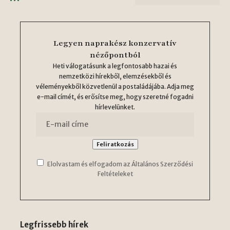
Legyen naprakész konzervatív
nézőpontból
Heti válogatásunk a legfontosabb hazai és
nemzetközi hírekből, elemzésekből és
véleményekből közvetlenül a postaládájába. Adja meg
e-mail címét, és erősítse meg, hogy szeretné fogadni
hírlevelünket.
Elolvastam és elfogadom az Általános Szerződési
Feltételeket
Legfrissebb hírek