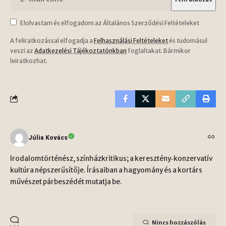
Elolvastam és elfogadom az Általános Szerződési Feltételeket
A feliratkozással elfogadja a
Felhasználási Feltételeket
és tudomásul
veszi az
Adatkezelési Tájékoztatónkban
foglaltakat. Bármikor
leiratkozhat.
Júlia Kovács
Irodalomtörténész, színházkritikus; a keresztény‑konzervatív
kultúra népszerűsítője. Írásaiban a hagyomány és a kortárs
művészet párbeszédét mutatja be.
Nincs hozzászólás