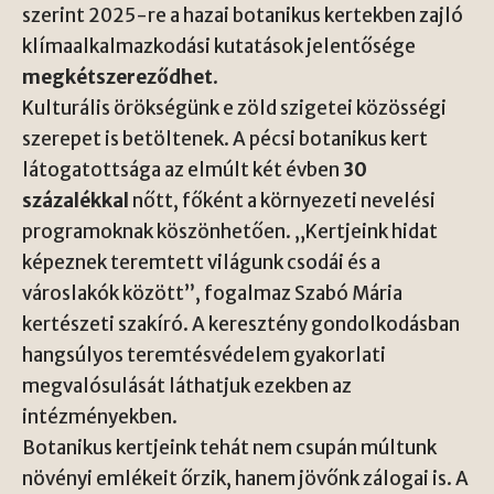
szerint 2025-re a hazai botanikus kertekben zajló
klímaalkalmazkodási kutatások jelentősége
megkétszereződhet
.
Kulturális örökségünk e zöld szigetei közösségi
szerepet is betöltenek. A pécsi botanikus kert
látogatottsága az elmúlt két évben
30
százalékkal
nőtt, főként a környezeti nevelési
programoknak köszönhetően. „Kertjeink hidat
képeznek teremtett világunk csodái és a
városlakók között”, fogalmaz Szabó Mária
kertészeti szakíró. A keresztény gondolkodásban
hangsúlyos teremtésvédelem gyakorlati
megvalósulását láthatjuk ezekben az
intézményekben.
Botanikus kertjeink tehát nem csupán múltunk
növényi emlékeit őrzik, hanem jövőnk zálogai is. A