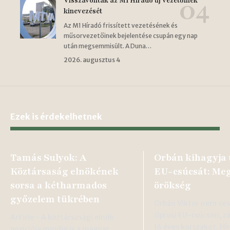
Visszavonták az M1 Híradó új vezetőinek
kinevezését
Az M1 Híradó frissített vezetésének és
műsorvezetőinek bejelentése csupán egy nap
után megsemmisült. A Duna…
2026. augusztus 4
Ezek is érdekelhetnek
Tamás Sulyok: A
Orbán kihagyja 
Köztársaság elnökének
EU-csúcsát: Me
sorsa a kétharmados
örökség
győzelem tükrében
Orbán Viktor nem vesz
ciprusi EU-csúcson, z
Article - A köztársasági elnök
16 éves korszakot. Hír
pozíciója mindig is a magyar