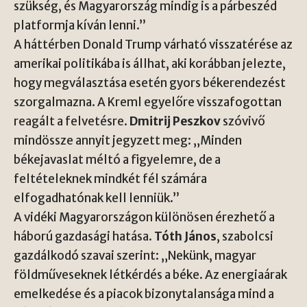
szükség, és Magyarország mindig is a párbeszéd
platformja kíván lenni.”
A háttérben
Donald Trump
várható visszatérése az
amerikai politikába is állhat, aki korábban jelezte,
hogy megválasztása esetén gyors békerendezést
szorgalmazna. A Kreml egyelőre visszafogottan
reagált a felvetésre.
Dmitrij Peszkov
szóvivő
mindössze annyit jegyzett meg: „Minden
békejavaslat méltó a figyelemre, de a
feltételeknek mindkét fél számára
elfogadhatónak kell lenniük.”
A vidéki Magyarországon különösen érezhető a
háború gazdasági hatása.
Tóth János
, szabolcsi
gazdálkodó szavai szerint: „Nekünk, magyar
földműveseknek létkérdés a béke. Az energiaárak
emelkedése és a piacok bizonytalansága mind a