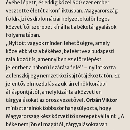
évébe lépett, és eddig közel 500 ezer ember
vesztette életét a konfliktusban. Magyarország
földrajzi és diplomáciai helyzete különleges
közvetítői szerepet kínálhat a béketárgyalások
folyamatában.
„Nyitott vagyok minden lehetőségre, amely
közelebb visz a békéhez, beleértve a budapesti
találkozót is, amennyiben ez előrelépést
jelenthet a háború lezárása felé” – nyilatkozta
Zelenszkij egy nemzetközi sajtótájékoztatón. Ez
jelentős elmozdulás az ukrán elnök korábbi
álláspontjától, amely kizárta a közvetlen
tárgyalásokat az orosz vezetővel.
Orbán Viktor
miniszterelnök többször hangsúlyozta, hogy
Magyarország kész közvetítő szerepet vállalni: „A
béke nem jön el magától, tárgyalásokra van