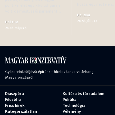
hozta, egy névtelen
politikai élet egyik kulcsfigurája
volt, de most, az új parlament…
Politika
2026. július 31
Politika
2026. május 6
Gyökereinkből jövőt építünk – hiteles konzervatív hang
Magyarországról.
Diaszpóra
Kultúra és társadalom
Filozófia
Politika
Friss hírek
Technológia
Kategorizálatlan
Vélemény