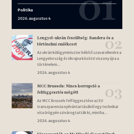
Politika
2026. augusztus 4
Lengyel-ukrán feszültség: Bandera és a
történelmi emlékezet
Az ukrán külügyminiszter békítő szavai ellenére a
Lengyelország és Ukrajna közötti viszony újra a
történelem…
2026. augusztus 4
MCC Brussels: Nincs korrupció a
felfüggesztés mögött
Az MCC Brussels felfüggesztése az EU
transzparencia nyilvántartásából egy technikai
vita ürügyén szivárogtatták ki, mintha…
2026. augusztus 4