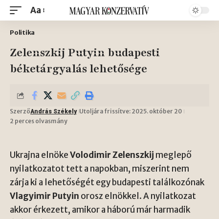
Aa
Politika
Zelenszkij Putyin budapesti
béketárgyalás lehetősége
Szerző
Utoljára frissítve: 2025. október 20
András Székely
2 perces olvasmány
Ukrajna elnöke
Volodimir Zelenszkij
meglepő
nyilatkozatot tett a napokban, miszerint nem
zárja ki a lehetőségét egy budapesti találkozónak
Vlagyimir Putyin
orosz elnökkel. A nyilatkozat
akkor érkezett, amikor a háború már harmadik