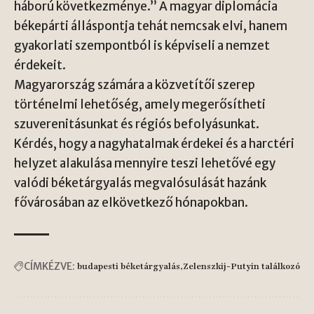
háború következménye.” A magyar diplomácia
békepárti álláspontja tehát nemcsak elvi, hanem
gyakorlati szempontból is képviseli a nemzet
érdekeit.
Magyarország számára a közvetítői szerep
történelmi lehetőség, amely megerősítheti
szuverenitásunkat és régiós befolyásunkat.
Kérdés, hogy a nagyhatalmak érdekei és a harctéri
helyzet alakulása mennyire teszi lehetővé egy
valódi béketárgyalás megvalósulását hazánk
fővárosában az elkövetkező hónapokban.
CÍMKÉZVE:
budapesti béketárgyalás
Zelenszkij-Putyin találkozó