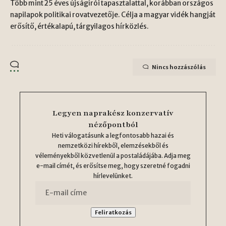
Több mint 25 éves újságírói tapasztalattal, korábban országos
napilapok politikai rovatvezetője. Célja a magyar vidék hangját
erősítő, értékalapú, tárgyilagos hírközlés.
Nincs hozzászólás
Legyen naprakész konzervatív
nézőpontból
Heti válogatásunk a legfontosabb hazai és
nemzetközi hírekből, elemzésekből és
véleményekből közvetlenül a postaládájába. Adja meg
e-mail címét, és erősítse meg, hogy szeretné fogadni
hírlevelünket.