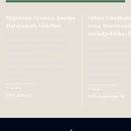
Migrációs Nyomás: Európa
Orbán Abudhabi
Határainak Védelme
2024: Szuverenit
családpolitika, 
Az európai határokra növekvő
migrációs nyomás egyre inkább
Orbán Viktor miniszt
érezhető, különösen a keleti-
tegnap fejezte be ké
mediterán útvonalon.
hivatalos látogatását
Görögország minisztereinek
Arab Emírségekben, a
riasztó adatai szerint Libyában
Mohammed bin Zájed
körülbelül…
sejkkel történelmi…
Politika
Politika
2026. július 27
2025. szeptember 14