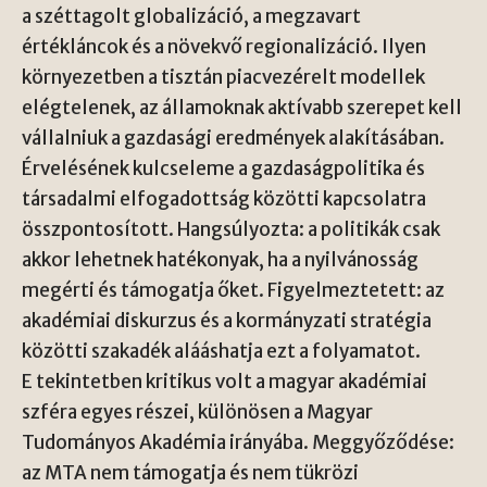
a széttagolt globalizáció, a megzavart
értékláncok és a növekvő regionalizáció. Ilyen
környezetben a tisztán piacvezérelt modellek
elégtelenek, az államoknak aktívabb szerepet kell
vállalniuk a gazdasági eredmények alakításában.
Érvelésének kulcseleme a gazdaságpolitika és
társadalmi elfogadottság közötti kapcsolatra
összpontosított. Hangsúlyozta: a politikák csak
akkor lehetnek hatékonyak, ha a nyilvánosság
megérti és támogatja őket. Figyelmeztetett: az
akadémiai diskurzus és a kormányzati stratégia
közötti szakadék alááshatja ezt a folyamatot.
E tekintetben kritikus volt a magyar akadémiai
szféra egyes részei, különösen a Magyar
Tudományos Akadémia irányába. Meggyőződése:
az MTA nem támogatja és nem tükrözi