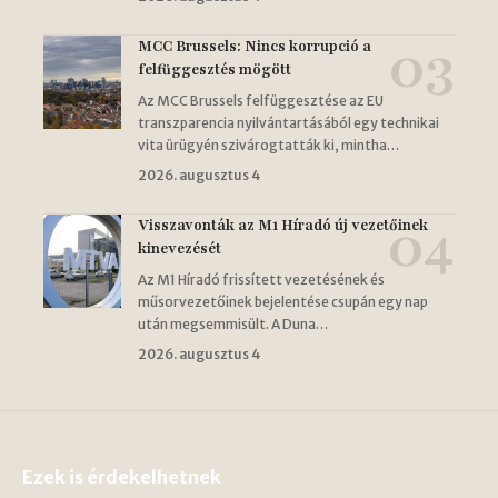
MCC Brussels: Nincs korrupció a
felfüggesztés mögött
Az MCC Brussels felfüggesztése az EU
transzparencia nyilvántartásából egy technikai
vita ürügyén szivárogtatták ki, mintha…
2026. augusztus 4
Visszavonták az M1 Híradó új vezetőinek
kinevezését
Az M1 Híradó frissített vezetésének és
műsorvezetőinek bejelentése csupán egy nap
után megsemmisült. A Duna…
2026. augusztus 4
Ezek is érdekelhetnek