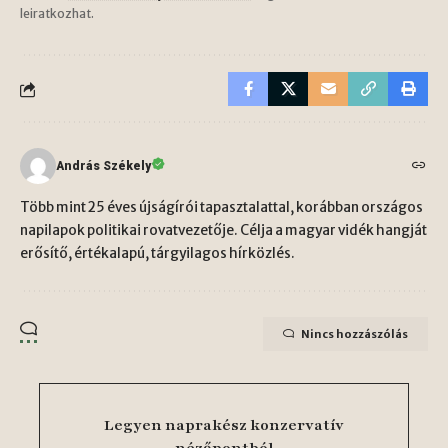
leiratkozhat.
András Székely
Több mint 25 éves újságírói tapasztalattal, korábban országos
napilapok politikai rovatvezetője. Célja a magyar vidék hangját
erősítő, értékalapú, tárgyilagos hírközlés.
Nincs hozzászólás
Legyen naprakész konzervatív