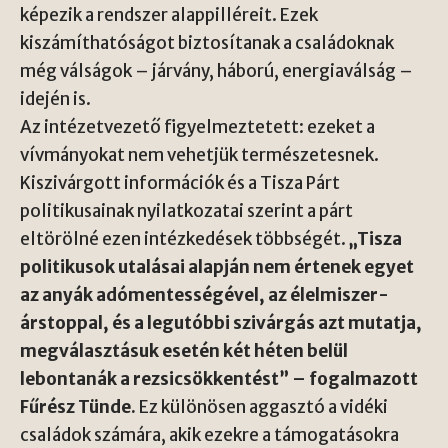
képezik a rendszer alappilléreit. Ezek
kiszámíthatóságot biztosítanak a családoknak
még válságok – járvány, háború, energiaválság –
idején is.
Az intézetvezető figyelmeztetett: ezeket a
vívmányokat nem vehetjük természetesnek.
Kiszivárgott információk és a Tisza Párt
politikusainak nyilatkozatai szerint a párt
eltörölné ezen intézkedések többségét.
„Tisza
politikusok utalásai alapján nem értenek egyet
az anyák adómentességével, az élelmiszer-
árstoppal, és a legutóbbi szivárgás azt mutatja,
megválasztásuk esetén két héten belül
lebontanák a rezsicsökkentést” – fogalmazott
Fűrész Tünde.
Ez különösen aggasztó a vidéki
családok számára, akik ezekre a támogatásokra