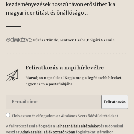
kezdeményezések hosszú távon erősíthetik a
magyar identitást és önállóságot.
CÍMKÉZVE:
Fűrész Tünde
Lentner Csaba
Polgári Szemle
Feliratkozás a napi hírlevélre
Maradjon naprakész! Kapja meg a legfrissebb híreket
egyenesen a postafiókjába.
Elolvastam és elfogadom az Általános Szerződési Feltételeket
A feliratkozással elfogadja a
Felhasználási Feltételeket
és tudomásul
veszi az
Adatkezelési Tájékoztatónkban
foglaltakat. Bármikor