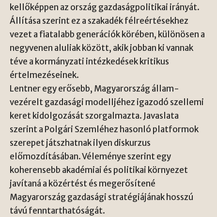
kellőképpen az ország gazdaságpolitikai irányát.
Állítása szerint ez a szakadék félreértésekhez
vezet a fiatalabb generációk körében, különösen a
negyvenen aluliak között, akik jobban ki vannak
téve a kormányzati intézkedések kritikus
értelmezéseinek.
Lentner egy erősebb, Magyarország állam-
vezérelt gazdasági modelljéhez igazodó szellemi
keret kidolgozását szorgalmazta. Javaslata
szerint a Polgári Szemléhez hasonló platformok
szerepet játszhatnak ilyen diskurzus
előmozdításában. Véleménye szerint egy
koherensebb akadémiai és politikai környezet
javítaná a közértést és megerősítené
Magyarország gazdasági stratégiájának hosszú
távú fenntarthatóságát.