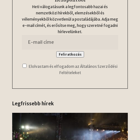
nézőpontból
Heti válogatásunk a legfontosabb hazai és
nemzetközi hírekből, elemzésekből és
véleményekből közvetlenül a postaládájába. Adja meg
e-mail címét, és erősítse meg, hogy szeretné fogadni
hírlevelünket.
Elolvastam és elfogadom az Általános Szerződési
Feltételeket
Legfrissebb hírek