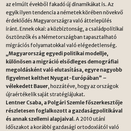
az elmúlt évekből fakadó új dinamikákat is. Az
egyik ilyen tendencia a németek körében növekvő
érdeklődés Magyarországra való áttelepülés
iránt. Ennek okai: a közbiztonság, a családpolitikai
ösztönzők és a Németországban tapasztalható
migrációs folyamatokkal való elégedetlenség.
„Magyarország egyedi politikai modellje,
különösen a migráció elsődleges demográfiai
megoldásként való elutasítása, egyre nagyobb
figyelmet kelthet Nyugat-Európában” –
vélekedett Bauer
, hozzátéve, hogy az országok
újraértékelik saját stratégiájukat.
Lentner Csaba, a Polgári Szemle főszerkesztője
részletesen foglalkozott a gazdaságpolitikával
és annak szellemi alapjaival.
A 2010 utáni
időszakot a korábbi gazdasági ortodoxiától való