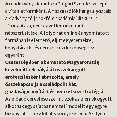
A rendezvény kiemelte a Polgári Szemle szerepét
a vitaplatformként. A hozzászólók hangsúlyozták:
a kiadvány célja sokféle akadémiai diskurzus
támogatása, nem egyetlen nézőpont
népszerűsítése. A folyóirat online és nyomtatott
formában is elérhető, eljut egyetemekre,
könyvtárakba és nemzetközi közönséghez
egyaránt.
Összességében a bemutató Magyarország
közelmúltbeli pályáját összehangolt
erőfeszítésként ábrázolta, amely
összekapcsolja a családpolitikát,
gazdaságirányítást és nemzetközi stratégiát.
Az előadók érvelése szerint ezek az elemek együtt
alkotnak egy sajátos nemzeti modellt egy egyre
bizonytalanabb globális környezetben. Az ilyen