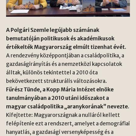
A Polgári Szemle legújabb számának
bemutatóján politikusok és akadémikusok
értékelték Magyarország elmúlt tizenhat évét.
A rendezvény középpontjában a családpolitika, a
gazdaságirányítás és a nemzetközi kapcsolatok
álltak, különös tekintettel a 2010 óta
bekövetkezett strukturális változásokra.
Fűrész Tünde, a Kopp Mária Intézet elnöke
tanulmányában a 2010 utáni időszakot a
magyar családpolitika „aranykorának” nevezte.
Kifejtette: Magyarországnak a nulláról kellett
felépítenie ezt a rendszert, amelyet a demográfiai
hanyatlás, a gazdasági versenyképesség és a