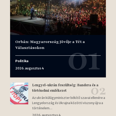
Orbán: Magyarország Jövője a Tét a
Választásokon
Politika
2026. augusztus 4
Lengyel-ukrán feszültség: Bandera és a
történelmi emlékezet
Az ukrán külügyminiszter békítő szavai ellenére a
Lengyelország és Ukrajna közötti viszony újra a
történelem…
2026. augusztus 4