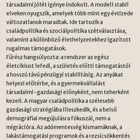
társadalmi jólét igénye indokolt. A modell stabil
elveken nyugszik, amelyek több mint egy évtizede
változatlanok maradtak. Ide tartozik a
családpolitika és szociálpolitika szétválasztása,
valamint a különböző élethelyzetekhez igazított
rugalmas támogatások.
Fűrész hangsúlyozta: a rendszer az egész
életciklust lefedi, a születés előtti támogatástól
a hosszú távú pénzügyi stabilitásig. Az anyákat
helyezi előtérbe, és a gyermekvállalást
társadalmi-gazdasági előnyként, nem teherként
kezeli. A magyar családpolitika a szélesebb
gazdasági stratégiába illeszkedik, és a belső
demográfiai megújulásra fókuszál, nem a
migrációra. Az adómentesség kismamáknak, a
lakástámogatási programok és a rezsicsökkentés