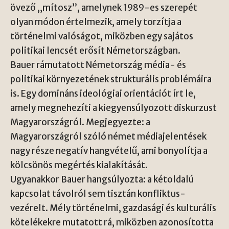
övező „mítosz”, amelynek 1989-es szerepét
olyan módon értelmezik, amely torzítja a
történelmi valóságot, miközben egy sajátos
politikai lencsét erősít Németországban.
Bauer rámutatott Németország média- és
politikai környezetének strukturális problémáira
is. Egy domináns ideológiai orientációt írt le,
amely megnehezíti a kiegyensúlyozott diskurzust
Magyarországról. Megjegyezte: a
Magyarországról szóló német médiajelentések
nagy része negatív hangvételű, ami bonyolítja a
kölcsönös megértés kialakítását.
Ugyanakkor Bauer hangsúlyozta: a kétoldalú
kapcsolat távolról sem tisztán konfliktus-
vezérelt. Mély történelmi, gazdasági és kulturális
kötelékekre mutatott rá, miközben azonosította