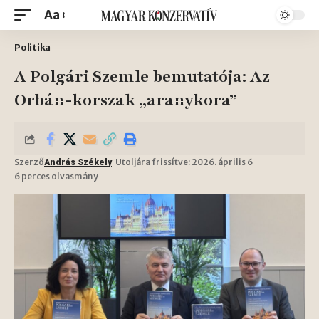
Aa
Politika
A Polgári Szemle bemutatója: Az
Orbán-korszak „aranykora”
Szerző
Utoljára frissítve: 2026. április 6
András Székely
6 perces olvasmány