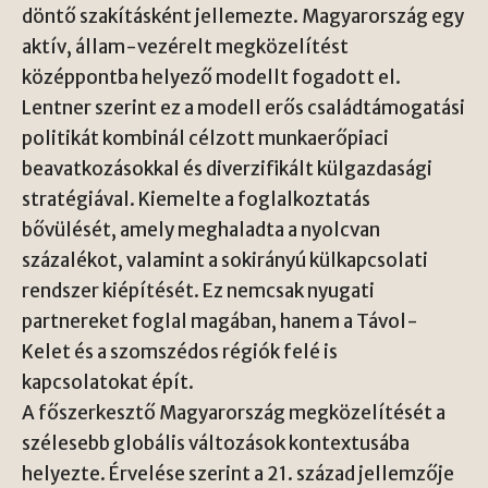
döntő szakításként jellemezte. Magyarország egy
aktív, állam-vezérelt megközelítést
középpontba helyező modellt fogadott el.
Lentner szerint ez a modell erős családtámogatási
politikát kombinál célzott munkaerőpiaci
beavatkozásokkal és diverzifikált külgazdasági
stratégiával. Kiemelte a foglalkoztatás
bővülését, amely meghaladta a nyolcvan
százalékot, valamint a sokirányú külkapcsolati
rendszer kiépítését. Ez nemcsak nyugati
partnereket foglal magában, hanem a Távol-
Kelet és a szomszédos régiók felé is
kapcsolatokat épít.
A főszerkesztő Magyarország megközelítését a
szélesebb globális változások kontextusába
helyezte. Érvelése szerint a 21. század jellemzője