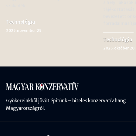
a helyi lakosok 
szakadék…
tájékoztatását.
bevezetett önk
Technológia
forradalmasítj
2025. november 25
Technológia
2025. október 20
Gyökereinkből jövőt építünk – hiteles konzervatív hang
Magyarországról.