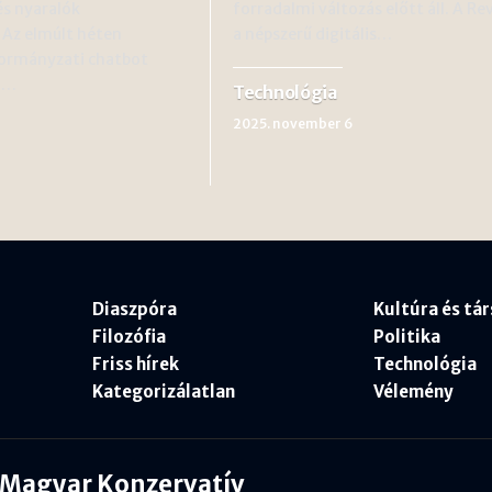
és nyaralók
forradalmi változás előtt áll. A Re
 Az elmúlt héten
a népszerű digitális…
ormányzati chatbot
a…
Technológia
2025. november 6
Diaszpóra
Kultúra és tá
Filozófia
Politika
Friss hírek
Technológia
Kategorizálatlan
Vélemény
Magyar Konzervatív