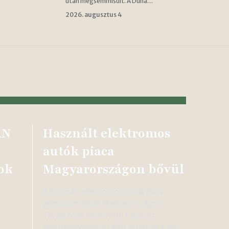
után megsemmisült. A Duna…
2026. augusztus 4
AN
Használt elektromos
autók piaca
ok
Magyarországon bővül
A használt elektromos autók piaca
jelentősen bővül Magyarországon.
Tavaly több mint 3000 használt
elektromos jármű talált új gazdára, ami