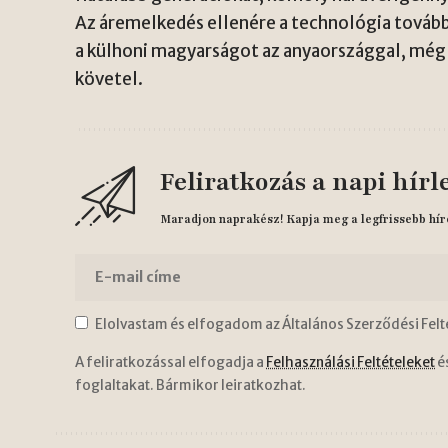
Az áremelkedés ellenére a technológia tovább
a külhoni magyarságot az anyaországgal, még 
követel.
Feliratkozás a napi hírl
Maradjon naprakész! Kapja meg a legfrissebb hír
Elolvastam és elfogadom az Általános Szerződési Felt
A feliratkozással elfogadja a
Felhasználási Feltételeket
é
foglaltakat. Bármikor leiratkozhat.