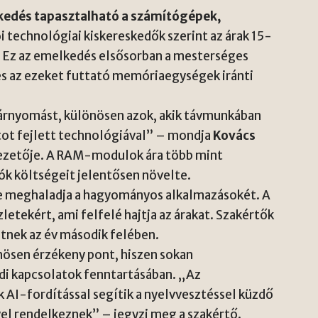
lkedés tapasztalható a számítógépek,
 technológiai kiskereskedők szerint az árak 15-
 Ez az emelkedés elsősorban a mesterséges
 és az ezeket futtató memóriaegységek iránti
 árnyomást, különösen azok, akik távmunkában
atot fejlett technológiával” – mondja
Kovács
vezetője. A RAM-modulok ára több mint
k költségeit jelentősen növelte.
meghaladja a hagyományos alkalmazásokét. A
tekért, ami felfelé hajtja az árakat. Szakértők
nek az év második felében.
nösen érzékeny pont, hiszen sokan
di kapcsolatok fenntartásában. „Az
 AI-fordítással segítik a nyelvvesztéssel küzdő
el rendelkeznek” – jegyzi meg a szakértő.