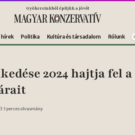
Gyökereinkből építjük a jövőt
s hírek
Politika
Kultúra és társadalom
Rólunk
edése 2024 hajtja fel a
árait
23
1 perces olvasmány