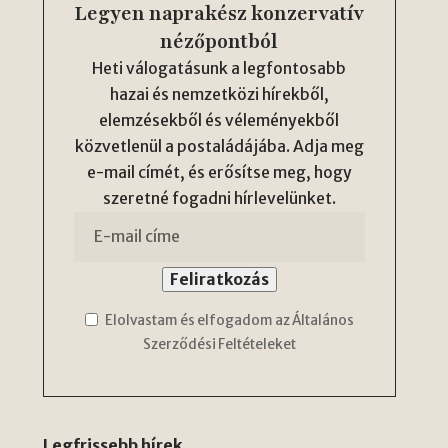
Legyen naprakész konzervatív
nézőpontból
Heti válogatásunk a legfontosabb
hazai és nemzetközi hírekből,
elemzésekből és véleményekből
közvetlenül a postaládájába. Adja meg
e-mail címét, és erősítse meg, hogy
szeretné fogadni hírlevelünket.
Elolvastam és elfogadom az Általános
Szerződési Feltételeket
Legfrissebb hírek