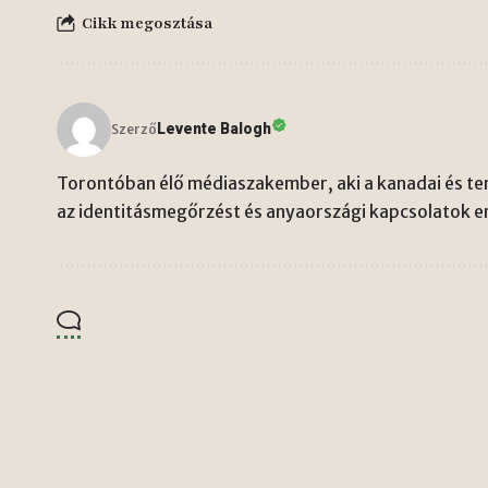
Cikk megosztása
Levente Balogh
Szerző
Torontóban élő médiaszakember, aki a kanadai és ten
az identitásmegőrzést és anyaországi kapcsolatok er