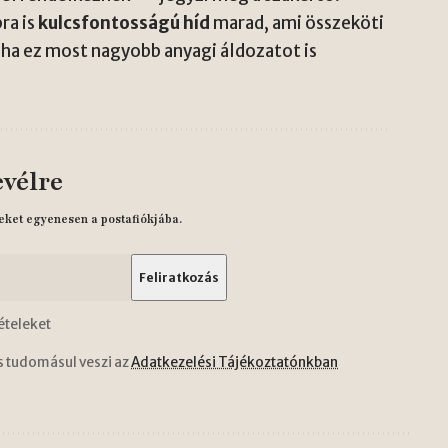
ra is
kulcsfontosságú híd
marad, ami összeköti
ha ez most nagyobb anyagi áldozatot is
evélre
eket egyenesen a postafiókjába.
ételeket
s tudomásul veszi az
Adatkezelési Tájékoztatónkban