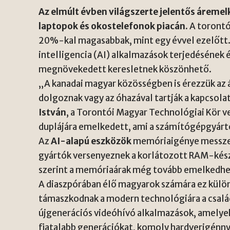
Az elmúlt évben világszerte jelentős áreme
laptopok és okostelefonok piacán.
A torontói
20%-kal magasabbak, mint egy évvel ezelőtt.
intelligencia (AI) alkalmazások terjedésének
megnövekedett keresletnek köszönhető.
„A kanadai magyar közösségben is érezzük az
dolgoznak vagy az óhazával tartják a kapcsol
István
, a Torontói Magyar Technológiai Kör 
duplájára emelkedett, ami a számítógépgyártó
Az
AI-alapú eszközök
memóriaigénye messze 
gyártók versenyeznek a korlátozott RAM-készle
szerint a memóriaárak még tovább emelkedhet
A diaszpórában élő magyarok számára ez külö
támaszkodnak a modern technológiára a csalá
újgenerációs videóhívó alkalmazások, amelyek
fiatalabb generációkat, komoly hardverigénny