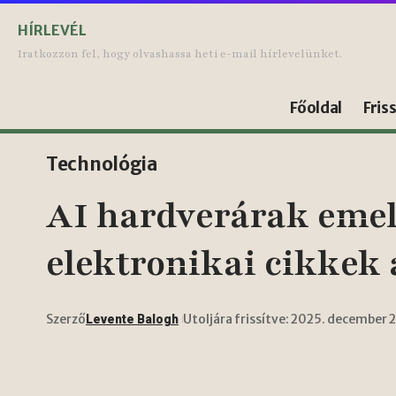
HÍRLEVÉL
Iratkozzon fel, hogy olvashassa heti e-mail hírlevelünket.
Főoldal
Fris
Technológia
AI hardverárak emelk
elektronikai cikkek 
Szerző
Utoljára frissítve: 2025. december 
Levente Balogh