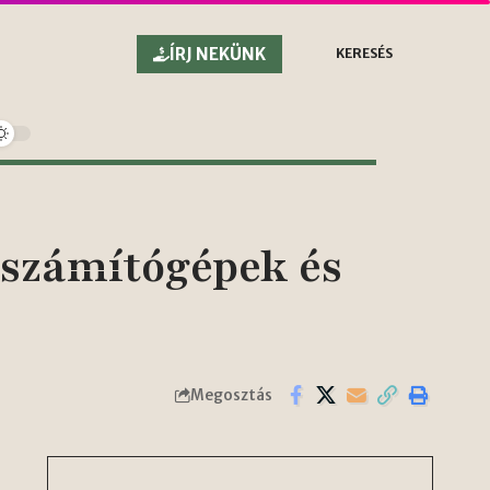
ÍRJ NEKÜNK
KERESÉS
 számítógépek és
Megosztás