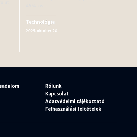
volut,
45%-os…
Technológia
2025. október 20
rsadalom
Rólunk
Kapcsolat
Adatvédelmi tájékoztató
Felhasználási feltételek