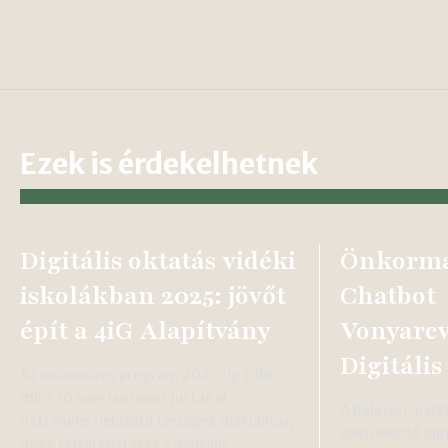
Ezek is érdekelhetnek
Digitális oktatás vidéki
Önkormá
iskolákban 2025: jövőt
Chatbot
épít a 4iG Alapítvány
Vonyarc
Digitális
Az ambiciózus program 2025-ig több
mint 10 ezer laptopot juttat el
A Balaton-part
hátrányos helyzetű térségek diákjaihoz,
kiemelkedő digit
hogy felzárkóztassa a digitális