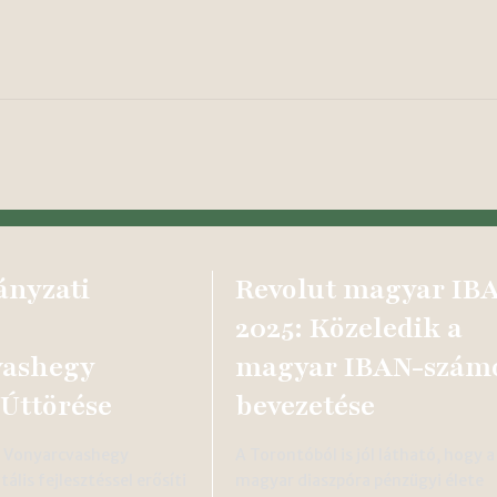
nyzati
Revolut magyar IB
2025: Közeledik a
vashegy
magyar IBAN-szám
 Úttörése
bevezetése
i Vonyarcvashegy
A Torontóból is jól látható, hogy a
ális fejlesztéssel erősíti
magyar diaszpóra pénzügyi élete