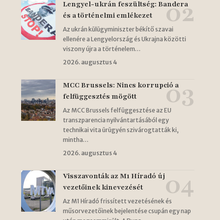
Lengyel-ukrán feszültség: Bandera
és a történelmi emlékezet
Az ukrán külügyminiszter békítő szavai
ellenére a Lengyelország és Ukrajna közötti
viszony újra a történelem…
2026. augusztus 4
MCC Brussels: Nincs korrupció a
felfüggesztés mögött
Az MCC Brussels felfüggesztése az EU
transzparencia nyilvántartásából egy
technikai vita ürügyén szivárogtatták ki,
mintha…
2026. augusztus 4
Visszavonták az M1 Híradó új
vezetőinek kinevezését
Az M1 Híradó frissített vezetésének és
műsorvezetőinek bejelentése csupán egy nap