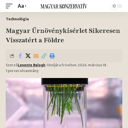
Aa
Technológia
Magyar Űrnövénykísérlet Sikeresen
Visszatért a Földre
Szerző
Utoljára frissítve: 2026. március 18
Levente Balogh
1 perces olvasmány