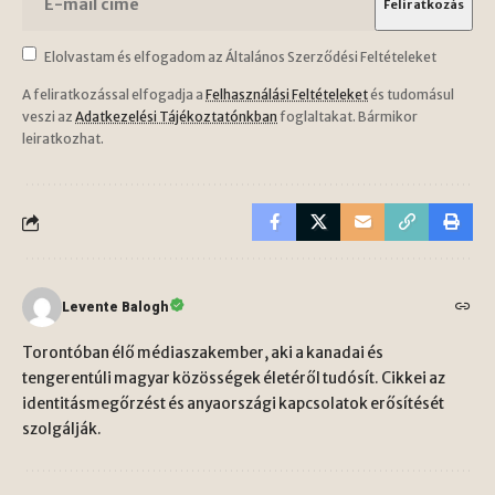
Elolvastam és elfogadom az Általános Szerződési Feltételeket
A feliratkozással elfogadja a
Felhasználási Feltételeket
és tudomásul
veszi az
Adatkezelési Tájékoztatónkban
foglaltakat. Bármikor
leiratkozhat.
Levente Balogh
Torontóban élő médiaszakember, aki a kanadai és
tengerentúli magyar közösségek életéről tudósít. Cikkei az
identitásmegőrzést és anyaországi kapcsolatok erősítését
szolgálják.