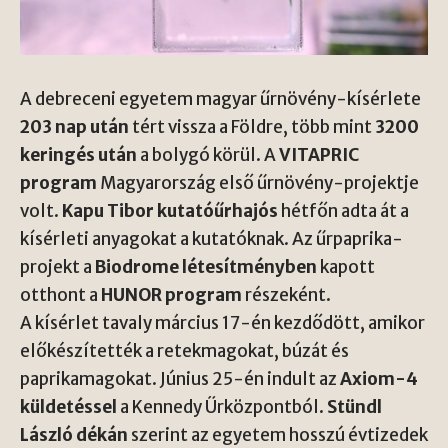
A debreceni egyetem magyar űrnövény-kísérlete
203 nap után
tért vissza a Földre, több mint
3200
keringés után
a bolygó körül. A
VITAPRIC
program
Magyarország első űrnövény-projektje
volt.
Kapu Tibor kutatóűrhajós
hétfőn adta át a
kísérleti anyagokat a kutatóknak. Az űrpaprika-
projekt a
Biodrome létesítményben
kapott
otthont a
HUNOR program
részeként.
A kísérlet tavaly március 17-én kezdődött, amikor
előkészítették a retekmagokat, búzát és
paprikamagokat. Június 25-én indult az
Axiom-4
küldetéssel
a Kennedy Űrközpontból.
Stündl
László dékán
szerint az egyetem hosszú évtizedek