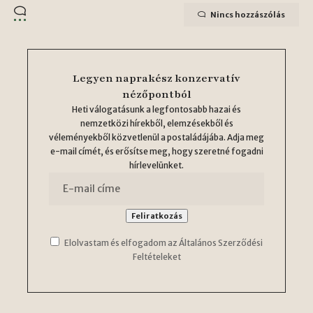
Nincs hozzászólás
Legyen naprakész konzervatív
nézőpontból
Heti válogatásunk a legfontosabb hazai és
nemzetközi hírekből, elemzésekből és
véleményekből közvetlenül a postaládájába. Adja meg
e-mail címét, és erősítse meg, hogy szeretné fogadni
hírlevelünket.
Elolvastam és elfogadom az Általános Szerződési
Feltételeket