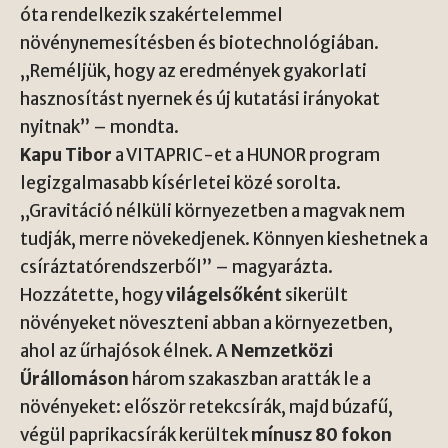
óta rendelkezik szakértelemmel
növénynemesítésben és biotechnológiában.
„Reméljük, hogy az eredmények gyakorlati
hasznosítást nyernek és új kutatási irányokat
nyitnak” – mondta.
Kapu Tibor
a VITAPRIC-et a HUNOR program
legizgalmasabb kísérletei közé sorolta.
„Gravitáció nélküli környezetben a magvak nem
tudják, merre növekedjenek. Könnyen kieshetnek a
csíráztatórendszerből” – magyarázta.
Hozzátette, hogy
világelsőként
sikerült
növényeket növeszteni abban a környezetben,
ahol az űrhajósok élnek. A
Nemzetközi
Űrállomáson
három szakaszban aratták le a
növényeket: először retekcsírák, majd búzafű,
végül paprikacsírák kerültek
mínusz 80 fokon