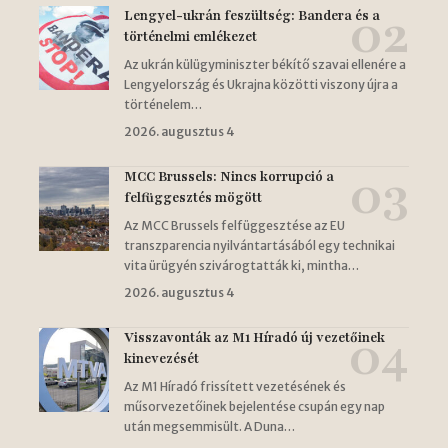
Lengyel-ukrán feszültség: Bandera és a
történelmi emlékezet
Az ukrán külügyminiszter békítő szavai ellenére a
Lengyelország és Ukrajna közötti viszony újra a
történelem…
2026. augusztus 4
MCC Brussels: Nincs korrupció a
felfüggesztés mögött
Az MCC Brussels felfüggesztése az EU
transzparencia nyilvántartásából egy technikai
vita ürügyén szivárogtatták ki, mintha…
2026. augusztus 4
Visszavonták az M1 Híradó új vezetőinek
kinevezését
Az M1 Híradó frissített vezetésének és
műsorvezetőinek bejelentése csupán egy nap
után megsemmisült. A Duna…