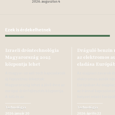
2026. augusztus 4
Ezek is érdekelhetnek
Izraeli dróntechnológia
Dráguló benzin 
Magyarország 2025
az elektromos a
központja lehet
eladása Európá
A magyar-izraeli tech kapcsolatok
Az olajpiaci zavarok é
új fejezethez érkeztek:
elektromos autók nö
Magyarország lehet a jövő évre az
Európában Az olajpiac
európai drónfejlesztés központja.
az Iránnal kapcsolato
A 4iG és az…
helyzet miatt Európ
Technológia
Technológia
2026. január 20
2026. április 22