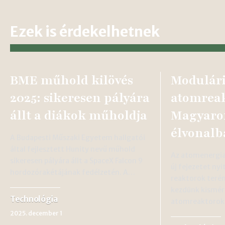
Ezek is érdekelhetnek
BME műhold kilövés
Modulári
2025: sikeresen pályára
atomrea
állt a diákok műholdja
Magyaror
élvonalb
A Budapesti Műszaki Egyetem hallgatói
által fejlesztett Hunity nevű műhold
Az atomenergia
sikeresen pályára állt a SpaceX Falcon 9
új fejezetet ny
hordozórakétájának fedélzetén. A…
reaktorok terén
kezdünk kismér
Technológia
atomreaktorok
2025. december 1