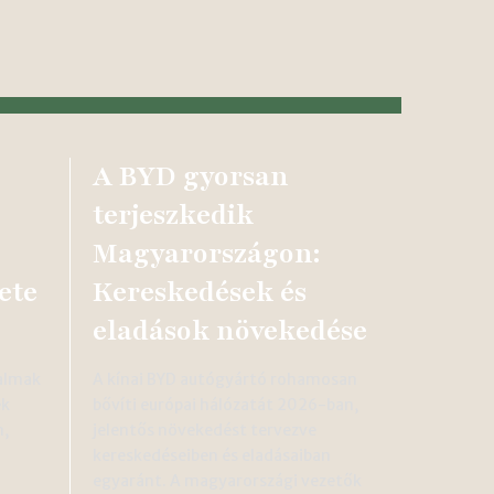
A BYD gyorsan
terjeszkedik
Magyarországon:
ete
Kereskedések és
eladások növekedése
talmak
A kínai BYD autógyártó rohamosan
ek
bővíti európai hálózatát 2026-ban,
n,
jelentős növekedést tervezve
kereskedéseiben és eladásaiban
egyaránt. A magyarországi vezetők