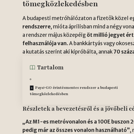
tömegközlekedésben
A budapesti metróhálózaton a fizetők közel e
rendszerre
, mióta áprilisban mind a négy von
a rendszer május közepéig
öt millió jegyet ér
felhasználója van
. A bankkártyás vagy okose
a kutatás szerint aki kipróbálta, annak
70 száz
Tartalom
Pay&GO érintésmentes rendszer a budapesti
tömegközlekedésben
Részletek a bevezetésről és a jövőbeli c
„Az M1-es metróvonalon és a 100E buszon 20
pedig már az összes vonalon használható”
,