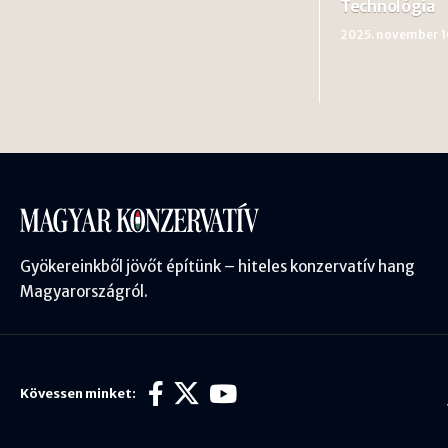
Technológia
2025. november 1
Gyökereinkből jövőt építünk – hiteles konzervatív hang
Magyarországról.
Kövessen minket: