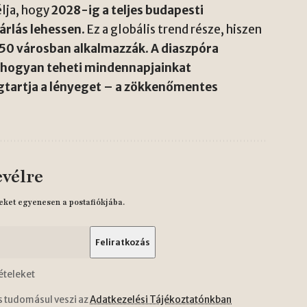
élja, hogy
2028-ig a teljes budapesti
rlás lehessen
. Ez a globális trend része, hiszen
50 városban alkalmazzák
.
A diaszpóra
ia hogyan teheti mindennapjainkat
tartja a lényeget – a zökkenőmentes
evélre
eket egyenesen a postafiókjába.
ételeket
s tudomásul veszi az
Adatkezelési Tájékoztatónkban