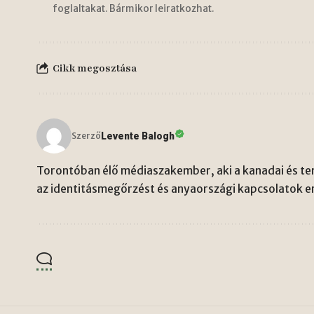
foglaltakat. Bármikor leiratkozhat.
Cikk megosztása
Levente Balogh
Szerző
Torontóban élő médiaszakember, aki a kanadai és ten
az identitásmegőrzést és anyaországi kapcsolatok er