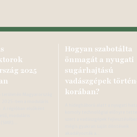
s
Hogyan szabotálta
ktorok
önmagát a nyugati
szág 2025
sugárhajtású
an
vadászgépek történ
korában?
 területén Magyarország
it 2025-ben a moduláris
A hidegháború alatt a nyugati ha
. A régióban elsőként
komoly technológiai előnyre tett
etű, moduláris
szert a vadászgépek fejlesztésébe
 (SMR)…
mégis gyakran saját döntéseik
akadályozták a…