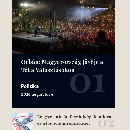
Orbán: Magyarország Jövője a
Tét a Választásokon
Politika
2026. augusztus 4
Lengyel-ukrán feszültség: Bandera
és a történelmi emlékezet