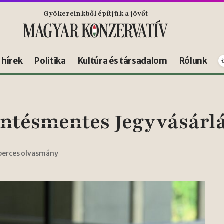
Gyökereinkből építjük a jövőt
s hírek
Politika
Kultúra és társadalom
Rólunk
intésmentes Jegyvásárlá
 perces olvasmány