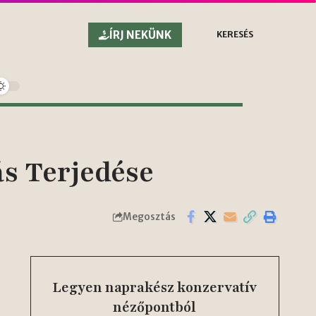
ÍRJ NEKÜNK
KERESÉS
s Terjedése
Megosztás
Legyen naprakész konzervatív
nézőpontból