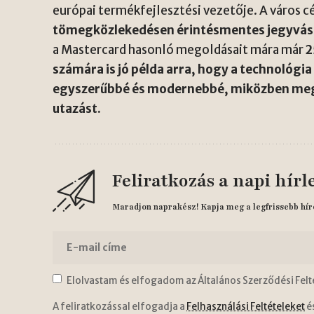
európai termékfejlesztési vezetője. A város c
tömegközlekedésen érintésmentes jegyvásá
a Mastercard hasonló megoldásait mára már
2
számára is jó példa arra, hogy a technológ
egyszerűbbé és modernebbé, miközben meg
utazást.
Feliratkozás a napi hírl
Maradjon naprakész! Kapja meg a legfrissebb hír
Elolvastam és elfogadom az Általános Szerződési Felt
A feliratkozással elfogadja a
Felhasználási Feltételeket
é