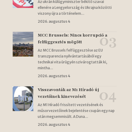
Az ukrán külügyminiszter békítő szavai
ellenére a Lengyelország és Ukrajna közötti
viszony újra a történelem…
2026. augusztus 4
MCC Brussels: Nincs korrupció a
felfüggesztés mögött
Az MCC Brussels felfüggesztése az EU
transzparencia nyilvántartásából egy
technikai vita ürügyén szivárogtatták ki,
mintha…
2026. augusztus 4
Visszavonták az M1 Híradó új
vezetőinek kinevezését
Az M1 Híradó frissített vezetésének és
műsorvezetőinek bejelentése csupán egy nap
után megsemmisült. A Duna…
2026. augusztus 4