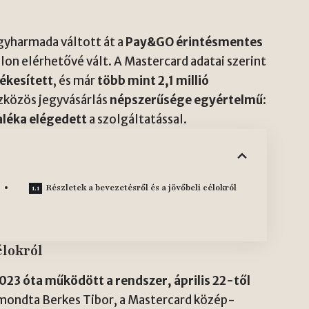
gyharmada váltott át a
Pay&GO érintésmentes
alon elérhetővé vált. A Mastercard adatai szerint
tékesített
, és már
több mint 2,1 millió
szközös jegyvásárlás
népszerűsége egyértelmű
:
aléka elégedett
a szolgáltatással.
Részletek a bevezetésről és a jövőbeli célokról
élokról
23 óta működött a rendszer, április 22-től
 mondta Berkes Tibor, a Mastercard közép-