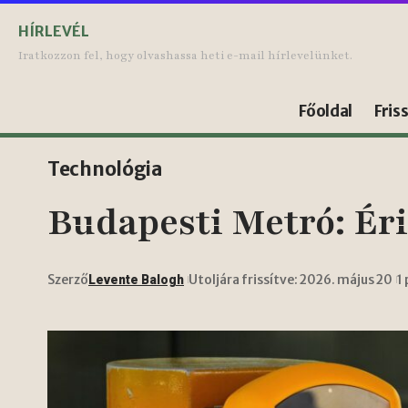
HÍRLEVÉL
Iratkozzon fel, hogy olvashassa heti e-mail hírlevelünket.
Főoldal
Fris
Technológia
Budapesti Metró: Ér
Szerző
Utoljára frissítve: 2026. május 20
1
Levente Balogh