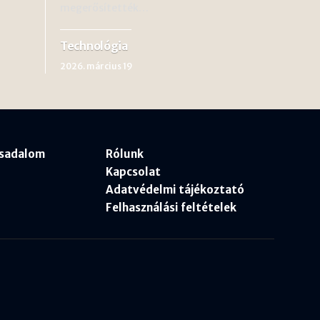
megerősítették…
Technológia
2026. március 19
rsadalom
Rólunk
Kapcsolat
Adatvédelmi tájékoztató
Felhasználási feltételek